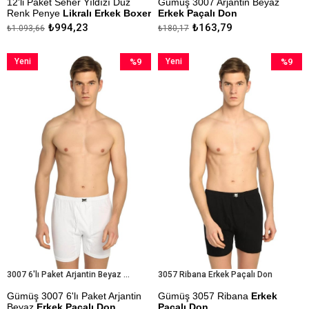
12'li Paket Seher Yıldızı Düz
Gümüş 3007 Arjantin Beyaz
Renk Penye
Likralı Erkek Boxer
Erkek Paçalı Don
₺994,23
₺163,79
₺1.093,66
₺180,17
Kapıda Ödeme Seçeneği
L - XL - 2XL - 3XL - 4XL
Bedenleri Mevcutttur.
Yeni
%9
Yeni
%9
Kapıda Ödeme Seçeneği
Ürün
İndirim
Ürün
İndirim
%9İndirim
%9İndiri
3007 6'lı Paket Arjantin Beyaz Erkek Paçalı Don
3057 Ribana Erkek Paçalı Don
Gümüş 3007 6'lı Paket Arjantin
Gümüş 3057 Ribana
Erkek
Beyaz
Erkek Paçalı Don
Paçalı Don