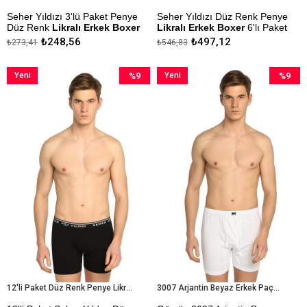
Seher Yıldızı 3'lü Paket Penye
Seher Yıldızı Düz Renk Penye
Düz Renk
Likralı Erkek Boxer
Likralı Erkek Boxer
6'lı Paket
₺248,56
₺497,12
₺273,41
₺546,83
Kapıda Ödeme Seçeneği
Kapıda Ödeme Seçeneği
Yeni
%9
Yeni
%9
Ürün
İndirim
Ürün
İndirim
%9İndirim
%9İndiri
12'li Paket Düz Renk Penye Likralı Erkek Boxer
3007 Arjantin Beyaz Erkek Paçalı Don