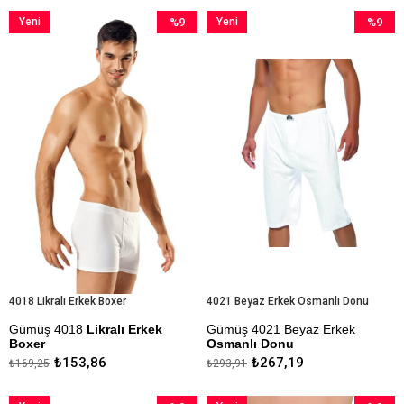
Kapıda Ödeme Seçeneği
Kapıda Ödeme Seçeneği
Yeni
%9
Yeni
%9
Ürün
İndirim
Ürün
İndirim
%9İndirim
%9İndiri
4018 Likralı Erkek Boxer
4021 Beyaz Erkek Osmanlı Donu
Gümüş 4018
Likralı Erkek
Gümüş 4021 Beyaz Erkek
Boxer
Osmanlı Donu
₺153,86
₺267,19
₺169,25
₺293,91
Kapıda Ödeme Seçeneği
Kapıda Ödeme Seçeneği