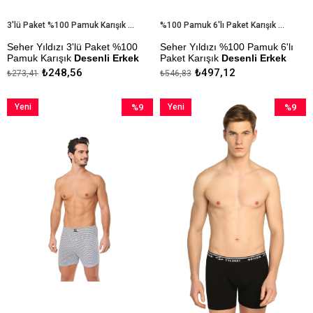
3'lü Paket %100 Pamuk Karışık Desenli Erkek Boxer
%100 Pamuk 6'lı Paket Karışık Desenli Erkek Boxer
Seher Yıldızı 3'lü Paket %100
Seher Yıldızı %100 Pamuk 6'lı
Pamuk Karışık
Desenli Erkek
Paket Karışık
Desenli Erkek
Boxer
Boxer
₺248,56
₺497,12
₺273,41
₺546,83
Desenler Karışık Renk, Karışık
Desenler Karışık Renk, Karışık
Desen Olduğu İçin Stok
Desen Olduğu İçin Stok
Yeni
%9
Yeni
%9
Durumuna Göre Gönderim
Durumuna Göre Gönderim
Yapılacaktır.
Yapılacaktır.
Ürün
İndirim
Ürün
İndirim
%9İndirim
%9İndiri
Kapıda Ödeme Seçeneği
Kapıda Ödeme Seçeneği