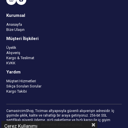
Kurumsal
Anasayfa
Bize Ulaşın
Müşteri İlişkileri
Üyelik
Alışveriş
Kargo & Teslimat
KVKK
Yardım
Müşteri Hizmetleri
Sıkça Sorulan Sorular
Kargo Takibi
CamasircimShop, Ticimax altyapısıyla güvenli alışverişin adresidir. İç
giyimde şıklık, kalite ve rahatlığı bir araya getiriyoruz. 256-bit SSL
sertifikalı güvenli ödeme, gizli paketleme ve hızlı kargo ile iç giyim
alışverişinizi keyifli bir deneyime dönüştürüyoruz.
Çerez Kullanımı