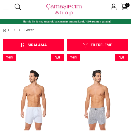
0
Boxer
SIRALAMA
FILTRELEME
Yeni
%9
Yeni
%9
Ürün
İndirim
Ürün
İndirim
%9İndirim
%9İndiri