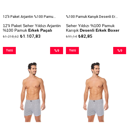
12'li Paket Arjantin %100 Pamuk Erkek Paçalı Boxer
%100 Pamuk Karışık Desenli Erkek Boxer
12'li Paket Seher Yıldızı Arjantin
Seher Yıldızı %100 Pamuk
%100 Pamuk
Erkek Paçalı
Karışık
Desenli Erkek Boxer
Boxer
₺1.107,83
₺82,85
₺1.218,62
₺91,14
Desenler Karışık Renk, Karışık
Kapıda Ödeme Seçeneği
Desen Olduğu İçin Stok
Durumuna Göre Gönderim
Yeni
%9
Yeni
%9
Yapılmaktadır.
Ürün
İndirim
Ürün
İndirim
Kapıda Ödeme Seçeneği
%9İndirim
%9İndiri