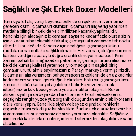
Sağlıklı ve Şık Erkek Boxer Modelleri
Tüm kıyafet alış verişi boyunca belki de en çok önem vermemiz
gereken kısım, iç çamaşırı kısmıdır. İç çamaşırı alış verişi yapılırken
mutlaka bilinçli bir şekilde ve cimrilikten kaçarak yapılmalıdır.
Kendiniz için alacağınız iç çamaşır sayısı ne kadar fazla olursa sizin
için o kadar rahat olacaktır fakat iç çamaşırı alış verişinde tek nokta
elbette ki bu değildir. Kendiniz için seçtiğiniz iç çamaşırı ürünü
mutlaka ama mutlaka sağlıklı olmalıdır. Her zaman, aldığınız ürünün
kalitesi verdiğiniz parayla doğru orantılı olmuyor maalesef. Kimi
zaman pahalı bir mağazadan pahalı bir iç çamaşırı ürünü alırsınız ve
belki de kumaş kalitesi yeterince iyi olmadığı için sağlıklı bir iç
çamaşırı ürünü almış sayılmazsınız. Parayı markaya vermişsinizdir.
İç çamaşırı alış verişinden bahsetmişken erkeklerin de en az kadınlar
kadar önem vermesi gerektiğini belirtelim. Kötü bir iç çamaşırı kimi
zaman kısırlığa kadar yol açabilmektedir. Bu yüzden almak
istediğiniz
erkek boxer,
yüzde yüz pamuktan oluşmalı. Boxer
alırken siyah ya da beyazdan farklı bir renk tercih edecekseniz,
seçtiğiniz rengin yüzde yüz organik olduğundan emin olabiliyorsanız
o alış verişi yapın. Genellikle siyah ve beyaz dışındaki renklerin
organik olması çok düşük bir olasılıktır. Bunlara ek olarak lastiksiz bir
iç çamaşırı ürünü seçmeniz de sizin yararınıza olacaktır. Sağlığınız
için gerekli kalitedeki ürünlere, internet sitemizden ulaşabilir ve satın
alabilirsiniz.