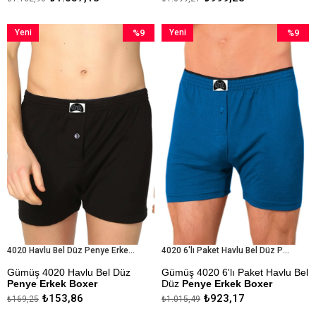
Kapıda Ödeme Seçeneği
Stok Durumuna Göre Farklı
Desenler Gönderilebilir.
Yeni
%9
Yeni
%9
Kapıda Ödeme Seçeneği
Ürün
İndirim
Ürün
İndirim
%9İndirim
%9İndiri
4020 Havlu Bel Düz Penye Erkek Boxer
4020 6'lı Paket Havlu Bel Düz Penye Erkek Boxer
Gümüş 4020 Havlu Bel Düz
Gümüş 4020 6'lı Paket Havlu Bel
Penye Erkek Boxer
Düz
Penye Erkek Boxer
₺153,86
₺923,17
₺169,25
₺1.015,49
%100 Pamuk
%100 Pamuk