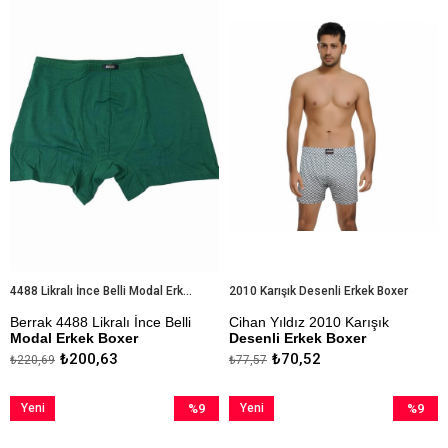
Ürün
İndirim
Ürün
İndirim
%9İndirim
%9İndiri
4488 Likralı İnce Belli Modal Erkek Boxer
2010 Karışık Desenli Erkek Boxer
Berrak 4488 Likralı İnce Belli
Cihan Yıldız 2010 Karışık
Modal Erkek Boxer
Desenli Erkek Boxer
₺200,63
₺70,52
₺220,69
₺77,57
Çok Rahat Boxer
Ürünler Stok Durumuna Göre
Gönderilmektedir. Renk ve
Kapıda Ödeme Seçeneği
Model Değişikliği Olabilir.
Yeni
%9
Yeni
%9
Ürün
İndirim
Kapıda Ödeme Seçeneği
Ürün
İndirim