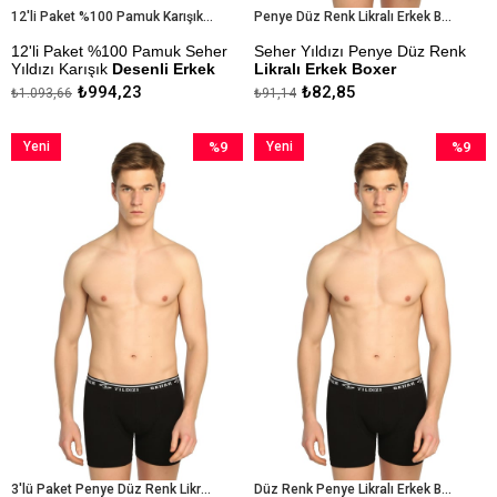
12'li Paket %100 Pamuk Karışık Desenli Erkek Boxer
Penye Düz Renk Likralı Erkek Boxer
12'li Paket %100 Pamuk Seher
Seher Yıldızı Penye Düz Renk
Yıldızı Karışık
Desenli Erkek
Likralı Erkek Boxer
Boxer
₺994,23
₺82,85
₺1.093,66
₺91,14
Kapıda Ödeme Seçeneği
Desenler Karışık Renk, Karışık
Desen Olduğu İçin Stok
Yeni
%9
Yeni
%9
Durumunu Göre Gönderim
Yapılacaktır.
Ürün
İndirim
Ürün
İndirim
%9İndirim
%9İndiri
Kapıda Ödeme Seçeneği
3'lü Paket Penye Düz Renk Likralı Erkek Boxer
Düz Renk Penye Likralı Erkek Boxer 6'lı Paket