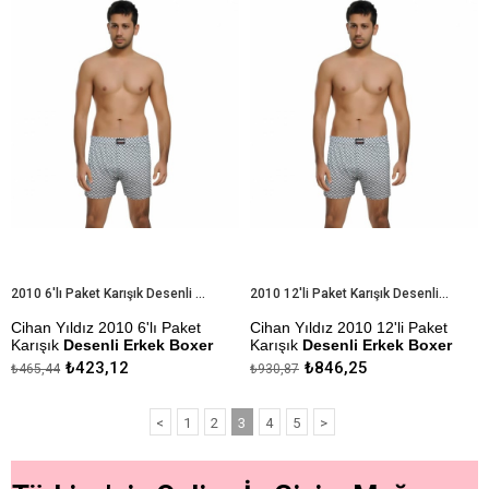
%9İndirim
%9İndiri
2010 6'lı Paket Karışık Desenli Erkek Boxer
2010 12'li Paket Karışık Desenli Erkek Boxer
Cihan Yıldız 2010 6'lı Paket
Cihan Yıldız 2010 12'li Paket
Karışık
Desenli Erkek Boxer
Karışık
Desenli Erkek Boxer
₺423,12
₺846,25
₺465,44
₺930,87
Ürünler Stok Durumuna Göre
Ürünler Stok Durumuna Göre
Gönderilmektedir. Renk ve
Gönderilmektedir. Renk ve
Desen Değişiklikleri Olabilir.
Desen Değişiklikleri Olabilir.
<
1
2
3
4
5
>
Kapıda Ödeme Seçeneği
Kapıda Ödeme Seçeneği