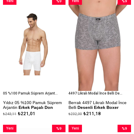
Yeni
%9
Yeni
%9
Ürün
İndirim
Ürün
İndirim
%9İndirim
%9İndiri
05 %100 Pamuk Süprem Arjantin Erkek Paçalı Don
4497 Likralı Modal İnce Belli Desenli Erkek Boxer
Yıldız 05 %100 Pamuk Süprem
Berrak 4497 Likralı Modal İnce
Arjantin
Erkek Paçalı Don
Belli
Desenli Erkek Boxer
₺221,01
₺211,18
₺243,11
₺232,30
Çekmezlik Sanfor Testi
Çok Rahat Boxer
Yapılmıştır.
Kapıda Ödeme Seçeneği
Yeni
%9
Yeni
%9
Kapıda Ödeme Seçeneği