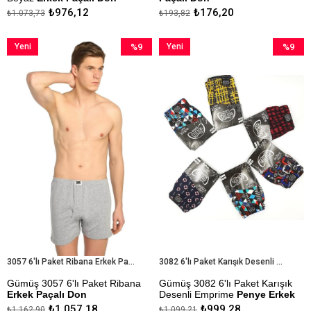
₺976,12
₺176,20
₺1.073,73
₺193,82
Kapıda Ödeme Seçeneği
Kapıda Ödeme Seçeneği
Yeni
%9
Yeni
%9
Ürün
İndirim
Ürün
İndirim
%9İndirim
%9İndiri
3057 6'lı Paket Ribana Erkek Paçalı Don
3082 6'lı Paket Karışık Desenli Emprime Penye Erkek Boxer
Gümüş 3057 6'lı Paket Ribana
Gümüş 3082 6'lı Paket Karışık
Erkek Paçalı Don
Desenli Emprime
Penye Erkek
Boxer
₺1.057,18
₺999,28
₺1.162,90
₺1.099,21