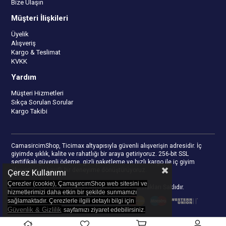
Bize Ulaşın
Müşteri İlişkileri
Üyelik
Alışveriş
Kargo & Teslimat
KVKK
Yardım
Müşteri Hizmetleri
Sıkça Sorulan Sorular
Kargo Takibi
CamasircimShop, Ticimax altyapısıyla güvenli alışverişin adresidir. İç
giyimde şıklık, kalite ve rahatlığı bir araya getiriyoruz. 256-bit SSL
sertifikalı güvenli ödeme, gizli paketleme ve hızlı kargo ile iç giyim
alışverişinizi keyifli bir deneyime dönüştürüyoruz.
Çerez Kullanımı
Çerezler (cookie), ÇamaşırcımShop web sitesini ve
© 2023
camasircimshop.com
- Tüm Hakları Saklıdır.
hizmetlerimizi daha etkin bir şekilde sunmamızı
sağlamaktadır. Çerezlerle ilgili detaylı bilgi için
Güvenlik & Gizlilik
sayfamızı z
iyaret edebilirsiniz.