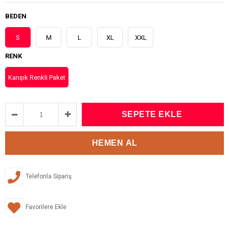
BEDEN
S
M
L
XL
XXL
RENK
Karışık Renkli Paket
Telefonla Sipariş
Favorilere Ekle