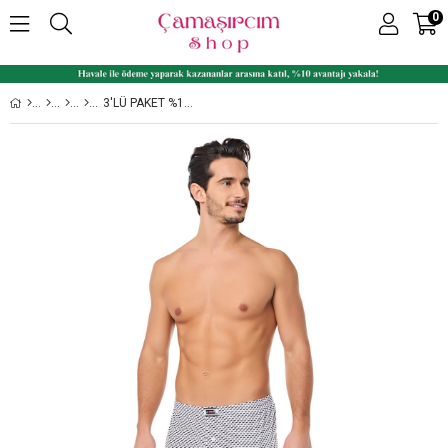
0
3'LÜ PAKET %100 PAMUK KARIŞIK DESENLI ERKEK BOXER