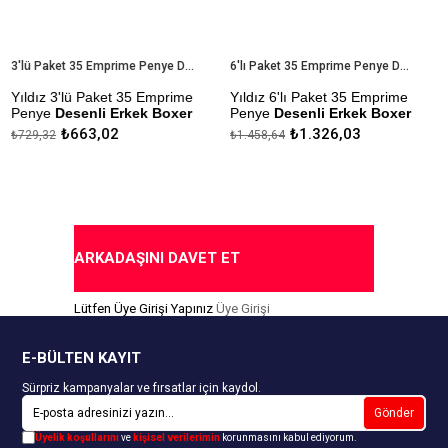
3'lü Paket 35 Emprime Penye Desenli Erkek Boxer
6'lı Paket 35 Emprime Penye Desenli Erkek Boxer
Yıldız 3'lü Paket 35 Emprime
Yıldız 6'lı Paket 35 Emprime
Penye
Desenli Erkek Boxer
Penye
Desenli Erkek Boxer
₺663,02
₺1.326,03
₺729,32
₺1.458,64
Modal Kumaştan Üretilmiştir.
Modal Kumaştan Üretilmiştir.
Çekmezlik Sanfor Testi
Çekmezlik Sanfor Testi
Yapılmıştır.
Yapılmıştır.
Desenler Stok Durumuna Göre
Desenler Stok Durumuna Göre
Gönderilmektedir.
Gönderilmektedir.
ARKADAŞINI DAVET ET
Kapıda Ödeme Seçeneği
Kapıda Ödeme Seçeneği
Lütfen Üye Girişi Yapınız
Üye Girişi
E-BÜLTEN KAYIT
Sürpriz kampanyalar ve fırsatlar için kaydol.
Gönder
Üyelik koşullarını
ve
kişisel verilerimin
korunmasını kabul ediyorum.