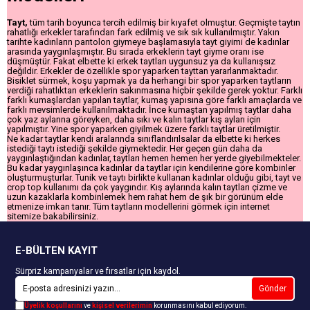
Tayt,
tüm tarih boyunca tercih edilmiş bir kıyafet olmuştur. Geçmişte taytın
rahatlığı erkekler tarafından fark edilmiş ve sık sık kullanılmıştır. Yakın
tarihte kadınların pantolon giymeye başlamasıyla tayt giyimi de kadınlar
arasında yaygınlaşmıştır. Bu sırada erkeklerin tayt giyme oranı ise
düşmüştür. Fakat elbette ki erkek taytları uygunsuz ya da kullanışsız
değildir. Erkekler de özellikle spor yaparken tayttan yararlanmaktadır.
Bisiklet sürmek, koşu yapmak ya da herhangi bir spor yaparken taytların
verdiği rahatlıktan erkeklerin sakınmasına hiçbir şekilde gerek yoktur. Farklı
farklı kumaşlardan yapılan taytlar, kumaş yapısına göre farklı amaçlarda ve
farklı mevsimlerde kullanılmaktadır. İnce kumaştan yapılmış taytlar daha
çok yaz aylarına göreyken, daha sıkı ve kalın taytlar kış ayları için
yapılmıştır. Yine spor yaparken giyilmek üzere farklı taytlar üretilmiştir.
Ne kadar taytlar kendi aralarında sınıflandırılsalar da elbette ki herkes
istediği taytı istediği şekilde giymektedir. Her geçen gün daha da
yaygınlaştığından kadınlar, taytları hemen hemen her yerde giyebilmekteler.
Bu kadar yaygınlaşınca kadınlar da taytlar için kendilerine göre kombinler
oluşturmuşturlar. Tunik ve taytı birlikte kullanan kadınlar olduğu gibi, tayt ve
crop top kullanımı da çok yaygındır. Kış aylarında kalın taytları çizme ve
uzun kazaklarla kombinlemek hem rahat hem de şık bir görünüm elde
etmenize imkan tanır. Tüm taytların modellerini görmek için internet
sitemize bakabilirsiniz.
E-BÜLTEN KAYIT
Sürpriz kampanyalar ve fırsatlar için kaydol.
Gönder
Üyelik koşullarını
ve
kişisel verilerimin
korunmasını kabul ediyorum.