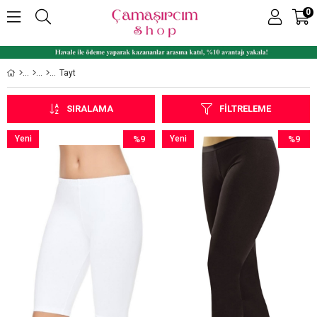
0
Tayt
SIRALAMA
FILTRELEME
Yeni
%9
Yeni
%9
Ürün
İndirim
Ürün
İndirim
%9İndirim
%9İndiri