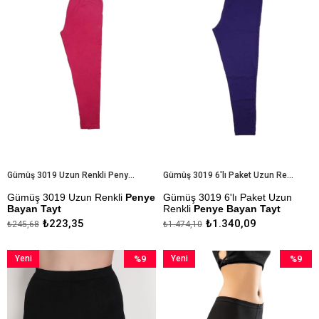
Gümüş 3019 Uzun Renkli Penye Bayan Tayt
Gümüş 3019 6'lı Paket Uzun Renkli Penye Bayan Tayt
Gümüş 3019 Uzun Renkli
Penye
Gümüş 3019 6'lı Paket Uzun
Bayan Tayt
Renkli
Penye Bayan Tayt
₺223,35
₺1.340,09
₺245,68
₺1.474,10
Kapıda Ödeme Seçeneği
Kapıda Ödeme Seçeneği
Yeni
%9
Yeni
%9
Ürün
İndirim
Ürün
İndirim
%9İndirim
%9İndiri