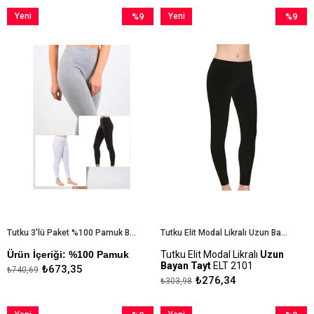
Yeni
%9
Yeni
%9
Ürün
İndirim
Ürün
İndirim
%9İndirim
%9İndiri
Tutku 3'lü Paket %100 Pamuk Bayan Penye Uzun Tayt
Tutku Elit Modal Likralı Uzun Bayan Tayt ELT 2101
Ürün İçeriği: %100 Pamuk
Tutku Elit Modal Likralı
Uzun
Bayan Tayt
ELT 2101
₺673,35
₺740,69
₺276,34
₺303,98
Kapıda Ödeme Seçeneği