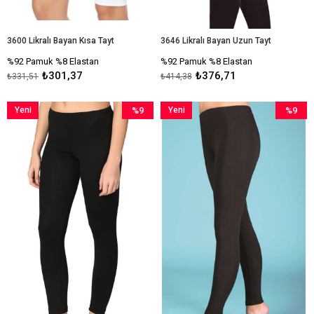
3600 Likralı Bayan Kısa Tayt
3646 Likralı Bayan Uzun Tayt
%92 Pamuk %8 Elastan
%92 Pamuk %8 Elastan
₺301,37
₺376,71
₺331,51
₺414,38
Yeni
%9
Yeni
%9
Ürün
İndirim
Ürün
İndirim
%9İndirim
%9İndiri