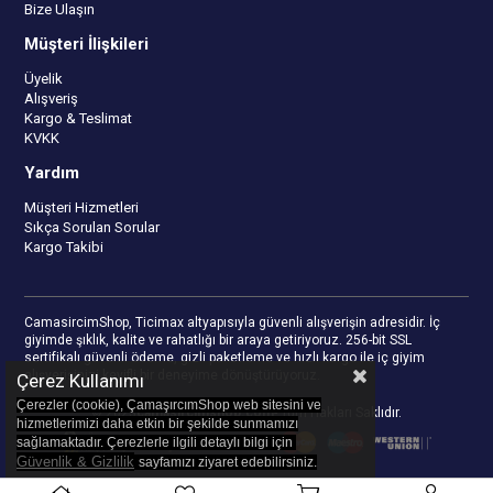
Bize Ulaşın
Müşteri İlişkileri
Üyelik
Alışveriş
Kargo & Teslimat
KVKK
Yardım
Müşteri Hizmetleri
Sıkça Sorulan Sorular
Kargo Takibi
CamasircimShop, Ticimax altyapısıyla güvenli alışverişin adresidir. İç
giyimde şıklık, kalite ve rahatlığı bir araya getiriyoruz. 256-bit SSL
sertifikalı güvenli ödeme, gizli paketleme ve hızlı kargo ile iç giyim
alışverişinizi keyifli bir deneyime dönüştürüyoruz.
Çerez Kullanımı
Çerezler (cookie), ÇamaşırcımShop web sitesini ve
© 2023
camasircimshop.com
- Tüm Hakları Saklıdır.
hizmetlerimizi daha etkin bir şekilde sunmamızı
sağlamaktadır. Çerezlerle ilgili detaylı bilgi için
Güvenlik & Gizlilik
sayfamızı z
iyaret edebilirsiniz.