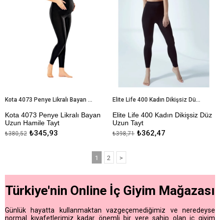
Kota 4073 Penye Likralı Bayan Uzun Hamile Tayt
Elite Life 400 Kadın Dikişsiz Düz Uzun Tayt
Kota 4073 Penye Likralı Bayan
Elite Life 400 Kadın Dikişsiz Düz
Uzun Hamile Tayt
Uzun Tayt
₺345,93
₺362,47
₺380,52
₺398,71
Kapıda Ödeme Seçeneği
Dikişsiz
İz Yapmaz
1
2
>
Antibakteriyel
Kapıda Ödeme Seçeneği
Türkiye'nin Online İç Giyim Mağazası
Günlük hayatta kullanmaktan vazgeçemediğimiz ve neredeyse
normal kıyafetlerimiz kadar önemli bir yere sahip olan iç giyim