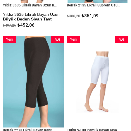
Yıldız 3635 Likralı Bayan Uzun Büyük Beden Siyah Tayt
Berrak 2135 Likralı Süprem Uzun Düz Bayan Penye Tayt
Yıldız 3635 Likralı Bayan Uzun
₺351,09
₺386,20
Büyük Beden Siyah Tayt
₺452,06
₺497,26
Kapıda Ödeme Seçeneği
Yeni
%9
Yeni
%9
Ürün
İndirim
Ürün
İndirim
%9İndirim
%9İndiri
Berrak 2273 Likralı Bayan Kapri Tayt
Tutku %100 Pamuk Bayan Kısa Tayt