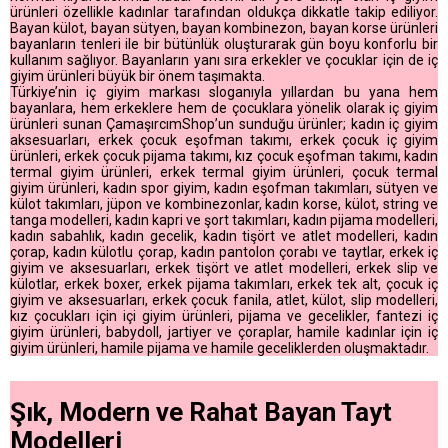
ürünleri özellikle kadınlar tarafından oldukça dikkatle takip ediliyor.
Bayan külot, bayan sütyen, bayan kombinezon, bayan korse ürünleri
bayanların tenleri ile bir bütünlük oluşturarak gün boyu konforlu bir
kullanım sağlıyor. Bayanların yanı sıra erkekler ve çocuklar için de iç
giyim ürünleri büyük bir önem taşımakta.
Türkiye’nin iç giyim markası sloganıyla yıllardan bu yana hem
bayanlara, hem erkeklere hem de çocuklara yönelik olarak iç giyim
ürünleri sunan ÇamaşırcımShop’un sunduğu ürünler; kadın iç giyim
aksesuarları, erkek çocuk eşofman takımı, erkek çocuk iç giyim
ürünleri, erkek çocuk pijama takımı, kız çocuk eşofman takımı, kadın
termal giyim ürünleri, erkek termal giyim ürünleri, çocuk termal
giyim ürünleri, kadın spor giyim, kadın eşofman takımları, sütyen ve
külot takımları, jüpon ve kombinezonlar, kadın korse, külot, string ve
tanga modelleri, kadın kapri ve şort takımları, kadın pijama modelleri,
kadın sabahlık, kadın gecelik, kadın tişört ve atlet modelleri, kadın
çorap, kadın külotlu çorap, kadın pantolon çorabı ve taytlar, erkek iç
giyim ve aksesuarları, erkek tişört ve atlet modelleri, erkek slip ve
külotlar, erkek boxer, erkek pijama takımları, erkek tek alt, çocuk iç
giyim ve aksesuarları, erkek çocuk fanila, atlet, külot, slip modelleri,
kız çocukları için içi giyim ürünleri, pijama ve gecelikler, fantezi iç
giyim ürünleri, babydoll, jartiyer ve çoraplar, hamile kadınlar için iç
giyim ürünleri, hamile pijama ve hamile geceliklerden oluşmaktadır.
Şık, Modern ve Rahat Bayan Tayt
Modelleri