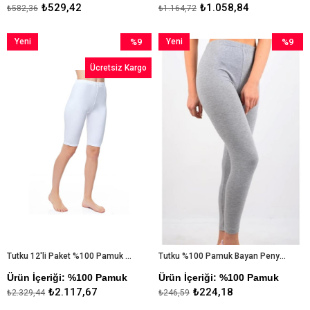
₺529,42
₺1.058,84
₺582,36
₺1.164,72
Yeni
%9
Yeni
%9
Ürün
İndirim
Ürün
İndirim
Ücretsiz Kargo
%9İndirim
%9İndiri
Tutku 12'li Paket %100 Pamuk Bayan Kısa Tayt
Tutku %100 Pamuk Bayan Penye Uzun Tayt
Ürün İçeriği: %100 Pamuk
Ürün İçeriği: %100 Pamuk
₺2.117,67
₺224,18
₺2.329,44
₺246,59