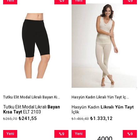
Yeni
%9
Yeni
%9
Ürün
İndirim
Ürün
İndirim
%9İndirim
%9İndiri
Tutku Elit Modal Likralı Bayan Kısa Tayt ELT 2103
Hasyün Kadın Likralı Yün Tayt İçlik
Tutku Elit Modal Likralı
Bayan
Hasyün Kadın
Likralı Yün Tayt
Kısa Tayt
ELT 2103
İçlik
₺241,55
₺1.333,12
₺265,70
₺1.466,43
Kapıda Ödeme Seçeneği
Kapıda Ödeme Seçeneği
Yeni
%9
Yeni
%9