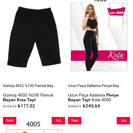
Ürün
İndirim
Ürün
İndirim
%9İndirim
%9İndiri
Gümüş 4032 %100 Pamuk Bayan Kısa Tayt
Uzun Paça Katlama Penye Bayan Tayt Kota 4000
Gümüş 4032 %100 Pamuk
Uzun Paça Katlama
Penye
Bayan Kısa Tayt
Bayan Tayt
Kota 4000
₺177,02
₺240,64
₺194,73
₺264,71
Kapıda Ödeme Seçeneği
M - L - XL - BATTAL Bedenleri
Mevcuttur
Yeni
%9
Yeni
%9
Kapıda Ödeme Seçeneği
Ürün
İndirim
Ürün
İndirim