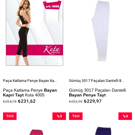
%9İndirim
%9İndiri
Paça Katlama Penye Bayan Kapri Tayt Kota 4005
Gümüş 3017 Paçaları Dantelli Bayan Penye Tayt
Paça Katlama Penye
Bayan
Gümüş 3017 Paçaları Dantelli
Kapri Tayt
Kota 4005
Bayan Penye Tayt
₺231,62
₺229,97
₺254,78
₺252,96
M - L - XL - Battal Bedenler
Kapıda Ödeme Seçeneği
Mevcuttur
Yeni
%9
Yeni
%9
Kapıda Ödeme Seçeneği
Ürün
İndirim
Ürün
İndirim
%9İndirim
%9İndiri