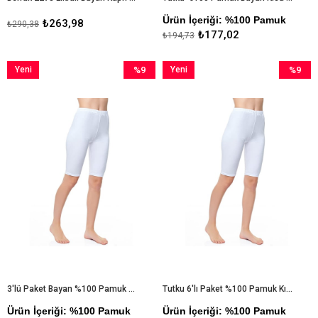
Ürün İçeriği: %100 Pamuk
₺263,98
₺290,38
₺177,02
₺194,73
Yeni
%9
Yeni
%9
Ürün
İndirim
Ürün
İndirim
%9İndirim
%9İndiri
3'lü Paket Bayan %100 Pamuk Kısa Tayt
Tutku 6'lı Paket %100 Pamuk Kısa Bayan Tayt
Ürün İçeriği: %100 Pamuk
Ürün İçeriği: %100 Pamuk