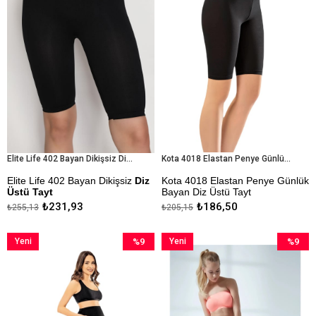
Elite Life 402 Bayan Dikişsiz Diz Üstü Tayt
Kota 4018 Elastan Penye Günlük Bayan Diz Üstü Tayt
Elite Life 402 Bayan Dikişsiz
Diz
Kota 4018 Elastan Penye Günlük
Üstü Tayt
Bayan Diz Üstü Tayt
₺231,93
₺186,50
₺255,13
₺205,15
Dikişsiz
Kapıda Ödeme Seçeneği
İz Yapmaz
Yeni
%9
Yeni
%9
Antibakteriyel
Ürün
İndirim
Ürün
İndirim
%9İndirim
%9İndiri
Kapıda Ödeme Seçeneği