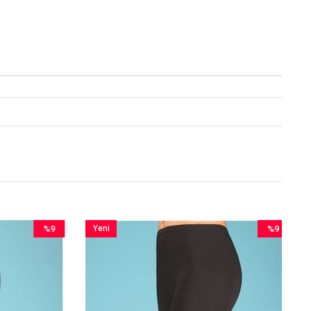
%9
Yeni
%9
İndirim
Ürün
İndirim
%9İndirim
%9İndirim