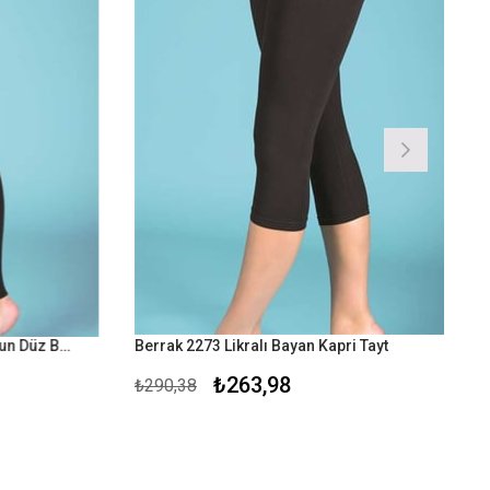
Berrak 2135 Likralı Süprem Uzun Düz Bayan Penye Tayt
Berrak 2273 Likralı Bayan Kapri Tayt
₺263,98
₺290,38