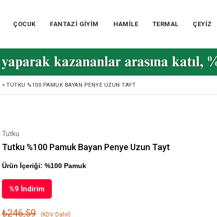
ÇOCUK
FANTAZİ GİYİM
HAMİLE
TERMAL
ÇEYİZ
>
TUTKU %100 PAMUK BAYAN PENYE UZUN TAYT
Tutku
Tutku %100 Pamuk Bayan Penye Uzun Tayt
Ürün İçeriği: %100 Pamuk
%
9
İndirim
₺246,59
(KDV Dahil)