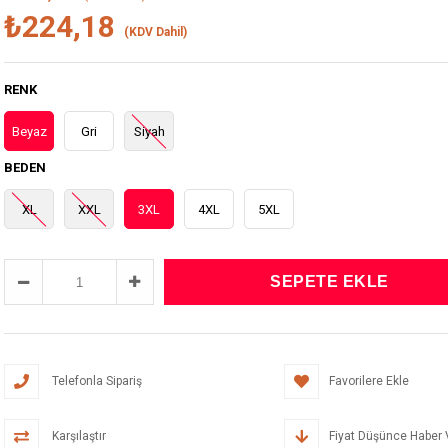
₺224,18
(KDV Dahil)
RENK
Beyaz
Gri
Siyah
BEDEN
XL
XXL
3XL
4XL
5XL
Telefonla Sipariş
Favorilere Ekle
Karşılaştır
Fiyat Düşünce Haber 