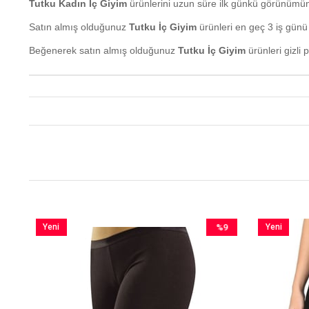
Tutku Kadın İç Giyim
ürünlerini uzun süre ilk günkü görünümünd
Satın almış olduğunuz
Tutku İç Giyim
ürünleri en geç 3 iş günü 
Beğenerek satın almış olduğunuz
Tutku İç Giyim
ürünleri gizli
Yeni
%9
Yeni
im
Ürün
İndirim
Ürün
irim
%9İndirim