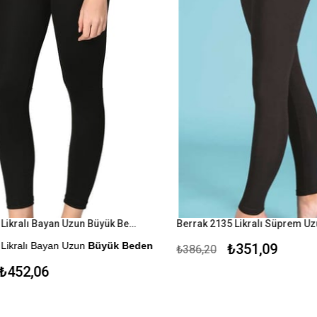
Yıldız 3635 Likralı Bayan Uzun Büyük Beden Siyah Tayt
Likralı Bayan Uzun
Büyük Beden
₺351,09
₺386,20
452,06
me Seçeneği