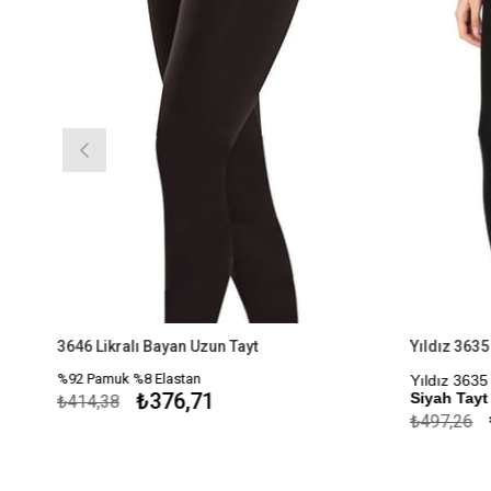
3646 Likralı Bayan Uzun Tayt
%92 Pamuk %8 Elastan
Yıldız 3635 
₺376,71
Siyah Tayt
₺414,38
₺
₺497,26
Kapıda Öde