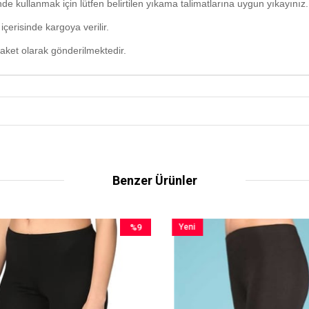
e kullanmak için lütfen belirtilen yıkama talimatlarına uygun yıkayınız.
içerisinde kargoya verilir.
 paket olarak gönderilmektedir.
Benzer Ürünler
%9
Yeni
İndirim
Ürün
%9İndirim