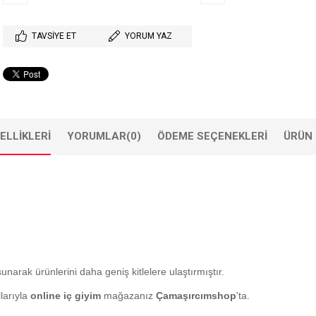
TAVSIYE ET
YORUM YAZ
ELLIKLERI
YORUMLAR
(0)
ÖDEME SEÇENEKLERI
ÜRÜN 
sunarak ürünlerini daha geniş kitlelere ulaştırmıştır.
larıyla
online iç giyim
mağazanız
Çamaşırcımshop
'ta.