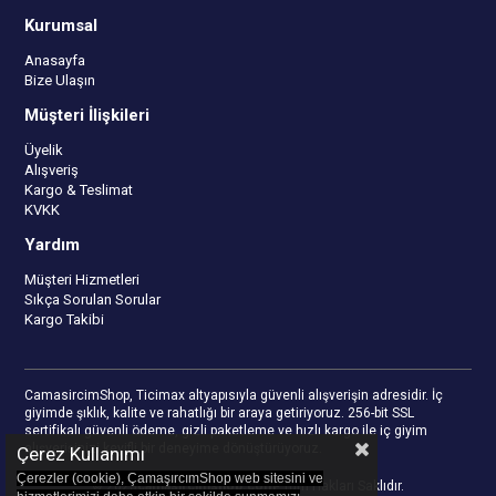
Kurumsal
Anasayfa
Bize Ulaşın
Müşteri İlişkileri
Üyelik
Alışveriş
Kargo & Teslimat
KVKK
Yardım
Müşteri Hizmetleri
Sıkça Sorulan Sorular
Kargo Takibi
CamasircimShop, Ticimax altyapısıyla güvenli alışverişin adresidir. İç
giyimde şıklık, kalite ve rahatlığı bir araya getiriyoruz. 256-bit SSL
sertifikalı güvenli ödeme, gizli paketleme ve hızlı kargo ile iç giyim
alışverişinizi keyifli bir deneyime dönüştürüyoruz.
Çerez Kullanımı
Çerezler (cookie), ÇamaşırcımShop web sitesini ve
© 2023
camasircimshop.com
- Tüm Hakları Saklıdır.