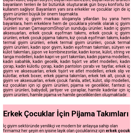
bayanların tenleri ile bir bütünlük oluşturarak gün boyu konforlu bir
kullanım sağlıyor. Bayanların yanı sıra erkekler ve çocuklar için de iç
giyim ürünleri büyük bir önem taşımakta.
Türkiye’nin iç giyim markası sloganıyla yıllardan bu yana hem
bayanlara, hem erkeklere hem de çocuklara yönelik olarak iç giyim
ürünleri sunan ÇamaşırcımShop’un sunduğu ürünler; kadın iç giyim
aksesuarları, erkek çocuk eşofman takımı, erkek çocuk iç giyim
ürünleri, erkek çocuk pijama takımı, kız çocuk eşofman takımı, kadın
termal giyim ürünleri, erkek termal giyim ürünleri, çocuk termal
giyim ürünleri, kadın spor giyim, kadın eşofman takımları, sütyen ve
külot takımları, jüpon ve kombinezonlar, kadın korse, külot, string ve
tanga modelleri, kadın kapri ve şort takımları, kadın pijama modelleri,
kadın sabahlık, kadın gecelik, kadın tişört ve atlet modelleri, kadın
çorap, kadın külotlu çorap, kadın pantolon çorabı ve taytlar, erkek iç
giyim ve aksesuarları, erkek tişört ve atlet modelleri, erkek slip ve
külotlar, erkek boxer, erkek pijama takımları, erkek tek alt, çocuk iç
giyim ve aksesuarları, erkek çocuk fanila, atlet, külot, slip modelleri,
kız çocukları için içi giyim ürünleri, pijama ve gecelikler, fantezi iç
giyim ürünleri, babydoll, jartiyer ve çoraplar, hamile kadınlar için iç
giyim ürünleri, hamile pijama ve hamile geceliklerden oluşmaktadır.
Erkek Çocuklar İçin Pijama Takımları
İç giyim sektöründe yenilikçi ve modern bir anlayışa sahip olan
firmamız her şeyin en iyisine layık olan çocuklarınız için
erkek çocuk