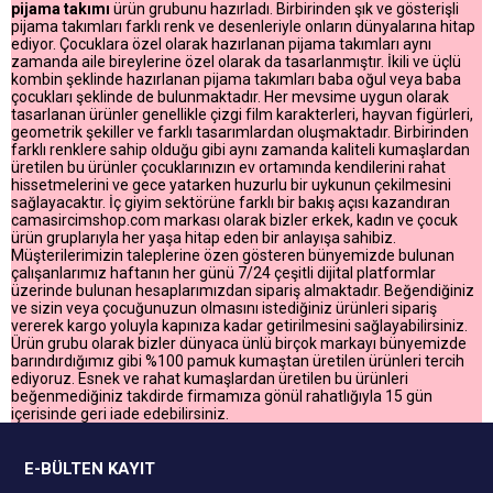
pijama takımı
ürün grubunu hazırladı. Birbirinden şık ve gösterişli
pijama takımları farklı renk ve desenleriyle onların dünyalarına hitap
ediyor. Çocuklara özel olarak hazırlanan pijama takımları aynı
zamanda aile bireylerine özel olarak da tasarlanmıştır. İkili ve üçlü
kombin şeklinde hazırlanan pijama takımları baba oğul veya baba
çocukları şeklinde de bulunmaktadır. Her mevsime uygun olarak
tasarlanan ürünler genellikle çizgi film karakterleri, hayvan figürleri,
geometrik şekiller ve farklı tasarımlardan oluşmaktadır. Birbirinden
farklı renklere sahip olduğu gibi aynı zamanda kaliteli kumaşlardan
üretilen bu ürünler çocuklarınızın ev ortamında kendilerini rahat
hissetmelerini ve gece yatarken huzurlu bir uykunun çekilmesini
sağlayacaktır. İç giyim sektörüne farklı bir bakış açısı kazandıran
camasircimshop.com markası olarak bizler erkek, kadın ve çocuk
ürün gruplarıyla her yaşa hitap eden bir anlayışa sahibiz.
Müşterilerimizin taleplerine özen gösteren bünyemizde bulunan
çalışanlarımız haftanın her günü 7/24 çeşitli dijital platformlar
üzerinde bulunan hesaplarımızdan sipariş almaktadır. Beğendiğiniz
ve sizin veya çocuğunuzun olmasını istediğiniz ürünleri sipariş
vererek kargo yoluyla kapınıza kadar getirilmesini sağlayabilirsiniz.
Ürün grubu olarak bizler dünyaca ünlü birçok markayı bünyemizde
barındırdığımız gibi %100 pamuk kumaştan üretilen ürünleri tercih
ediyoruz. Esnek ve rahat kumaşlardan üretilen bu ürünleri
beğenmediğiniz takdirde firmamıza gönül rahatlığıyla 15 gün
içerisinde geri iade edebilirsiniz.
E-BÜLTEN KAYIT