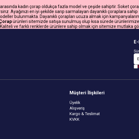
arasında kadın çorap oldukça fazla model ve çeşide sahiptir. Soket çorap,
irsinz. Ayağınızı en iyi şekilde sarıp sarmalayan dayanıklı çoraplara sahip
eller bulunmakta. Dayanıklı çorapları ucuza almak için kampanyalarımız
 Çorap
ürünleri sitemizde satışa sunulmuş olup kısa sürede ürünlerimize 
z. Kaliteli ve farklı renklerde ürünlere sahip olmak için sitemize mutlaka g
E-
Sür
Müşteri İlişkileri
Üyelik
Alışveriş
Kargo & Teslimat
KVKK