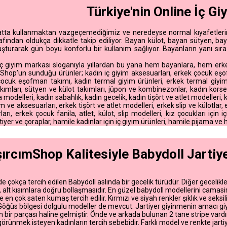
Türkiye'nin Online İç G
tta kullanmaktan vazgeçemediğimiz ve neredeyse normal kıyafetlerimiz
rafından oldukça dikkatle takip ediliyor. Bayan külot, bayan sütyen, ba
uşturarak gün boyu konforlu bir kullanım sağlıyor. Bayanların yanı sıra
 iç giyim markası sloganıyla yıllardan bu yana hem bayanlara, hem erk
hop’un sunduğu ürünler; kadın iç giyim aksesuarları, erkek çocuk eşof
 çocuk eşofman takımı, kadın termal giyim ürünleri, erkek termal giyim 
mları, sütyen ve külot takımları, jüpon ve kombinezonlar, kadın korse, 
 modelleri, kadın sabahlık, kadın gecelik, kadın tişört ve atlet modelleri, 
im ve aksesuarları, erkek tişört ve atlet modelleri, erkek slip ve külotlar,
arı, erkek çocuk fanila, atlet, külot, slip modelleri, kız çocukları için i
rtiyer ve çoraplar, hamile kadınlar için iç giyim ürünleri, hamile pijama v
rcımShop Kalitesiyle Babydoll Jartiye
e çokça tercih edilen Babydoll aslında bir gecelik türüdür. Diğer gecelikl
alt kısımlara doğru bollaşmasıdır. En güzel babydoll modellerini camasi
 en çok saten kumaş tercih edilir. Kırmızı ve siyah renkler şıklık ve seksil
Göğüs bölgesi dolgulu modeller de mevcut. Jartiyer giyinmenin amacı g
in bir parçası haline gelmiştir. Önde ve arkada bulunan 2 tane stripe vardı
örünmek isteyen kadınların tercih sebebidir. Farklı model ve renkte jartiye