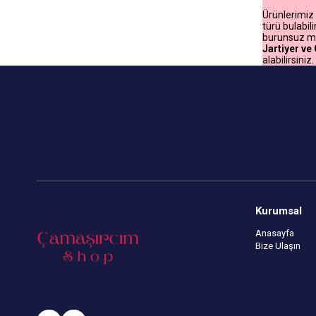
Ürünlerimiz 
türü bulabil
burunsuz mod
Jartiyer ve
alabilirsini
Kurumsal
Anasayfa
Bize Ulaşın