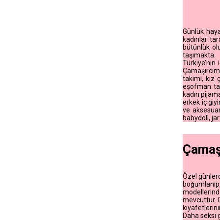
Günlük haya
kadınlar ta
bütünlük ol
taşımakta.
Türkiye’nin
ÇamaşırcımS
takımı, kız
eşofman takı
kadın pijama
erkek iç giy
ve aksesuarl
babydoll, ja
Çamaşı
Özel günlerd
boğumlanıp, 
modellerinde
mevcuttur. 
kıyafetlerin
Daha seksi g