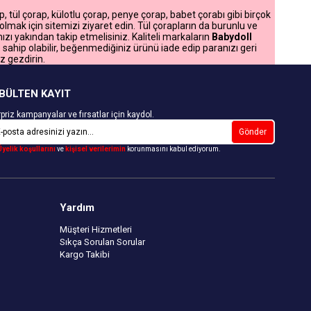
 tül çorap, külotlu çorap, penye çorap, babet çorabı gibi birçok
 olmak için sitemizi ziyaret edin. Tül çorapların da burunlu ve
ı yakından takip etmelisiniz. Kaliteli markaların
Babydoll
sahip olabilir, beğenmediğiniz ürünü iade edip paranızı geri
öz gezdirin.
BÜLTEN KAYIT
priz kampanyalar ve fırsatlar için kaydol.
Gönder
Üyelik koşullarını
ve
kişisel verilerimin
korunmasını kabul ediyorum.
Yardım
Müşteri Hizmetleri
Sıkça Sorulan Sorular
Kargo Takibi