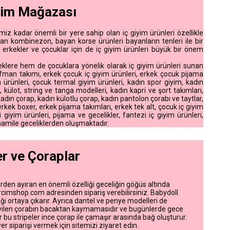
iyim Mağazası
 kadar önemli bir yere sahip olan iç giyim ürünleri özellikle
yan kombinezon, bayan korse ürünleri bayanların tenleri ile bir
 erkekler ve çocuklar için de iç giyim ürünleri büyük bir önem
eklere hem de çocuklara yönelik olarak iç giyim ürünleri sunan
man takımı, erkek çocuk iç giyim ürünleri, erkek çocuk pijama
ürünleri, çocuk termal giyim ürünleri, kadın spor giyim, kadın
külot, string ve tanga modelleri, kadın kapri ve şort takımları,
kadın çorap, kadın külotlu çorap, kadın pantolon çorabı ve taytlar,
 erkek boxer, erkek pijama takımları, erkek tek alt, çocuk iç giyim
çi giyim ürünleri, pijama ve gecelikler, fantezi iç giyim ürünleri,
e hamile geceliklerden oluşmaktadır.
r ve Çoraplar
erden ayıran en önemli özelliği geceliğin göğüs altında
rcimshop.com adresinden sipariş verebilirsiniz. Babydoll
iği ortaya çıkarır. Ayrıca dantel ve penye modelleri de
iyilen çorabın bacaktan kaymamasıdır ve bugünlerde gece
r bu stripeler ince çorap ile çamaşır arasında bağ oluşturur.
r siparişi vermek için sitemizi ziyaret edin.