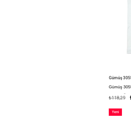
Gümüş 3055 
Gümüş 3055 
Kapıda Öde
₺118,29
Yeni
Ürün