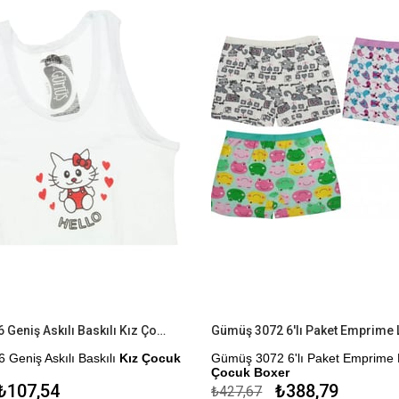
Gümüş 3026 Geniş Askılı Baskılı Kız Çocuk Atlet
Geniş Askılı Baskılı
Kız Çocuk
Gümüş 3072 6'lı Paket Emprime L
Çocuk Boxer
₺107,54
₺388,79
₺427,67
me Seçeneği
Kapıda Ödem Seçeneği