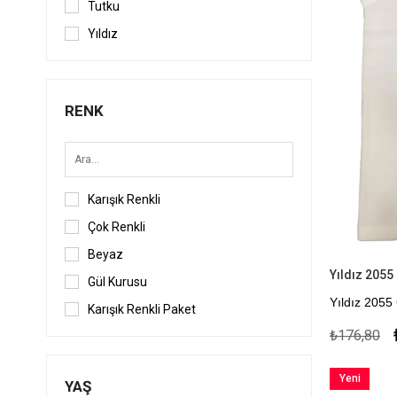
Tutku
Yıldız
RENK
Karışık Renkli
Çok Renkli
Beyaz
Yıldız 2055
Gül Kurusu
Yıldız 2055
Karışık Renkli Paket
%100 Pamu
₺176,80
Kapıda Öde
Yeni
YAŞ