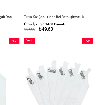
çalı Don
Tutku Kız Çocuk İnce Bel Bato İşlemeli Külot
Ürün İçeriği: %100 Pamuk
₺49,63
₺54,60
%9
Yeni
%9
İndirim
Ürün
İndirim
%9İndirim
%9İndirim