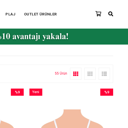
PLAJ
OUTLET ÜRÜNLER
55 Ürün
%9
Yeni
%9
İndirim
Ürün
İndirim
%9İndirim
%9İndirim