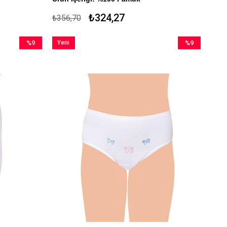
₺324,27
₺356,70
%9
Yeni
%9
İndirim
Ürün
İndirim
%9İndirim
%9İndirim