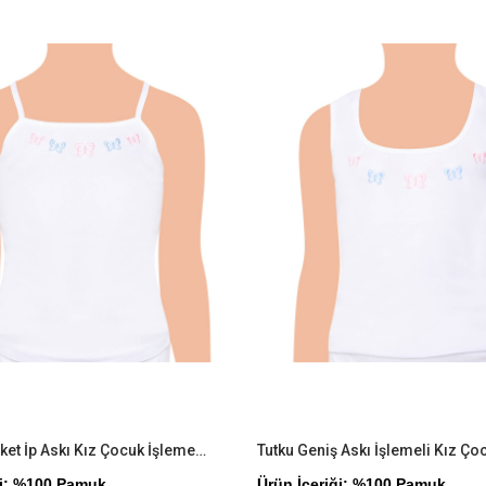
İndirim
Ürün
%9İndirim
Tutku 6'lı Paket İp Askı Kız Çocuk İşlemeli Atlet
Tutku Geniş Askı İşlemeli Kız Çoc
ği: %100 Pamuk
Ürün İçeriği: %100 Pamuk