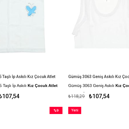
Taşlı İp Askılı Kız Çocuk Atlet
Gümüş 3063 Geniş Askılı Kız Çoc
Taşlı İp Askılı
Kız Çocuk Atlet
Gümüş 3063 Geniş Askılı
Kız Ço
me Seçeneği
Kapıda Ödeme Seçeneği
₺107,54
₺107,54
₺118,29
%9
Yeni
İndirim
Ürün
%9İndirim