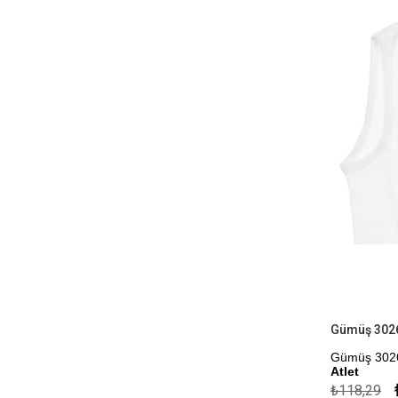
Gümüş 3026 
Atlet
₺118,29
Kapıda Öde