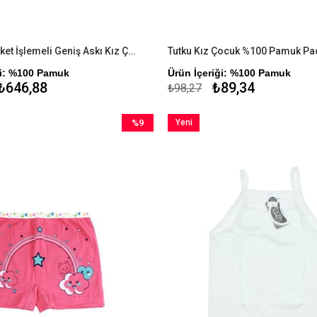
Tutku 6'lı Paket İşlemeli Geniş Askı Kız Çocuk Atlet
Tutku Kız Çocuk %100 Pamuk Pa
ği: %100 Pamuk
Ürün İçeriği: %100 Pamuk
₺646,88
₺89,34
₺98,27
%9
Yeni
İndirim
Ürün
%9İndirim