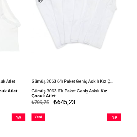
uk Atlet
Gümüş 3063 6'lı Paket Geniş Askılı Kız Çocuk Atlet
cuk Atlet
Gümüş 3063 6'lı Paket Geniş Askılı
Kız
Çocuk Atlet
₺645,23
₺709,75
Kapıda Ödeme Seçeneği
%9
Yeni
%9
İndirim
Ürün
İndirim
%9İndirim
%9İndirim