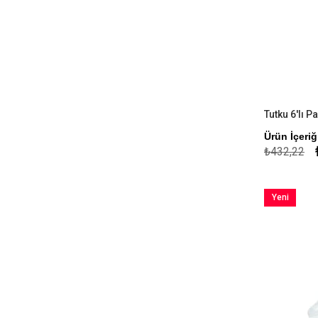
Ürün İçeri
₺432,22
Yeni
Ürün