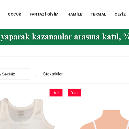
ÇOCUK
FANTAZİ GİYİM
HAMİLE
TERMAL
ÇEYİZ
Stoktakiler
%9
Yeni
İndirim
Ürün
%9İndirim