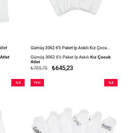
tlet
Gümüş 3062 6'lı Paket İp Askılı Kız Çocuk Atlet
Atlet
Gümüş 3062 6'lı Paket İp Askılı
Kız Çocuk
Atlet
₺645,23
₺709,75
Kapıda Ödeme Seçeneği
%9
Yeni
%9
İndirim
Ürün
İndirim
%9İndirim
%9İndirim