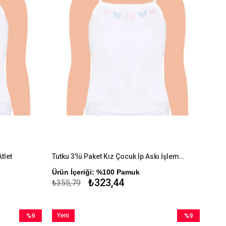
tlet
Tutku 3'lü Paket Kız Çocuk İp Askı İşlemeli Atlet
Ürün İçeriği: %100 Pamuk
₺323,44
₺355,79
%9
Yeni
%9