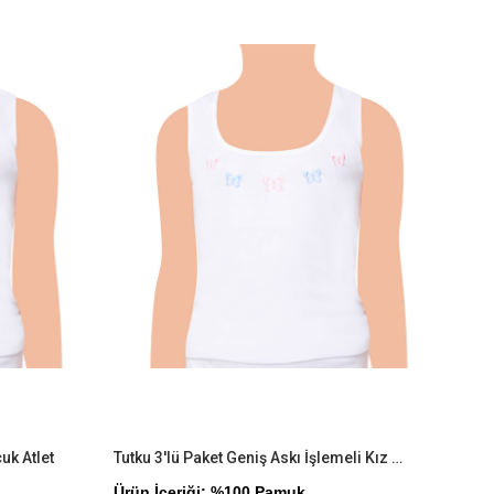
İndirim
Ürün
İndirim
%9İndirim
%9İndirim
uk Atlet
Tutku 3'lü Paket Geniş Askı İşlemeli Kız Çocuk Atlet
Ürün İçeriği: %100 Pamuk