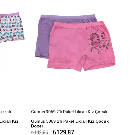
Gümüş 3072 6'lı Paket Emprime Likralı Kız Çocuk Boxer
Gümüş 3069 2'li Paket Likralı Kız Çocuk Boxer
ikralı
Kız
Gümüş 3069 2'li Paket Likralı
Kız Çocuk
Boxer
₺129,87
₺142,86
Kapıda Ödeme Seçeneği