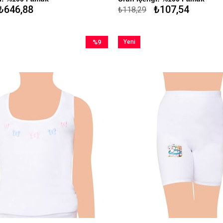
₺646,88
₺107,54
₺118,29
%9
Yeni
İndirim
Ürün
%9İndirim