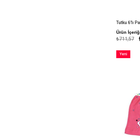
Ürün İçeri
₺711,57
Yeni
Ürün