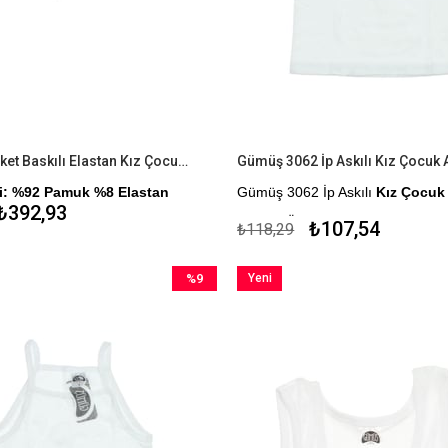
Tutku 6'lı Paket Baskılı Elastan Kız Çocuk Külot Boxer Şort
Gümüş 3062 İp Askılı Kız Çocuk A
ği: %92 Pamuk %8 Elastan
Gümüş 3062 İp Askılı
Kız Çocuk 
₺392,93
Kapıda Ödeme Seçeneği
₺107,54
₺118,29
%9
Yeni
İndirim
Ürün
%9İndirim