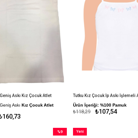
 Geniş Askı Kız Çocuk Atlet
Tutku Kız Çocuk İp Askı İşlemeli A
 Geniş Askı
Kız Çocuk Atlet
Ürün İçeriği: %100 Pamuk
₺107,54
₺118,29
k
₺160,73
me Seçeneği
%9
Yeni