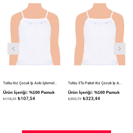
%9İndirim
%9İndirim
Tutku Kız Çocuk İp Askı İşlemeli Atlet
Tutku 3'lü Paket Kız Çocuk İp Askı İşlemeli Atlet
ün İçeriği: %100 Pamuk
Ürün İçeriği: %100 Pamuk
Ürün
₺107,54
₺323,44
8,29
₺355,79
₺711