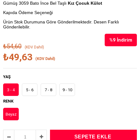
Gümüş 3059 Bato İnce Bel Taşlı
Kız Çocuk Külot
Kapıda Ödeme Seçeneği
Ürün Stok Durumuna Göre Gönderilmektedir. Desen Farklı
Gönderilebilir.
%
9
İndirim
₺54,60
(KDV Dahil)
₺49,63
(KDV Dahil)
YAŞ
3 - 4
5 - 6
7 - 8
9 - 10
RENK
Beyaz