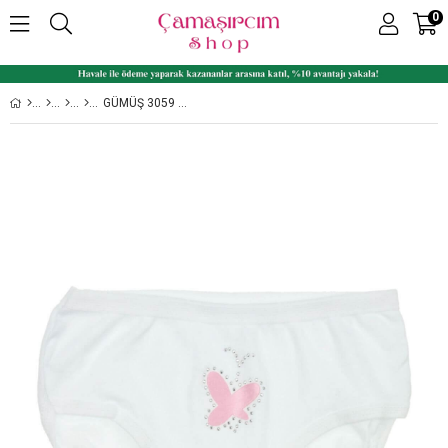
0
GÜMÜŞ 3059 BATO İNCE BEL TAŞLI KIZ ÇOCUK KÜLOT