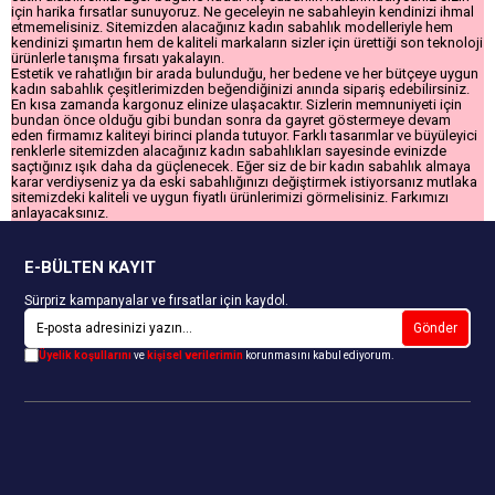
için harika fırsatlar sunuyoruz. Ne geceleyin ne sabahleyin kendinizi ihmal
etmemelisiniz. Sitemizden alacağınız kadın sabahlık modelleriyle hem
kendinizi şımartın hem de kaliteli markaların sizler için ürettiği son teknoloji
ürünlerle tanışma fırsatı yakalayın.
Estetik ve rahatlığın bir arada bulunduğu, her bedene ve her bütçeye uygun
kadın sabahlık çeşitlerimizden beğendiğinizi anında sipariş edebilirsiniz.
En kısa zamanda kargonuz elinize ulaşacaktır. Sizlerin memnuniyeti için
bundan önce olduğu gibi bundan sonra da gayret göstermeye devam
eden firmamız kaliteyi birinci planda tutuyor. Farklı tasarımlar ve büyüleyici
renklerle sitemizden alacağınız kadın sabahlıkları sayesinde evinizde
saçtığınız ışık daha da güçlenecek. Eğer siz de bir kadın sabahlık almaya
karar verdiyseniz ya da eski sabahlığınızı değiştirmek istiyorsanız mutlaka
sitemizdeki kaliteli ve uygun fiyatlı ürünlerimizi görmelisiniz. Farkımızı
anlayacaksınız.
E-BÜLTEN KAYIT
Sürpriz kampanyalar ve fırsatlar için kaydol.
Gönder
Üyelik koşullarını
ve
kişisel verilerimin
korunmasını kabul ediyorum.