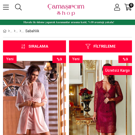
0
Sabahlık
SIRALAMA
FILTRELEME
Yeni
%9
Yeni
%9
Ürün
İndirim
Ürün
İndirim
Ücretsiz Kargo
%9İndirim
%9İndiri