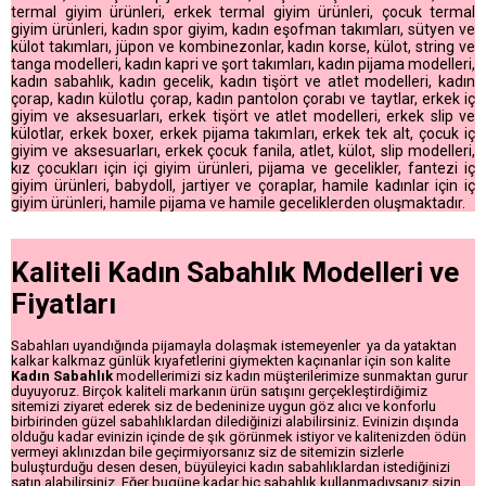
termal giyim ürünleri, erkek termal giyim ürünleri, çocuk termal
giyim ürünleri, kadın spor giyim, kadın eşofman takımları, sütyen ve
külot takımları, jüpon ve kombinezonlar, kadın korse, külot, string ve
tanga modelleri, kadın kapri ve şort takımları, kadın pijama modelleri,
kadın sabahlık, kadın gecelik, kadın tişört ve atlet modelleri, kadın
çorap, kadın külotlu çorap, kadın pantolon çorabı ve taytlar, erkek iç
giyim ve aksesuarları, erkek tişört ve atlet modelleri, erkek slip ve
külotlar, erkek boxer, erkek pijama takımları, erkek tek alt, çocuk iç
giyim ve aksesuarları, erkek çocuk fanila, atlet, külot, slip modelleri,
kız çocukları için içi giyim ürünleri, pijama ve gecelikler, fantezi iç
giyim ürünleri, babydoll, jartiyer ve çoraplar, hamile kadınlar için iç
giyim ürünleri, hamile pijama ve hamile geceliklerden oluşmaktadır.
Kaliteli Kadın Sabahlık Modelleri ve
Fiyatları
Sabahları uyandığında pijamayla dolaşmak istemeyenler ya da yataktan
kalkar kalkmaz günlük kıyafetlerini giymekten kaçınanlar için son kalite
Kadın Sabahlık
modellerimizi siz kadın müşterilerimize sunmaktan gurur
duyuyoruz. Birçok kaliteli markanın ürün satışını gerçekleştirdiğimiz
sitemizi ziyaret ederek siz de bedeninize uygun göz alıcı ve konforlu
birbirinden güzel sabahlıklardan dilediğinizi alabilirsiniz. Evinizin dışında
olduğu kadar evinizin içinde de şık görünmek istiyor ve kalitenizden ödün
vermeyi aklınızdan bile geçirmiyorsanız siz de sitemizin sizlerle
buluşturduğu desen desen, büyüleyici kadın sabahlıklardan istediğinizi
satın alabilirsiniz. Eğer bugüne kadar hiç sabahlık kullanmadıysanız sizin