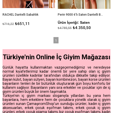
RACHEL Dantelli Sabahlık
Perin 9000 6'lı Saten Dantelli Bayan Çeyizlik Gecelik & Sabahlık Takım
Ürün İçeriği: Saten
₺651,11
₺716,22
₺4.350,50
₺4.785,55
1
Türkiye'nin Online İç Giyim Mağazası
Günlük hayatta kullanmaktan vazgeçemediğimiz ve neredeyse
normal kıyafetlerimiz kadar önemli bir yere sahip olan iç giyim
ürünleri özellikle kadınlar tarafından oldukça dikkatle takip ediliyor.
Bayan külot, bayan sütyen, bayan kombinezon, bayan korse ürünleri
bayanların tenleri ile bir bütünlük oluşturarak gün boyu konforlu bir
kullanım sağlıyor. Bayanların yanı sıra erkekler ve çocuklar için de iç
giyim ürünleri büyük bir önem taşımakta.
Türkiye’nin iç giyim markası sloganıyla yıllardan bu yana hem
bayanlara, hem erkeklere hem de çocuklara yönelik olarak iç giyim
ürünleri sunan ÇamaşırcımShop’un sunduğu ürünler; kadın iç giyim
aksesuarları, erkek çocuk eşofman takımı, erkek çocuk iç giyim
ürünleri, erkek çocuk pijama takımı, kız çocuk eşofman takımı, kadın