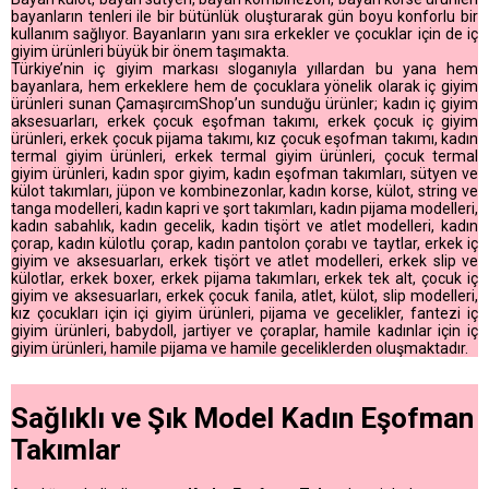
bayanların tenleri ile bir bütünlük oluşturarak gün boyu konforlu bir
kullanım sağlıyor. Bayanların yanı sıra erkekler ve çocuklar için de iç
giyim ürünleri büyük bir önem taşımakta.
Türkiye’nin iç giyim markası sloganıyla yıllardan bu yana hem
bayanlara, hem erkeklere hem de çocuklara yönelik olarak iç giyim
ürünleri sunan ÇamaşırcımShop’un sunduğu ürünler; kadın iç giyim
aksesuarları, erkek çocuk eşofman takımı, erkek çocuk iç giyim
ürünleri, erkek çocuk pijama takımı, kız çocuk eşofman takımı, kadın
termal giyim ürünleri, erkek termal giyim ürünleri, çocuk termal
giyim ürünleri, kadın spor giyim, kadın eşofman takımları, sütyen ve
külot takımları, jüpon ve kombinezonlar, kadın korse, külot, string ve
tanga modelleri, kadın kapri ve şort takımları, kadın pijama modelleri,
kadın sabahlık, kadın gecelik, kadın tişört ve atlet modelleri, kadın
çorap, kadın külotlu çorap, kadın pantolon çorabı ve taytlar, erkek iç
giyim ve aksesuarları, erkek tişört ve atlet modelleri, erkek slip ve
külotlar, erkek boxer, erkek pijama takımları, erkek tek alt, çocuk iç
giyim ve aksesuarları, erkek çocuk fanila, atlet, külot, slip modelleri,
kız çocukları için içi giyim ürünleri, pijama ve gecelikler, fantezi iç
giyim ürünleri, babydoll, jartiyer ve çoraplar, hamile kadınlar için iç
giyim ürünleri, hamile pijama ve hamile geceliklerden oluşmaktadır.
Sağlıklı ve Şık Model Kadın Eşofman
Takımlar