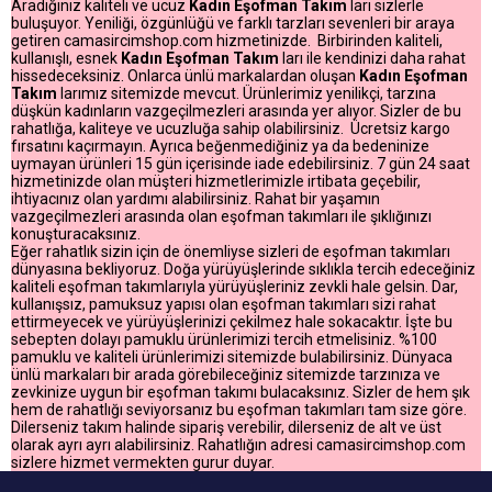
Aradığınız
kaliteli ve ucuz
Kadın Eşofman Takım
ları sizlerle
buluşuyor. Yeniliği, özgünlüğü ve farklı tarzları sevenleri bir araya
getiren camasircimshop.com hizmetinizde. Birbirinden kaliteli,
kullanışlı, esnek
Kadın Eşofman Takım
ları ile kendinizi daha rahat
hissedeceksiniz. Onlarca ünlü markalardan oluşan
Kadın Eşofman
Takım
larımız sitemizde mevcut. Ürünlerimiz yenilikçi, tarzına
düşkün kadınların vazgeçilmezleri arasında yer alıyor. Sizler de bu
rahatlığa, kaliteye ve ucuzluğa sahip olabilirsiniz. Ücretsiz kargo
fırsatını kaçırmayın. Ayrıca beğenmediğiniz ya da bedeninize
uymayan ürünleri 15 gün içerisinde iade edebilirsiniz. 7 gün 24 saat
hizmetinizde olan müşteri hizmetlerimizle irtibata geçebilir,
ihtiyacınız olan yardımı alabilirsiniz. Rahat bir yaşamın
vazgeçilmezleri arasında olan eşofman takımları ile şıklığınızı
konuşturacaksınız.
Eğer rahatlık sizin için de önemliyse sizleri de eşofman takımları
dünyasına bekliyoruz. Doğa yürüyüşlerinde sıklıkla tercih edeceğiniz
kaliteli eşofman takımlarıyla yürüyüşleriniz zevkli hale gelsin. Dar,
kullanışsız, pamuksuz yapısı olan eşofman takımları sizi rahat
ettirmeyecek ve yürüyüşlerinizi çekilmez hale sokacaktır. İşte bu
sebepten dolayı pamuklu ürünlerimizi tercih etmelisiniz. %100
pamuklu ve kaliteli ürünlerimizi sitemizde bulabilirsiniz. Dünyaca
ünlü markaları bir arada görebileceğiniz sitemizde tarzınıza ve
zevkinize uygun bir eşofman takımı bulacaksınız. Sizler de hem şık
hem de rahatlığı seviyorsanız bu eşofman takımları tam size göre.
Dilerseniz takım halinde sipariş verebilir, dilerseniz de alt ve üst
olarak ayrı ayrı alabilirsiniz. Rahatlığın adresi camasircimshop.com
sizlere hizmet vermekten gurur duyar.