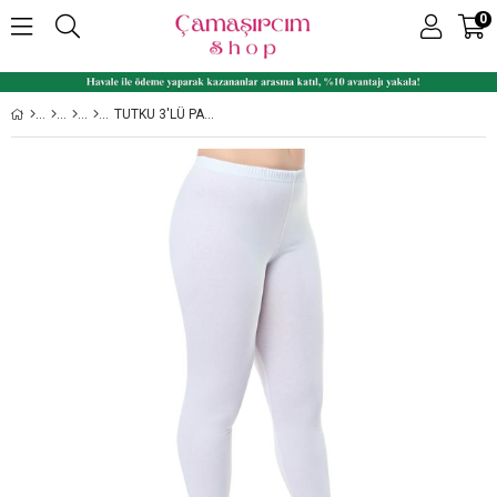
0
TUTKU 3'LÜ PAKET %100 PAMUK BAYAN PENYE UZUN TAYT