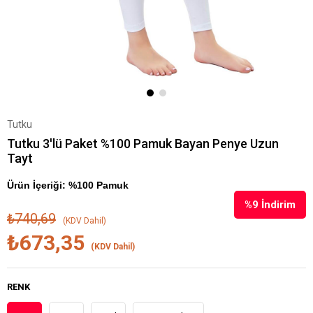
Tutku
Tutku 3'lü Paket %100 Pamuk Bayan Penye Uzun
Tayt
Ürün İçeriği: %100 Pamuk
%
9
İndirim
₺740,69
(KDV Dahil)
₺673,35
(KDV Dahil)
RENK