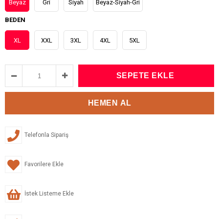
Beyaz
Gri
Siyah
Beyaz-Siyah-Gri
BEDEN
XL
XXL
3XL
4XL
5XL
Telefonla Sipariş
Favorilere Ekle
İstek Listeme Ekle