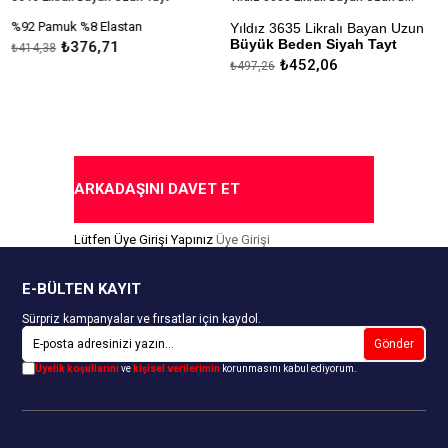
%92 Pamuk %8 Elastan
Yıldız 3635 Likralı Bayan Uzun
Büyük Beden Siyah Tayt
₺376,71
₺414,38
₺452,06
₺497,26
Kapıda Ödeme Seçeneği
ARKADAŞINI DAVET ET
Lütfen Üye Girişi Yapınız
Üye Girişi
E-BÜLTEN KAYIT
Sürpriz kampanyalar ve fırsatlar için kaydol.
Gönder
Üyelik koşullarını
ve
kişisel verilerimin
korunmasını kabul ediyorum.