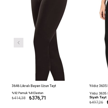
3646 Likralı Bayan Uzun Tayt
%92 Pamuk %8 Elastan
Yıldız 3635 
₺376,71
Siyah Tayt
₺414,38
₺
₺497,26
Kapıda Öde