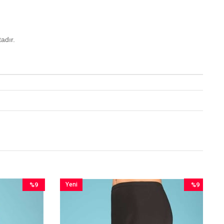
adır.
%9
Yeni
%9
İndirim
Ürün
İndirim
%9İndirim
%9İndirim