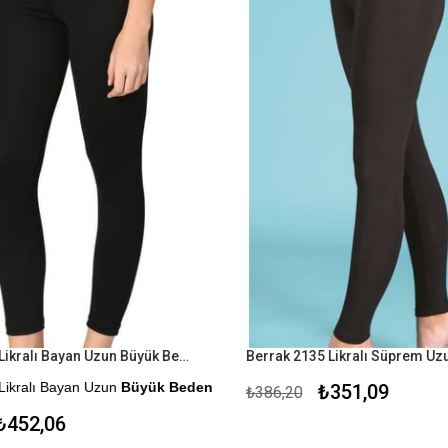
Yıldız 3635 Likralı Bayan Uzun Büyük Beden Siyah Tayt
Likralı Bayan Uzun
Büyük Beden
₺351,09
₺386,20
452,06
me Seçeneği