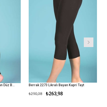
Berrak 2135 Likralı Süprem Uzun Düz Bayan Penye Tayt
Berrak 2273 Likralı Bayan Kapri Tayt
₺263,98
₺290,38