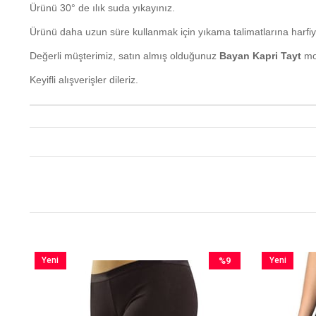
Ürünü 30° de ılık suda yıkayınız.
Ürünü daha uzun süre kullanmak için yıkama talimatlarına harfi
Değerli müşterimiz, satın almış olduğunuz
Bayan Kapri Tayt
mod
Keyifli alışverişler dileriz.
Yeni
%9
Yeni
im
Ürün
İndirim
Ürün
irim
%9İndirim