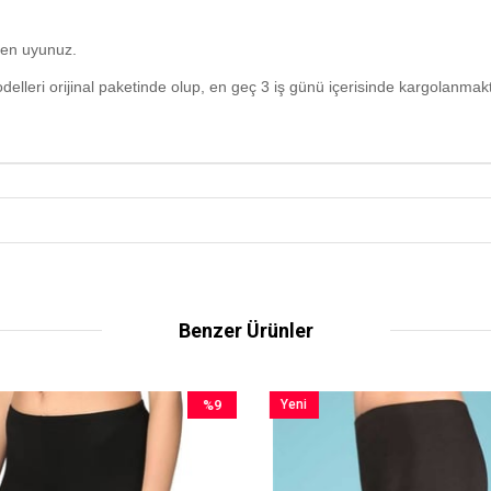
yen uyunuz.
elleri orijinal paketinde olup, en geç 3 iş günü içerisinde kargolanmakt
Benzer Ürünler
%9
Yeni
İndirim
Ürün
%9İndirim