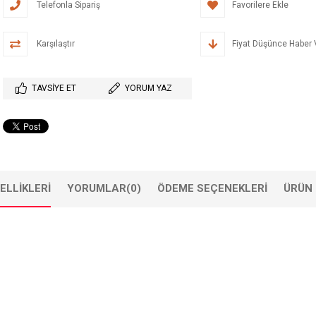
Telefonla Sipariş
Favorilere Ekle
Karşılaştır
Fiyat Düşünce Haber 
TAVSIYE ET
YORUM YAZ
ELLIKLERI
YORUMLAR
(0)
ÖDEME SEÇENEKLERI
ÜRÜN 