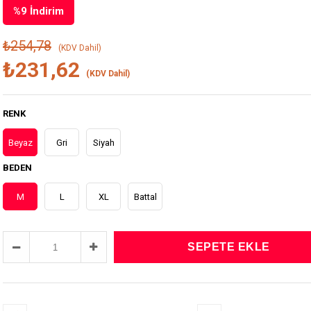
%
9
İndirim
₺254,78
(KDV Dahil)
₺231,62
(KDV Dahil)
RENK
Beyaz
Gri
Siyah
BEDEN
M
L
XL
Battal