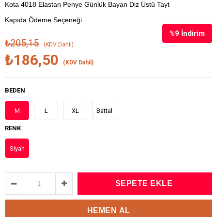
Kota 4018 Elastan Penye Günlük Bayan Diz Üstü Tayt
Kapıda Ödeme Seçeneği
%
9
İndirim
₺205,15
(KDV Dahil)
₺186,50
(KDV Dahil)
BEDEN
M
L
XL
Battal
RENK
Siyah