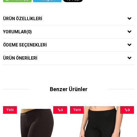
ÜRÜN ÖZELLIKLERI
YORUMLAR
(0)
ÖDEME SEÇENEKLERI
ÜRÜN ÖNERILERI
Benzer Ürünler
ni
%9
Yeni
%9
Yeni
ün
İndirim
Ürün
İndirim
Ürün
%9İndirim
%9İndirim