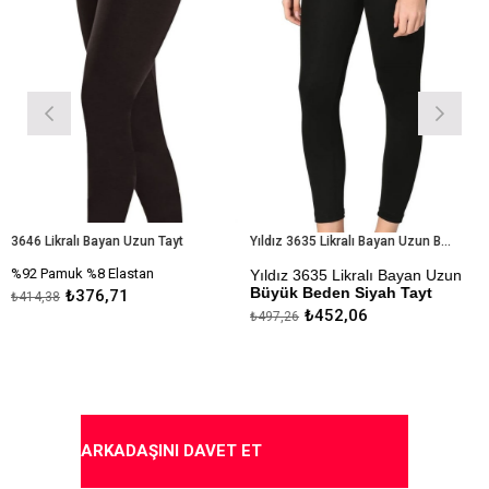
 Likralı Bayan Uzun Tayt
Yıldız 3635 Likralı Bayan Uzun Büyük Beden Siyah Tayt
Pamuk %8 Elastan
Yıldız 3635 Likralı Bayan Uzun
₺386,
Büyük Beden Siyah Tayt
₺376,71
,38
₺452,06
₺497,26
Kapıda Ödeme Seçeneği
ARKADAŞINI DAVET ET