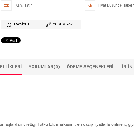
Karşılaştır
Fiyat Düşünce Haber 
TAVSIYE ET
YORUM YAZ
ELLIKLERI
YORUMLAR
(0)
ÖDEME SEÇENEKLERI
ÜRÜN 
kumaşlardan ürettiği Tutku Elit markasını, en cazip fiyatlarla online iç