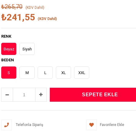
₺265,70
(KDV Dahil)
₺241,55
(KDV Dahil)
RENK
Beyaz
Siyah
BEDEN
S
M
L
XL
XXL
Telefonla Sipariş
Favorilere Ekle