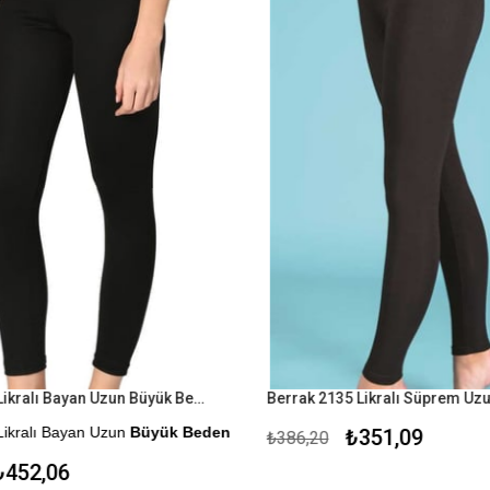
Yıldız 3635 Likralı Bayan Uzun Büyük Beden Siyah Tayt
Likralı Bayan Uzun
Büyük Beden
₺351,09
₺386,20
452,06
me Seçeneği