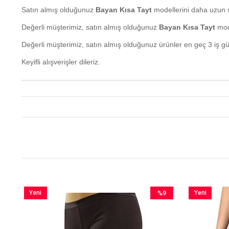
Satın almış olduğunuz
Bayan Kısa Tayt
modellerini daha uzun s
Değerli müşterimiz, satın almış olduğunuz
Bayan Kısa Tayt
mode
Değerli müşterimiz, satın almış olduğunuz ürünler en geç 3 iş g
Keyifli alışverişler dileriz.
Yeni
%9
Yeni
im
Ürün
İndirim
Ürün
irim
%9İndirim