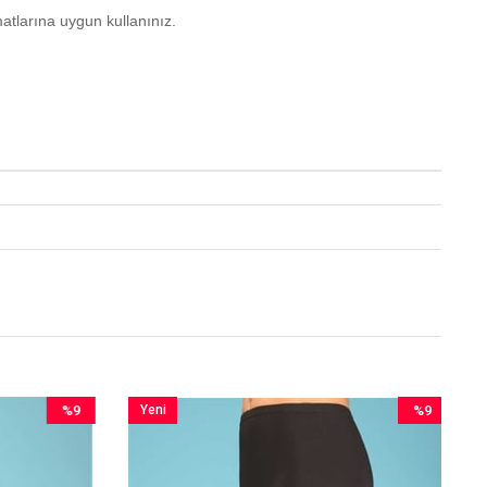
atlarına uygun kullanınız.
%9
Yeni
%9
İndirim
Ürün
İndirim
%9İndirim
%9İndirim