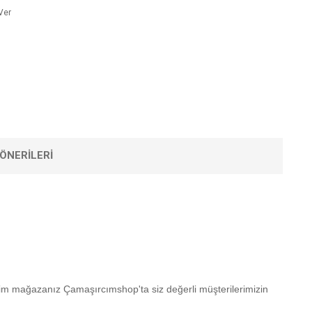
Ver
ÖNERILERI
 giyim mağazanız Çamaşırcımshop'ta siz değerli müşterilerimizin