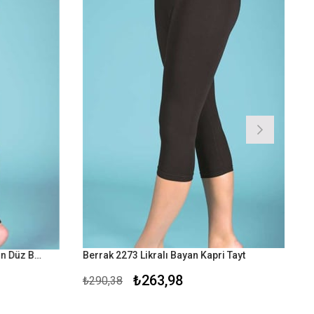
Berrak 2135 Likralı Süprem Uzun Düz Bayan Penye Tayt
Berrak 2273 Likralı Bayan Kapri Tayt
₺263,98
₺290,38