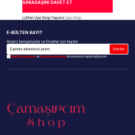
ARKADAŞINI DAVET ET
 Ödeme Seçeneği
Kapıda Ödeme Seçeneği
Lütfen Üye Girişi Yapınız
Üye Girişi
E-BÜLTEN KAYIT
Sürpriz kampanyalar ve fırsatlar için kaydol.
Gönder
Üyelik koşullarını
ve
kişisel verilerimin
korunmasını kabul ediyorum.