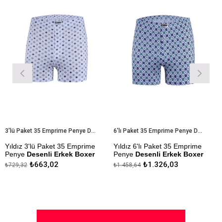
%9İndirim
%9İndirim
3'lü Paket 35 Emprime Penye Desenli Erkek Boxer
6'lı Paket 35 Emprime Penye Desenli Erkek Boxer
3'lü Paket 35 Emprime
Yıldız 6'lı Paket 35 Emprime
Yıldız 4
Desenli Erkek Boxer
Penye
Desenli Erkek Boxer
Erkek Bo
₺663,02
₺1.326,03
₺
₺1.458,64
₺265,21
umaştan Üretilmiştir.
Modal Kumaştan Üretilmiştir.
Çekmezlik
Yapılmıştı
ik Sanfor Testi
Çekmezlik Sanfor Testi
tır.
Yapılmıştır.
Kapıda 
er Stok Durumuna Göre
Desenler Stok Durumuna Göre
lmektedir.
Gönderilmektedir.