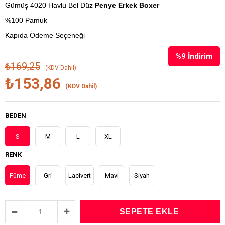
Gümüş 4020 Havlu Bel Düz
Penye Erkek Boxer
%100 Pamuk
Kapıda Ödeme Seçeneği
%
9
İndirim
₺169,25
(KDV Dahil)
₺153,86
(KDV Dahil)
BEDEN
S
M
L
XL
RENK
Füme
Gri
Lacivert
Mavi
Siyah