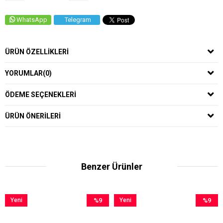
WhatsApp
Telegram
ÜRÜN ÖZELLIKLERI
YORUMLAR
(0)
ÖDEME SEÇENEKLERI
ÜRÜN ÖNERILERI
Benzer Ürünler
%9
Yeni
%9
Yeni
İndirim
Ürün
İndirim
Ürün