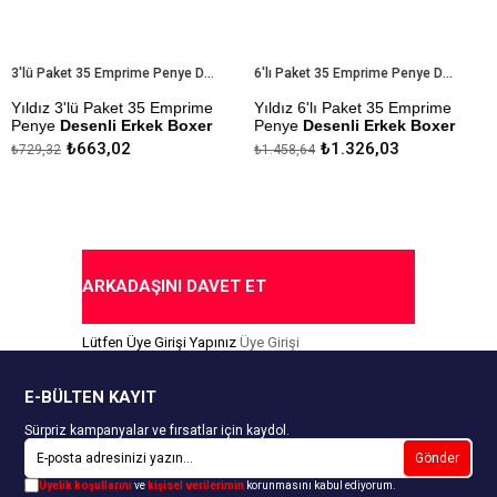
3'lü Paket 35 Emprime Penye Desenli Erkek Boxer
6'lı Paket 35 Emprime Penye Desenli Erkek Boxer
dız 3'lü Paket 35 Emprime
Yıldız 6'lı Paket 35 Emprime
Yıld
nye
Desenli Erkek Boxer
Penye
Desenli Erkek Boxer
Erke
₺663,02
₺1.326,03
9,32
₺1.458,64
₺265
al Kumaştan Üretilmiştir.
Modal Kumaştan Üretilmiştir.
Çekm
Yapıl
mezlik Sanfor Testi
Çekmezlik Sanfor Testi
ılmıştır.
Yapılmıştır.
Kap
senler Stok Durumuna Göre
Desenler Stok Durumuna Göre
derilmektedir.
Gönderilmektedir.
ARKADAŞINI DAVET ET
pıda Ödeme Seçeneği
Kapıda Ödeme Seçeneği
Lütfen Üye Girişi Yapınız
Üye Girişi
E-BÜLTEN KAYIT
Sürpriz kampanyalar ve fırsatlar için kaydol.
Gönder
Üyelik koşullarını
ve
kişisel verilerimin
korunmasını kabul ediyorum.