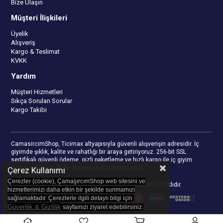
Bize Ulaşın
Müşteri İlişkileri
Üyelik
Alışveriş
Kargo & Teslimat
KVKK
Yardım
Müşteri Hizmetleri
Sıkça Sorulan Sorular
Kargo Takibi
CamasircimShop, Ticimax altyapısıyla güvenli alışverişin adresidir. İç
giyimde şıklık, kalite ve rahatlığı bir araya getiriyoruz. 256-bit SSL
sertifikalı güvenli ödeme, gizli paketleme ve hızlı kargo ile iç giyim
alışverişinizi keyifli bir deneyime dönüştürüyoruz.
Çerez Kullanımı
Çerezler (cookie), ÇamaşırcımShop web sitesini ve
© 2023
camasircimshop.com
- Tüm Hakları Saklıdır.
hizmetlerimizi daha etkin bir şekilde sunmamızı
sağlamaktadır. Çerezlerle ilgili detaylı bilgi için
Güvenlik & Gizlilik
sayfamızı z
iyaret edebilirsiniz.