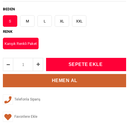
BEDEN
S
M
L
XL
XXL
RENK
Karışık Renkli Paket
Telefonla Sipariş
Favorilere Ekle