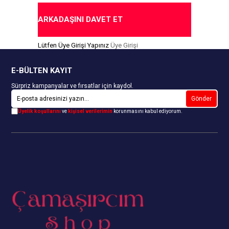
erilmektedir.
Gönderilmektedir.
ARKADAŞINI DAVET ET
ıda Ödeme Seçeneği
Kapıda Ödeme Seçeneği
Lütfen Üye Girişi Yapınız
Üye Girişi
E-BÜLTEN KAYIT
Sürpriz kampanyalar ve fırsatlar için kaydol.
Gönder
Üyelik koşullarını
ve
kişisel verilerimin
korunmasını kabul ediyorum.