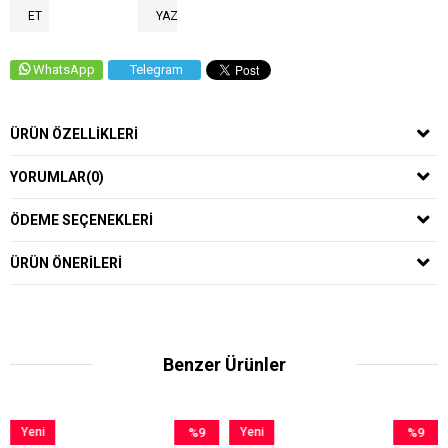
ET
YAZ
WhatsApp
Telegram
ÜRÜN ÖZELLIKLERI
YORUMLAR
(0)
ÖDEME SEÇENEKLERI
ÜRÜN ÖNERILERI
Benzer Ürünler
ni
%9
Yeni
%9
Yeni