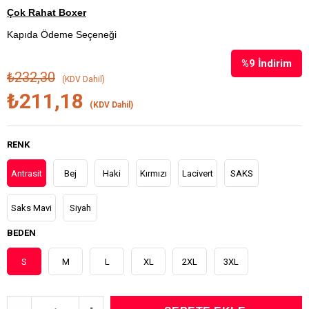
Çok Rahat Boxer
Kapıda Ödeme Seçeneği
%
9
İndirim
₺232,30
(KDV Dahil)
₺211,18
(KDV Dahil)
RENK
Antrasit
Bej
Haki
Kırmızı
Lacivert
SAKS
Saks Mavi
Siyah
BEDEN
S
M
L
XL
2XL
3XL