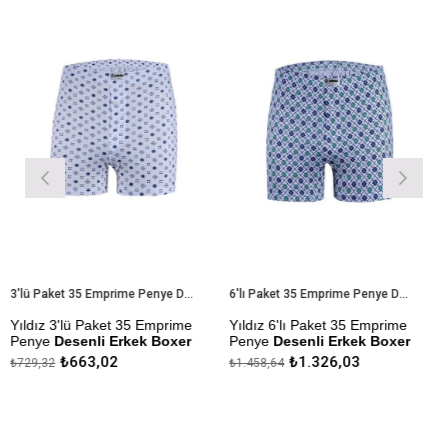
ün
İndirim
Ürün
İndirim
Ürün
%9İndirim
%9İndirim
3'lü Paket 35 Emprime Penye Desenli Erkek Boxer
6'lı Paket 35 Emprime Penye Desenli Erkek Boxer
ız 3'lü Paket 35 Emprime
Yıldız 6'lı Paket 35 Emprime
Yıldı
ye
Desenli Erkek Boxer
Penye
Desenli Erkek Boxer
Erke
₺663,02
₺1.326,03
,32
₺1.458,64
₺265,
l Kumaştan Üretilmiştir.
Modal Kumaştan Üretilmiştir.
Çekme
Yapılm
ezlik Sanfor Testi
Çekmezlik Sanfor Testi
lmıştır.
Yapılmıştır.
Kapı
enler Stok Durumuna Göre
Desenler Stok Durumuna Göre