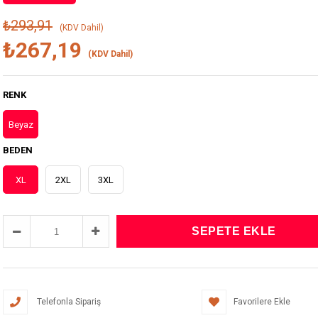
₺293,91
(KDV Dahil)
₺267,19
(KDV Dahil)
RENK
Beyaz
BEDEN
XL
2XL
3XL
Telefonla Sipariş
Favorilere Ekle