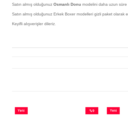
Satın almış olduğunuz
Osmanlı Donu
modelini daha uzun süre 
Satın almış olduğunuz Erkek Boxer modelleri gizli paket olarak e
Keyifli alışverişler dileriz.
Yeni
%9
Yeni
im
Ürün
İndirim
Ürün
irim
%9İndirim