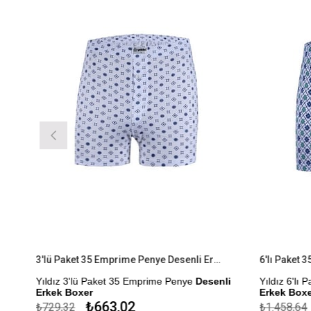
3'lü Paket 35 Emprime Penye Desenli Erkek Boxer
Yıldız 3'lü Paket 35 Emprime Penye
Desenli
Yıldız 6'lı 
Erkek Boxer
Erkek Boxer
₺663,02
₺729,32
₺1.458,64