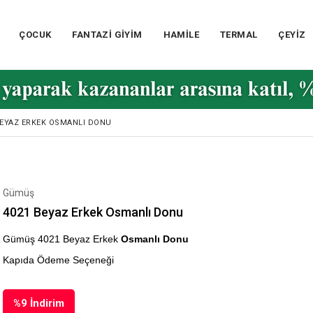
ÇOCUK
FANTAZİ GİYİM
HAMİLE
TERMAL
ÇEYİZ
BEYAZ ERKEK OSMANLI DONU
Gümüş
4021 Beyaz Erkek Osmanlı Donu
Gümüş 4021 Beyaz Erkek
Osmanlı Donu
Kapıda Ödeme Seçeneği
%
9
İndirim