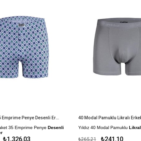
6'lı Paket 35 Emprime Penye Desenli Erkek Boxer
40 Modal Pamuklu Likralı Erkek
Paket 35 Emprime Penye
Desenli
Yıldız 40 Modal Pamuklu
Likralı
Çekmezlik Sanfor Testi Yapılmıştı
₺1.326,03
₺241,10
₺265,21