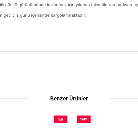
ilk günkü görünümünde kullanmak için yıkama talimatlarına harfiyen u
n geç 3 iş günü içerisinde kargolanmaktadır.
Benzer Ürünler
%9
Yeni
İndirim
Ürün
%9İndirim