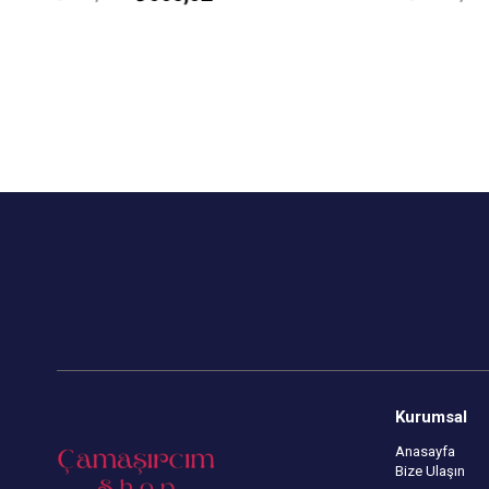
Modal Kumaştan Üretilmiştir.
Modal Kumaşt
Çekmezlik Sanfor Testi Yapılmıştır.
Çekmezlik San
Desenler Stok Durumuna Göre
Desenler St
Gönderilmektedir.
Gönderilmekt
Kapıda Ödeme Seçeneği
Kapıda Öde
Kurumsal
Anasayfa
Bize Ulaşın