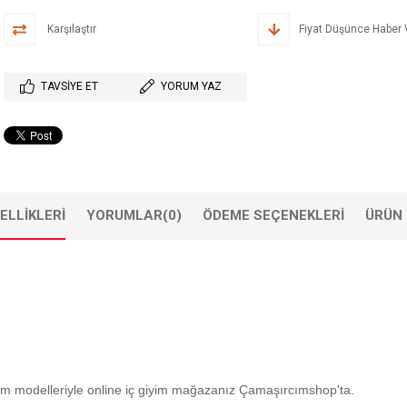
Karşılaştır
Fiyat Düşünce Haber 
TAVSIYE ET
YORUM YAZ
ELLIKLERI
YORUMLAR
(0)
ÖDEME SEÇENEKLERI
ÜRÜN 
tüm modelleriyle online iç giyim mağazanız Çamaşırcımshop'ta.