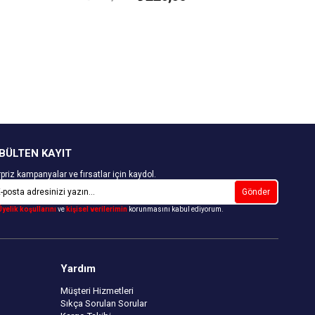
Çekmezlik Sanfor Testi Yapılmıştır.
Kapıda Ödeme Seçeneği
BÜLTEN KAYIT
priz kampanyalar ve fırsatlar için kaydol.
Gönder
Üyelik koşullarını
ve
kişisel verilerimin
korunmasını kabul ediyorum.
Yardım
Müşteri Hizmetleri
Sıkça Sorulan Sorular