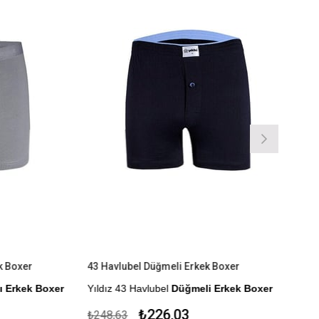
 Boxer
43 Havlubel Düğmeli Erkek Boxer
 Erkek Boxer
Yıldız 43 Havlubel
Düğmeli Erkek Boxer
r.
%100 Pamuk
₺226,03
₺248,63