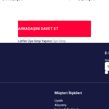
an Üretilmiştir.
Kapıda Ödeme Seçeneği
for Testi Yapılmıştır.
ok Durumuna Göre
edir.
me Seçeneği
ARKADAŞINI DAVET ET
Lütfen Üye Girişi Yapınız
Üye Girişi
E-
Sür
Müşteri İlişkileri
Üyelik
Alışveriş