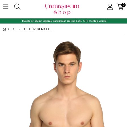
0
DÜZ RENK PENYE LIKRALI ERKEK BOXER 6'LI PAKET