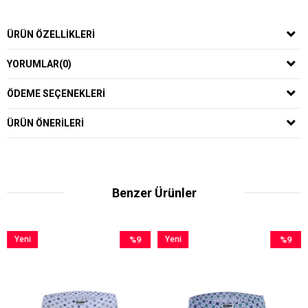
ÜRÜN ÖZELLIKLERI
YORUMLAR
(0)
ÖDEME SEÇENEKLERI
ÜRÜN ÖNERILERI
Benzer Ürünler
ni
%9
Yeni
%9
Yeni
ün
İndirim
Ürün
İndirim
Ürün
%9İndirim
%9İndirim