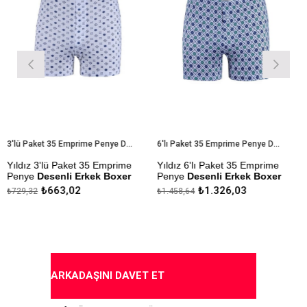
3'lü Paket 35 Emprime Penye Desenli Erkek Boxer
6'lı Paket 35 Emprime Penye Desenli Erkek Boxer
ız 3'lü Paket 35 Emprime
Yıldız 6'lı Paket 35 Emprime
Yıldı
ye
Desenli Erkek Boxer
Penye
Desenli Erkek Boxer
Erke
₺663,02
₺1.326,03
,32
₺1.458,64
₺265,
l Kumaştan Üretilmiştir.
Modal Kumaştan Üretilmiştir.
Çekme
Yapılm
ezlik Sanfor Testi
Çekmezlik Sanfor Testi
lmıştır.
Yapılmıştır.
Kapı
enler Stok Durumuna Göre
Desenler Stok Durumuna Göre
erilmektedir.
Gönderilmektedir.
ARKADAŞINI DAVET ET
ıda Ödeme Seçeneği
Kapıda Ödeme Seçeneği