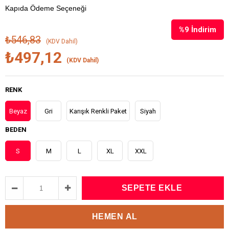
Kapıda Ödeme Seçeneği
%
9
İndirim
₺546,83
(KDV Dahil)
₺497,12
(KDV Dahil)
RENK
Beyaz
Gri
Karışık Renkli Paket
Siyah
BEDEN
S
M
L
XL
XXL