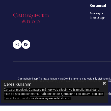
Kurumsal
Anasayfa
Bize Ulaşın
CamasircimShop, Ticimax altyapısıyla güvenli alışverişin adresidir. İç giyimde şıklık
gizli paketleme ve hızlı kargo ile iç giyim alışverişinizi keyifli bir deneyime dönüşt
Çerez Kullanımı
Çerezler (cookie), ÇamaşırcımShop web sitesini ve hizmetlerimizi daha
etkin bir şekilde sunmamızı sağlamaktadır. Çerezlerle ilgili detaylı bilgi için
© 2023
camasircimshop.com
- Tüm Haklar
Güvenlik & Gizlilik
sayfamızı z
iyaret edebilirsiniz.