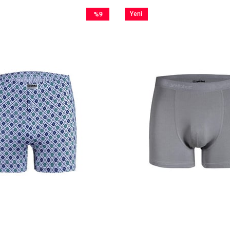
%9
Yeni
İndirim
Ürün
%9İndirim