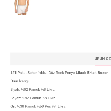
ÜRÜN ÖZ
12'li Paket Seher Yıldızı Düz Renk Penye
Likralı Erkek Boxer
Ürün İçeriği:
Siyah: %92 Pamuk %8 Likra
Beyaz: %92 Pamuk %8 Likra
Gri: %38 Pamuk %58 Pes %4 Likra