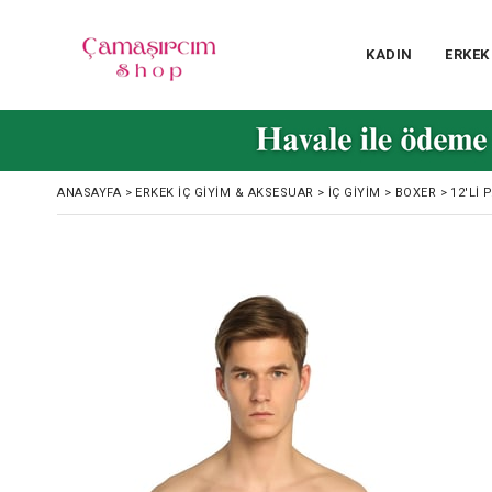
KADIN
ERKEK
ANASAYFA
>
ERKEK İÇ GIYIM & AKSESUAR
>
İÇ GIYIM
>
BOXER
>
12'LI