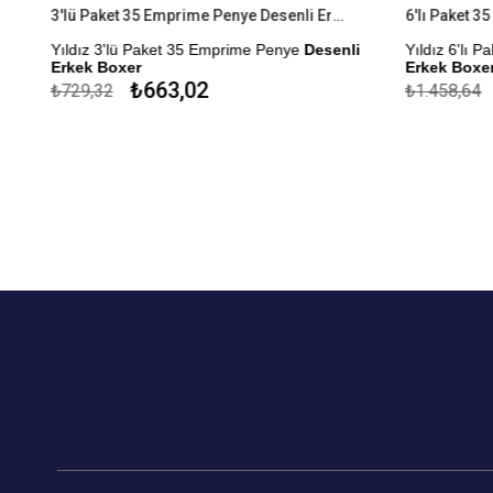
3'lü Paket 35 Emprime Penye Desenli Erkek Boxer
Yıldız 3'lü Paket 35 Emprime Penye
Desenli
Yıldız 6'lı 
Erkek Boxer
Erkek Boxer
₺663,02
₺729,32
₺1.458,64
Modal Kumaştan Üretilmiştir.
Modal Kumaşt
Çekmezlik Sanfor Testi Yapılmıştır.
Çekmezlik San
Desenler Stok Durumuna Göre
Desenler St
Gönderilmektedir.
Gönderilmekt
Kapıda Ödeme Seçeneği
Kapıda Öde