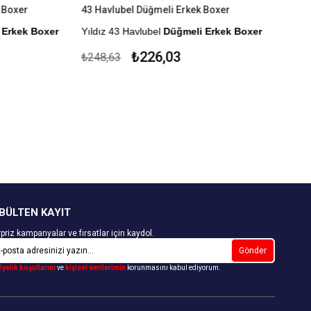
 Boxer
43 Havlubel Düğmeli Erkek Boxer
 Erkek Boxer
Yıldız 43 Havlubel
Düğmeli Erkek Boxer
r.
%100 Pamuk
₺226,03
₺248,63
Çekmezlik Sanfor Testi Yapılmıştır.
Kapıda Ödeme Seçeneği
BÜLTEN KAYIT
priz kampanyalar ve fırsatlar için kaydol.
Gönder
Üyelik koşullarını
ve
kişisel verilerimin
korunmasını kabul ediyorum.