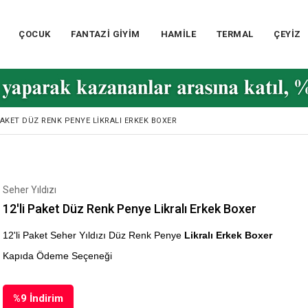
ÇOCUK
FANTAZİ GİYİM
HAMİLE
TERMAL
ÇEYİZ
 PAKET DÜZ RENK PENYE LIKRALI ERKEK BOXER
Seher Yıldızı
12'li Paket Düz Renk Penye Likralı Erkek Boxer
12'li Paket Seher Yıldızı Düz Renk Penye
Likralı Erkek Boxer
Kapıda Ödeme Seçeneği
%
9
İndirim