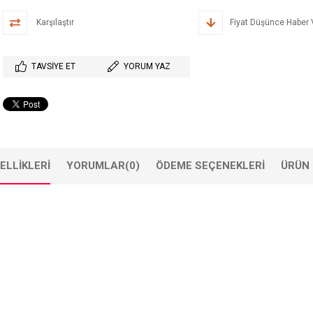
Karşılaştır
Fiyat Düşünce Haber 
TAVSIYE ET
YORUM YAZ
ELLIKLERI
YORUMLAR
(0)
ÖDEME SEÇENEKLERI
ÜRÜN 