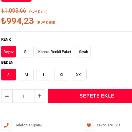
₺1.093,66
(KDV Dahil)
₺994,23
(KDV Dahil)
RENK
Beyaz
Gri
Karışık Renkli Paket
Siyah
BEDEN
S
M
L
XL
XXL
Telefonla Sipariş
Favorilere Ekle