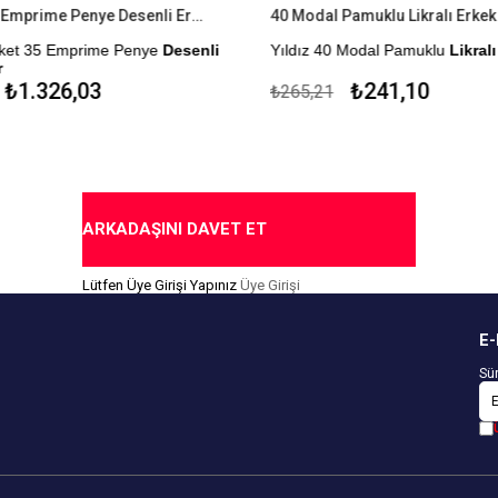
6'lı Paket 35 Emprime Penye Desenli Erkek Boxer
40 Modal Pamuklu Likralı Erkek
Paket 35 Emprime Penye
Desenli
Yıldız 40 Modal Pamuklu
Likralı
Çekmezlik Sanfor Testi Yapılmıştı
₺1.326,03
₺241,10
₺265,21
an Üretilmiştir.
Kapıda Ödeme Seçeneği
for Testi Yapılmıştır.
ok Durumuna Göre
edir.
me Seçeneği
ARKADAŞINI DAVET ET
Lütfen Üye Girişi Yapınız
Üye Girişi
E-
Sür