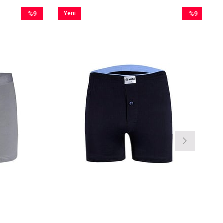
%9
Yeni
%9
İndirim
Ürün
İndirim
%9İndirim
%9İndirim