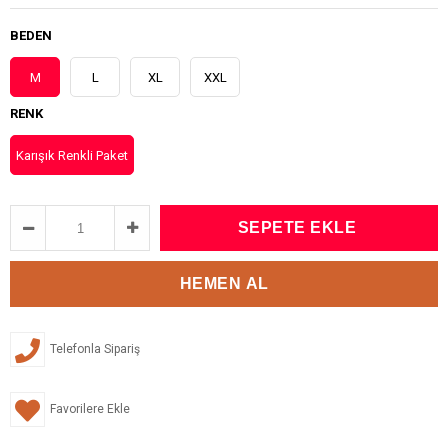
BEDEN
M
L
XL
XXL
RENK
Karışık Renkli Paket
Telefonla Sipariş
Favorilere Ekle