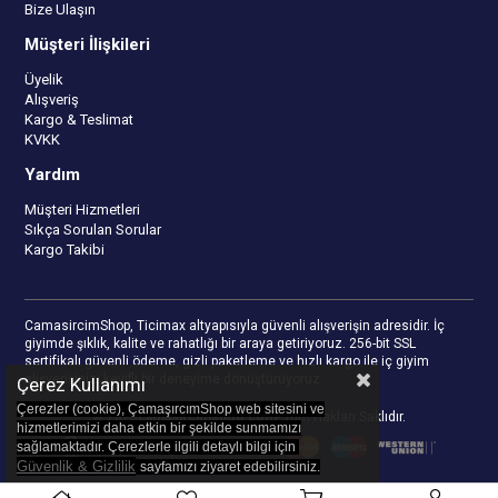
Bize Ulaşın
Müşteri İlişkileri
Üyelik
Alışveriş
Kargo & Teslimat
KVKK
Yardım
Müşteri Hizmetleri
Sıkça Sorulan Sorular
Kargo Takibi
CamasircimShop, Ticimax altyapısıyla güvenli alışverişin adresidir. İç
giyimde şıklık, kalite ve rahatlığı bir araya getiriyoruz. 256-bit SSL
sertifikalı güvenli ödeme, gizli paketleme ve hızlı kargo ile iç giyim
alışverişinizi keyifli bir deneyime dönüştürüyoruz.
Çerez Kullanımı
Çerezler (cookie), ÇamaşırcımShop web sitesini ve
© 2023
camasircimshop.com
- Tüm Hakları Saklıdır.
hizmetlerimizi daha etkin bir şekilde sunmamızı
sağlamaktadır. Çerezlerle ilgili detaylı bilgi için
Güvenlik & Gizlilik
sayfamızı z
iyaret edebilirsiniz.