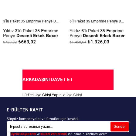
3'lü Paket 35 Emprime Penye Desenli Erkek Boxer
6'lı Paket 35 Emprime Penye Desenli Erkek Boxer
ıldız 3'lü Paket 35 Emprime
Yıldız 6'lı Paket 35 Emprime
Yı
enye
Desenli Erkek Boxer
Penye
Desenli Erkek Boxer
Er
₺663,02
₺1.326,03
729,32
₺1.458,64
₺26
odal Kumaştan Üretilmiştir.
Modal Kumaştan Üretilmiştir.
Çek
Yap
ekmezlik Sanfor Testi
Çekmezlik Sanfor Testi
apılmıştır.
Yapılmıştır.
Ka
esenler Stok Durumuna Göre
Desenler Stok Durumuna Göre
önderilmektedir.
Gönderilmektedir.
ARKADAŞINI DAVET ET
apıda Ödeme Seçeneği
Kapıda Ödeme Seçeneği
Lütfen Üye Girişi Yapınız
Üye Girişi
E-BÜLTEN KAYIT
Sürpriz kampanyalar ve fırsatlar için kaydol.
Gönder
Üyelik koşullarını
ve
kişisel verilerimin
korunmasını kabul ediyorum.