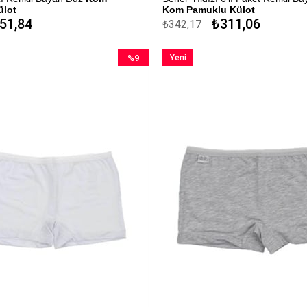
ülot
Kom Pamuklu Külot
51,84
₺311,06
₺342,17
k
%100 Pamuk
me Seçeneği
Kapıda Ödeme Seçeneği
%9
Yeni
İndirim
Ürün
%9İndirim