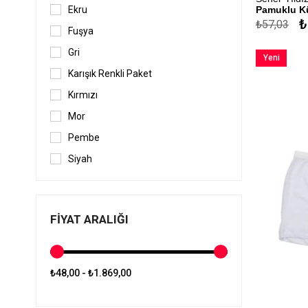
Pamuklu K
Ekru
₺
₺57,03
%100 Pamu
Fuşya
Kapıda Öde
Gri
Yeni
Karışık Renkli Paket
Ürün
Kırmızı
Mor
Pembe
Siyah
Ten
Beyaz-Siyah-Gri
FIYAT ARALIĞI
Beyaz-Siyah-Ten
Beyaz-Siyah-Ten-Gri
₺48,00 - ₺1.869,00