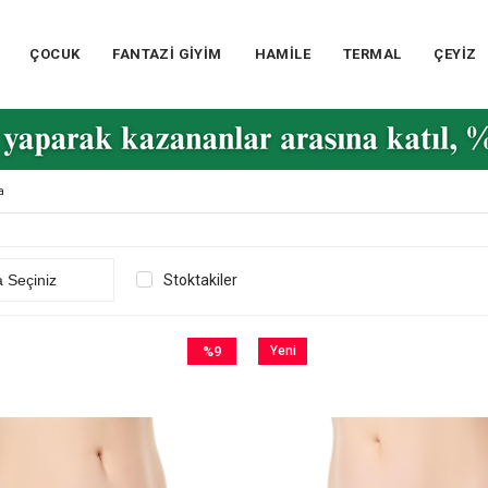
ÇOCUK
FANTAZİ GİYİM
HAMİLE
TERMAL
ÇEYİZ
a
Stoktakiler
%9
Yeni
İndirim
Ürün
%9İndirim