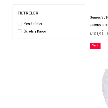
FILTRELER
Gümüş 3016
Yeni Ürünler
Gümüş 30
Ücretsiz Kargo
Kapıda Öde
₺101,91
Yeni
Ürün