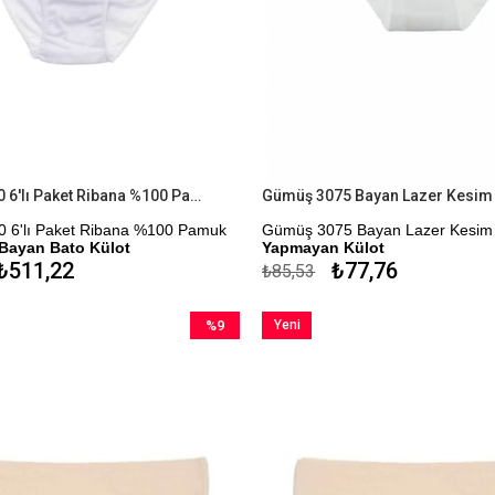
Gümüş 3040 6'lı Paket Ribana %100 Pamuk Yüksek Bel Bayan Bato Külot
 6'lı Paket Ribana %100 Pamuk
Gümüş 3075 Bayan Lazer Kesi
Bayan Bato Külot
Yapmayan Külot
₺511,22
₺77,76
₺85,53
me Seçeneği
Kapıda Ödeme Seçeneği
%9
Yeni
İndirim
Ürün
%9İndirim