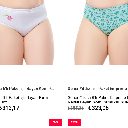
Seher Yıldızı 6'lı Paket İşli Bayan Kom Pamuklu Külot
ı 6'lı Paket İşli Bayan
Kom
Seher Yıldızı 6'lı Paket Emprime 
ülot
Renkli Bayan
Kom Pamuklu Kül
₺313,17
₺323,06
₺355,36
k
%100 Pamuk
me Seçeneği
Ürün Aynı Desen Farklı Renklerd
%9
Yeni
Oluşmaktadır. Gönderim Karışık 