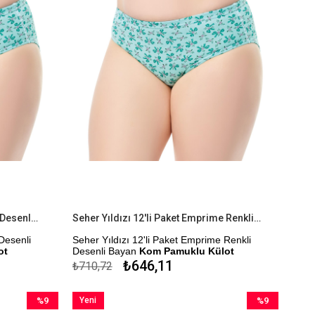
Seher Yıldızı 6'lı Paket Emprime Desenli Renkli Bayan Kom Pamuklu Külot
Seher Yıldızı 12'li Paket Emprime Renkli Desenli Bayan Kom Pamuklu Külot
Desenli
Seher Yıldızı 12'li Paket Emprime Renkli
ot
Desenli Bayan
Kom Pamuklu Külot
₺646,11
₺710,72
%100 Pamuk
en
Ürün Aynı Desen Farklı Renklerden
%9
Yeni
%9
Renkli Olarak
Oluşmaktadır. Gönderim Karışık Renkli Olarak