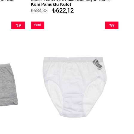
Kom Pamuklu Külot
₺622,12
₺684,33
%100 Pamuk
Kapıda Ödeme Seçeneği
%9
Yeni
%9
İndirim
Ürün
İndirim
%9İndirim
%9İndirim