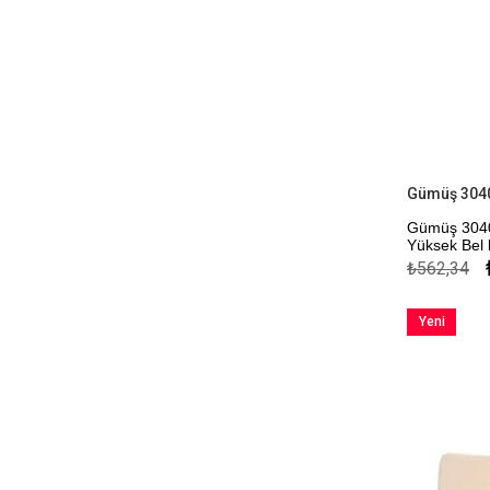
Gümüş 3040
Yüksek Bel
₺562,34
Kapıda Öde
Yeni
Ürün