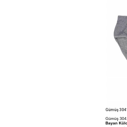
Gümüş 3041 
Bayan Kül