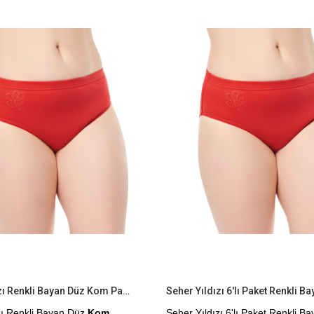
Yapılmaktadır.
İndirim
Ürün
%9İndirim
Kapıda Ödeme Seçeneği
Seher Yıldızı Renkli Bayan Düz Kom Pamuklu Külot
zı Renkli Bayan Düz
Kom
Seher Yıldızı 6'lı Paket Renkli B