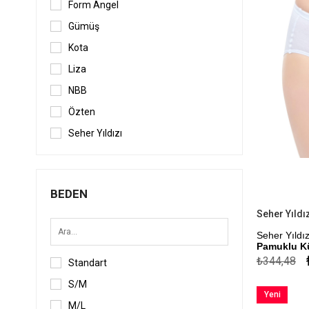
Form Angel
Gümüş
Kota
Liza
NBB
Özten
Seher Yıldızı
Tutku
Yıldız
BEDEN
Seher Yıldız
Pamuklu K
₺344,48
Standart
%100 Pamu
S/M
Kapıda Öde
Yeni
M/L