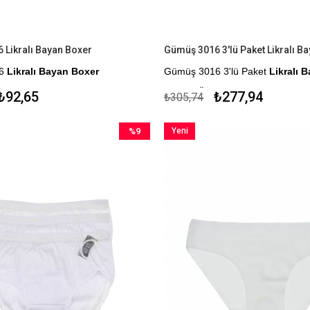
 Likralı Bayan Boxer
16
Likralı Bayan Boxer
Gümüş 3016 3'lü Paket
Likralı 
me Seçeneği
Kapıda Ödeme Seçeneği
₺92,65
₺277,94
₺305,74
%9
Yeni
İndirim
Ürün
%9İndirim