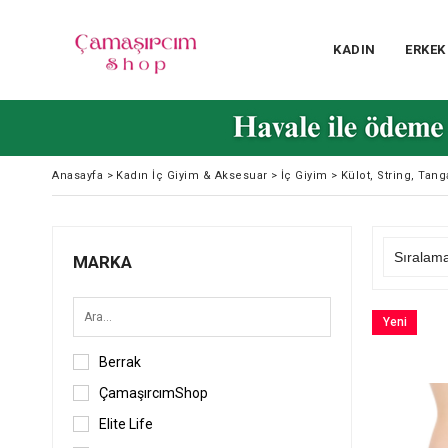
KADIN
ERKEK
Anasayfa
>
Kadın İç Giyim & Aksesuar
>
İç Giyim
>
Külot, String, Tang
MARKA
Yeni
Ürün
Berrak
ÇamaşırcımShop
Elite Life