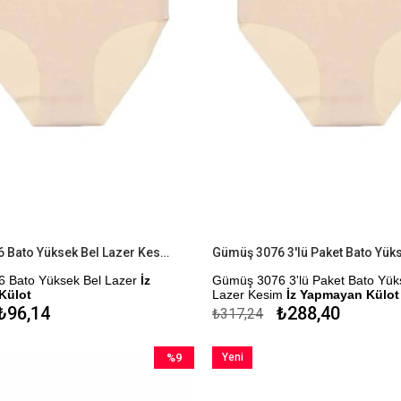
Gümüş 3076 Bato Yüksek Bel Lazer Kesim İz Yapmayan Külot
 Bato Yüksek Bel Lazer
İz
Gümüş 3076 3'lü Paket Bato Yük
Külot
Lazer Kesim
İz Yapmayan Külot
₺96,14
₺288,40
₺317,24
me Seçeneği
Kapıda Ödeme Seçeneği
%9
Yeni
İndirim
Ürün