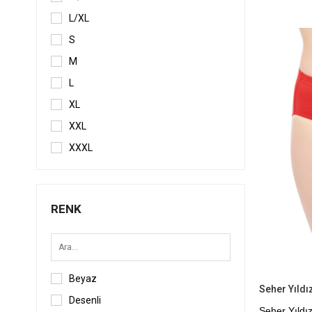
Ürün
L/XL
S
M
L
XL
XXL
XXXL
2XL
3XL
RENK
4XL
5XL
Battal
Beyaz
Desenli
Seher Yıldı