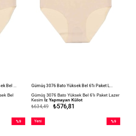
Gümüş 3076 3'lü Paket Bato Yüksek Bel Lazer Kesim İz Yapmayan Külot
Gümüş 3076 Bato Yüksek Bel 6'lı Paket Lazer Kesim İz Yapmayan Külot
sek Bel
Gümüş 3076 Bato Yüksek Bel 6'lı Paket Lazer
Kesim
İz Yapmayan Külot
₺576,81
₺634,49
Kapıda Ödeme Seçeneği
%9
Yeni
%9
İndirim
Ürün
İndirim