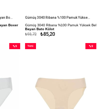
Gümüş 3016 3'lü Paket Likralı Bayan Boxer
Gümüş 3040 Ribana %100 Pamuk Yüksek Bel Bayan Bato Külot
Bayan Boxer
Gümüş 3040 Ribana %100 Pamuk Yüksek Bel
Bayan Bato Külot
₺85,20
₺93,72
Kapıda Ödeme Seçeneği
%9
Yeni
%9
İndirim
Ürün
İndirim
%9İndirim
%9İndirim