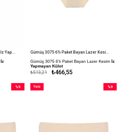
Gümüş 3075 Bayan Lazer Kesim İz Yapmayan Külot
Gümüş 3075 6'lı Paket Bayan Lazer Kesim İz Yapmayan Külot
m
İz
Gümüş 3075 6'lı Paket Bayan Lazer Kesim
İz
Yapmayan Külot
₺466,55
₺513,21
Kapıda Ödeme Seçeneği
%9
Yeni
%9
İndirim
Ürün
İndirim
%9İndirim
%9İndirim