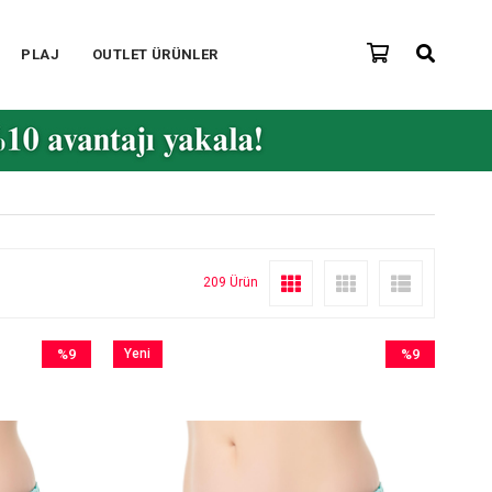
PLAJ
OUTLET ÜRÜNLER
209 Ürün
%9
Yeni
%9
İndirim
Ürün
İndirim
%9İndirim
%9İndirim