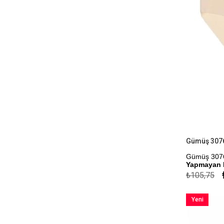
Gümüş 3076
Yapmayan 
₺105,75
Kapıda Öde
Yeni
Ürün