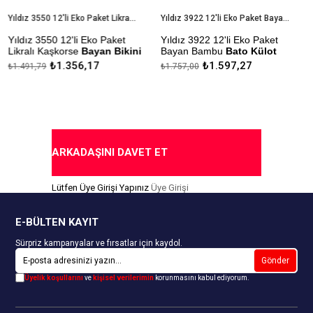
Yıldız 3550 12'li Eko Paket Likralı Kaşkorse Bayan Bikini Külot
Yıldız 3922 12'li Eko Paket Bayan Bambu Bato Külot
Yıldız 3550 12'li Eko Paket
Yıldız 3922 12'li Eko Paket
Likralı Kaşkorse
Bayan Bikini
Bayan Bambu
Bato Külot
Külot
₺1.356,17
₺1.597,27
₺1.491,79
₺1.757,00
Çekmezlik Sanfor Testi
Çekmezlik Sanfor Testi
Yapılmıştır
Yapılmıştır
Kapıda Ödeme Seçeneği
Kapıda Ödeme Seçeneği
ARKADAŞINI DAVET ET
Lütfen Üye Girişi Yapınız
Üye Girişi
E-BÜLTEN KAYIT
Sürpriz kampanyalar ve fırsatlar için kaydol.
Gönder
Üyelik koşullarını
ve
kişisel verilerimin
korunmasını kabul ediyorum.