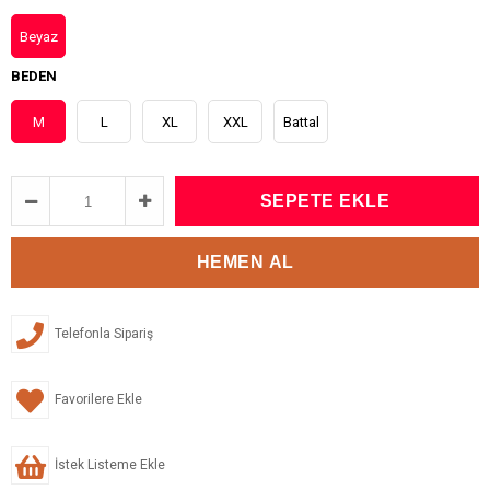
Beyaz
BEDEN
M
L
XL
XXL
Battal
Telefonla Sipariş
Favorilere Ekle
İstek Listeme Ekle