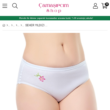
0
SEHER YILDIZI 6'LI PAKET İŞLI BAYAN KOM PAMUKLU KÜLOT