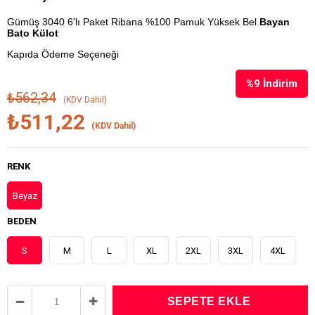
Gümüş 3040 6'lı Paket Ribana %100 Pamuk Yüksek Bel
Bayan
Bato Külot
Kapıda Ödeme Seçeneği
%
9
İndirim
₺562,34
(KDV Dahil)
₺511,22
(KDV Dahil)
RENK
Beyaz
BEDEN
S
M
L
XL
2XL
3XL
4XL