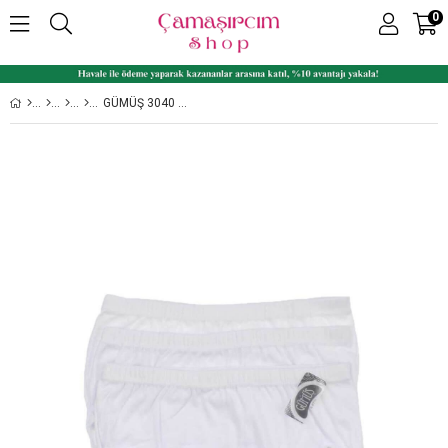
0
GÜMÜŞ 3040 6'LI PAKET RIBANA %100 PAMUK YÜKSEK BEL BAYAN BATO KÜLOT