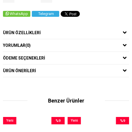
WhatsApp
Telegram
ÜRÜN ÖZELLIKLERI
YORUMLAR
(0)
ÖDEME SEÇENEKLERI
ÜRÜN ÖNERILERI
Benzer Ürünler
Yeni
%9
Yeni
%9
Ürün
İndirim
Ürün
İndirim