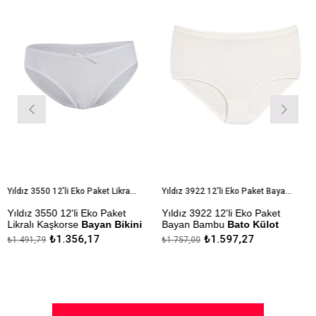
m
%9İndirim
%9İndirim
Yıldız 3550 12'li Eko Paket Likralı Kaşkorse Bayan Bikini Külot
Yıldız 3922 12'li Eko Paket Bayan Bambu Bato Külot
Yıldız 3550 12'li Eko Paket
Yıldız 3922 12'li Eko Paket
Y
Likralı Kaşkorse
Bayan Bikini
Bayan Bambu
Bato Külot
B
Külot
₺1.356,17
₺1.597,27
₺1.491,79
₺1.757,00
₺
Çekmezlik Sanfor Testi
Ç
Çekmezlik Sanfor Testi
Yapılmıştır
Y
Yapılmıştır
Kapıda Ödeme Seçeneği
K
Kapıda Ödeme Seçeneği