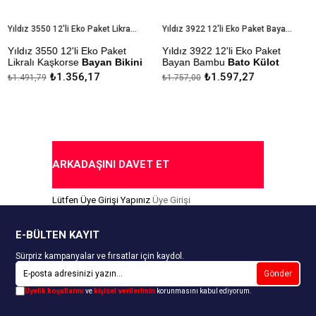
Yıldız 3550 12'li Eko Paket Likralı Kaşkorse Bayan Bikini Külot
Yıldız 3922 12'li Eko Paket Bayan Bambu Bato Külot
Yıldız 3550 12'li Eko Paket
Yıldız 3922 12'li Eko Paket
Y
Likralı Kaşkorse
Bayan Bikini
Bayan Bambu
Bato Külot
B
Külot
₺1.356,17
₺1.597,27
₺1.491,79
₺1.757,00
₺
Çekmezlik Sanfor Testi
Ç
Çekmezlik Sanfor Testi
Yapılmıştır
Y
Yapılmıştır
Kapıda Ödeme Seçeneği
K
Kapıda Ödeme Seçeneği
ARKADAŞINI DAVET ET
Lütfen Üye Girişi Yapınız
Üye Girişi
E-BÜLTEN KAYIT
Sürpriz kampanyalar ve fırsatlar için kaydol.
Gönder
Üyelik koşullarını
ve
kişisel verilerimin
korunmasını kabul ediyorum.