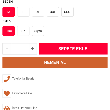
BEDEN
M
L
XL
XXL
XXXL
RENK
Ekru
Gri
Siyah
Telefonla Sipariş
Favorilere Ekle
İstek Listeme Ekle