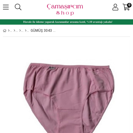
0
GÜMÜŞ 3043 6'LI PAKET LIKRALI BATO YÜKSEK BEL BAYAN KÜLOT