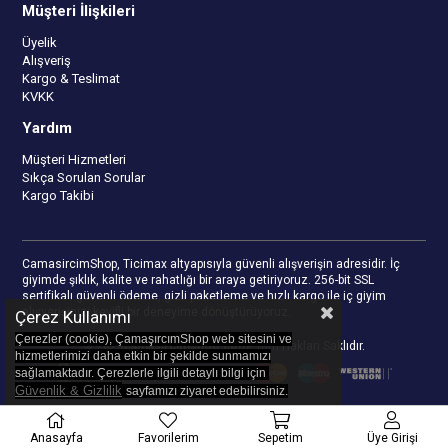
Müşteri İlişkileri
Üyelik
Alışveriş
Kargo & Teslimat
KVKK
Yardım
Müşteri Hizmetleri
Sıkça Sorulan Sorular
Kargo Takibi
CamasircimShop, Ticimax altyapısıyla güvenli alışverişin adresidir. İç
giyimde şıklık, kalite ve rahatlığı bir araya getiriyoruz. 256-bit SSL
sertifikalı güvenli ödeme, gizli paketleme ve hızlı kargo ile iç giyim
alışverişinizi keyifli bir deneyime dönüştürüyoruz.
Çerez Kullanımı
Çerezler (cookie), ÇamaşırcımShop web sitesini ve
© 2023
camasircimshop.com
- Tüm Hakları Saklıdır.
hizmetlerimizi daha etkin bir şekilde sunmamızı
sağlamaktadır. Çerezlerle ilgili detaylı bilgi için
Güvenlik & Gizlilik
sayfamızı z
iyaret edebilirsiniz.
Anasayfa
Favorilerim
Sepetim
Üye Girişi