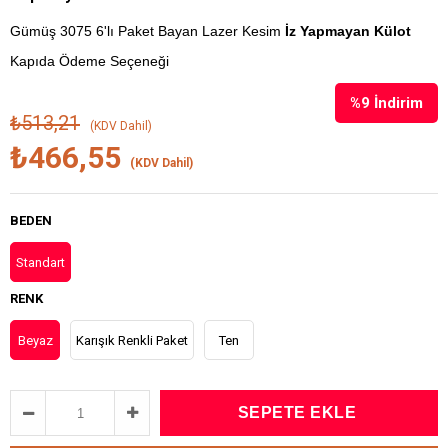
Gümüş 3075 6'lı Paket Bayan Lazer Kesim
İz Yapmayan Külot
Kapıda Ödeme Seçeneği
%
9
İndirim
₺513,21
(KDV Dahil)
₺466,55
(KDV Dahil)
BEDEN
Standart
RENK
Beyaz
Karışık Renkli Paket
Ten