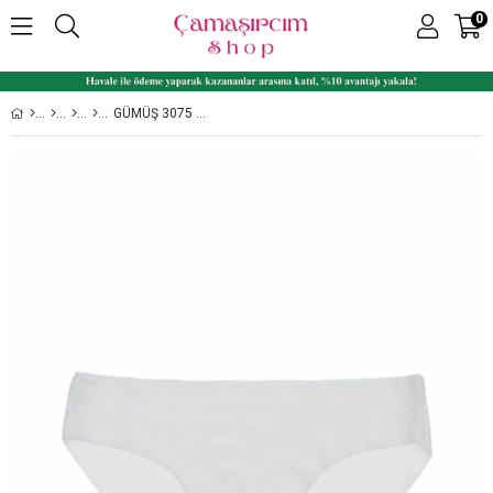
0
GÜMÜŞ 3075 6'LI PAKET BAYAN LAZER KESIM İZ YAPMAYAN KÜLOT