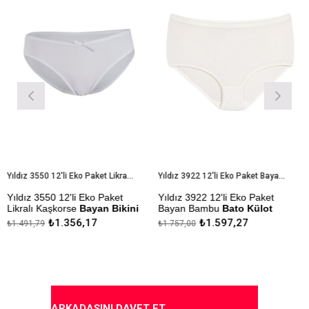
Yıldız 3550 12'li Eko Paket Likralı Kaşkorse Bayan Bikini Külot
Yıldız 3922 12'li Eko Paket Bayan Bambu Bato Külot
ıldız 3550 12'li Eko Paket
Yıldız 3922 12'li Eko Paket
Yı
ikralı Kaşkorse
Bayan Bikini
Bayan Bambu
Bato Külot
Be
ülot
₺1.356,17
₺1.597,27
1.491,79
₺1.757,00
₺1
Çekmezlik Sanfor Testi
Çe
ekmezlik Sanfor Testi
Yapılmıştır
Ya
apılmıştır
Kapıda Ödeme Seçeneği
Ka
apıda Ödeme Seçeneği
ARKADAŞINI DAVET ET