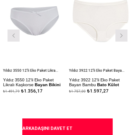
Yıldız 3550 12'li Eko Paket Likralı Kaşkorse Bayan Bikini Külot
Yıldız 3922 12'li Eko Paket Bayan Bambu Bato Külot
ldız 3550 12'li Eko Paket
Yıldız 3922 12'li Eko Paket
Yıld
kralı Kaşkorse
Bayan Bikini
Bayan Bambu
Bato Külot
Bel
lot
₺1.356,17
₺1.597,27
.491,79
₺1.757,00
₺149
Çekmezlik Sanfor Testi
Çekm
kmezlik Sanfor Testi
Yapılmıştır
Yapı
pılmıştır
Kapıda Ödeme Seçeneği
Kap
pıda Ödeme Seçeneği
ARKADAŞINI DAVET ET