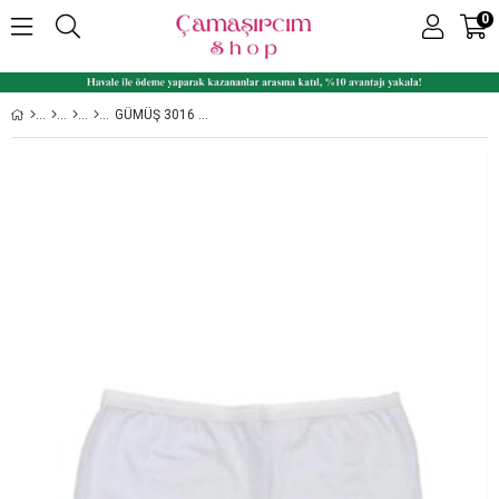
0
GÜMÜŞ 3016 3'LÜ PAKET LIKRALI BAYAN BOXER