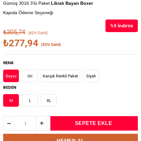
Gümüş 3016 3'lü Paket
Likralı Bayan Boxer
Kapıda Ödeme Seçeneği
%
9
İndirim
₺305,74
(KDV Dahil)
₺277,94
(KDV Dahil)
RENK
Beyaz
Gri
Karışık Renkli Paket
Siyah
BEDEN
M
L
XL