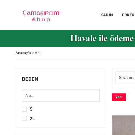
KADIN
ERKEK
Anasayfa
>
Anıl
BEDEN
Yeni
Ürün
S
XL