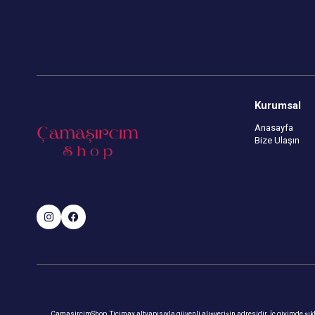
Kurumsal
Anasayfa
Bize Ulaşın
CamasircimShop, Ticimax altyapısıyla güvenli alışverişin adresidir. İç giyimde şıklık