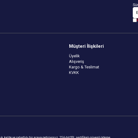
Sür
Müşteri İlişkileri
Üyelik
Alışveriş
Kargo & Teslimat
KVKK
, kalite ve rahatlığı bir araya getiriyoruz. 256-bit SSL sertifikalı güvenli ödeme,