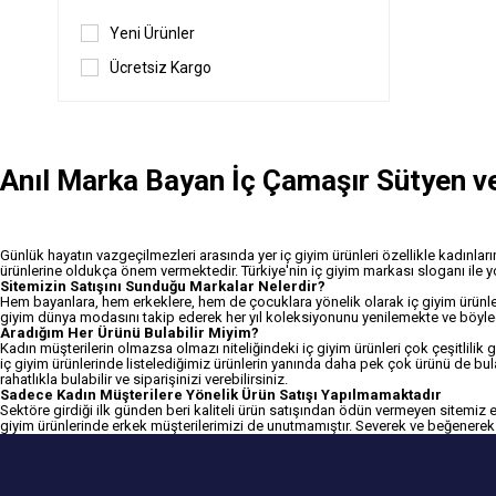
Yeni Ürünler
Ücretsiz Kargo
Anıl Marka Bayan İç Çamaşır Sütyen ve
Günlük hayatın vazgeçilmezleri arasında yer iç giyim ürünleri özellikle kadınlar
ürünlerine oldukça önem vermektedir. Türkiye'nin iç giyim markası sloganı ile 
Sitemizin Satışını Sunduğu Markalar Nelerdir?
Hem bayanlara, hem erkeklere, hem de çocuklara yönelik olarak iç giyim ürünle
giyim dünya modasını takip ederek her yıl koleksiyonunu yenilemekte ve böylece
Aradığım Her Ürünü Bulabilir Miyim?
Kadın müşterilerin olmazsa olmazı niteliğindeki iç giyim ürünleri çok çeşitlilik g
iç giyim ürünlerinde listelediğimiz ürünlerin yanında daha pek çok ürünü de bula
rahatlıkla bulabilir ve siparişinizi verebilirsiniz.
Sadece Kadın Müşterilere Yönelik Ürün Satışı Yapılmamaktadır
Sektöre girdiği ilk günden beri kaliteli ürün satışından ödün vermeyen sitemiz erk
giyim ürünlerinde erkek müşterilerimizi de unutmamıştır. Severek ve beğenerek sat