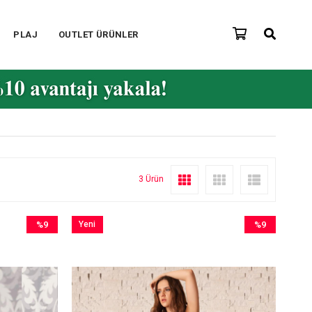
PLAJ
OUTLET ÜRÜNLER
3 Ürün
%9
Yeni
%9
İndirim
Ürün
İndirim
%9İndirim
%9İndirim