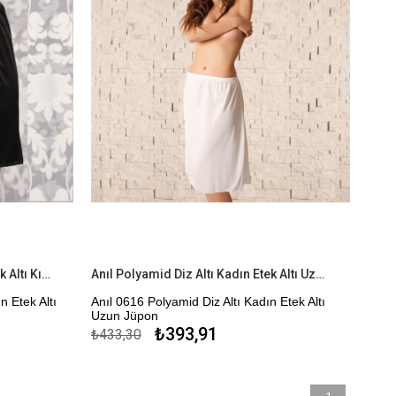
Anıl Polyamid Diz Üstü Kadın Etek Altı Kısa Jüpon Ten
Anıl Polyamid Diz Altı Kadın Etek Altı Uzun Jüpon
n Etek Altı
Anıl 0616 Polyamid Diz Altı Kadın Etek Altı
Uzun Jüpon
₺393,91
₺433,30
Kapıda Ödeme Seçeneği