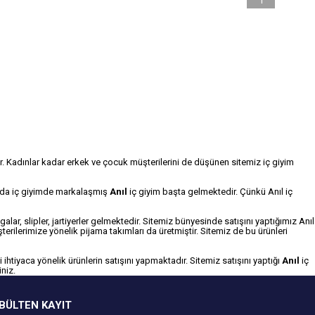
1
tir. Kadınlar kadar erkek ve çocuk müşterilerini de düşünen sitemiz iç giyim
ında iç giyimde markalaşmış
Anıl
iç giyim başta gelmektedir. Çünkü
Anıl iç
alar, slipler, jartiyerler gelmektedir. Sitemiz bünyesinde satışını yaptığımız
Anıl
erilerimize yönelik pijama takımları da üretmiştir. Sitemiz de bu ürünleri
ihtiyaca yönelik ürünlerin satışını yapmaktadır. Sitemiz satışını yaptığı
Anıl
iç
iniz.
BÜLTEN KAYIT