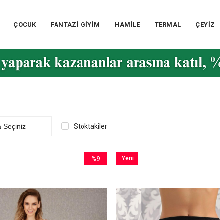
ÇOCUK
FANTAZİ GİYİM
HAMİLE
TERMAL
ÇEYİZ
Stoktakiler
%9
Yeni
İndirim
Ürün
%9İndirim