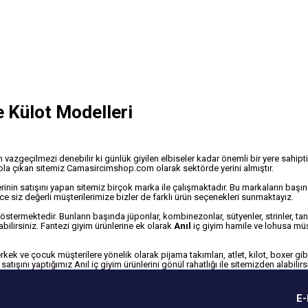
 Külot Modelleri
ın vazgeçilmezi denebilir ki günlük giyilen elbiseler kadar önemli bir yere sahip
yola çıkan sitemiz Camasircimshop.com olarak sektörde yerini almıştır.
rinin satışını yapan sitemiz birçok marka ile çalışmaktadır. Bu markaların baş
 siz değerli müşterilerimize bizler de farklı ürün seçenekleri sunmaktayız.
östermektedir. Bunların başında jüponlar, kombinezonlar, sütyenler, strinler, tang
bilirsiniz. Fantezi giyim ürünlerine ek olarak
Anıl
iç giyim hamile ve lohusa müşt
ek ve çocuk müşterilere yönelik olarak pijama takımları, atlet, kilot, boxer gibi 
ışını yaptığımız Anıl iç giyim ürünlerini gönül rahatlığı ile sitemizden alabilirs
E-