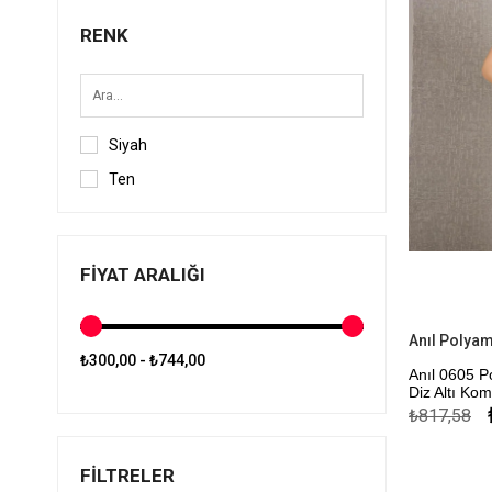
RENK
Siyah
Ten
FIYAT ARALIĞI
₺300,00 - ₺744,00
Anıl 0605 P
Diz Altı Ko
₺817,58
Kapıda Öde
FILTRELER