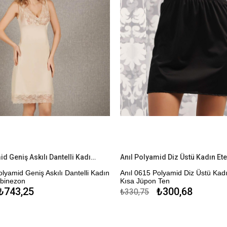
Anıl Polyamid Geniş Askılı Dantelli Kadın Diz Altı Kombinezon
olyamid Geniş Askılı Dantelli Kadın
Anıl 0615 Polyamid Diz Üstü Kadı
mbinezon
Kısa Jüpon Ten
₺743,25
₺300,68
₺330,75
me Seçeneği
Kapıda Ödeme Seçeneği