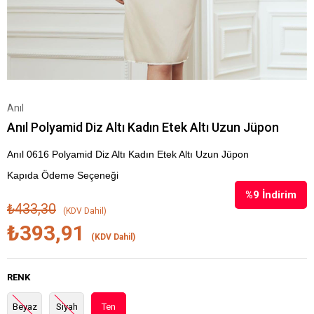
Anıl
Anıl Polyamid Diz Altı Kadın Etek Altı Uzun Jüpon
Anıl 0616 Polyamid Diz Altı Kadın Etek Altı Uzun Jüpon
Kapıda Ödeme Seçeneği
%
9
İndirim
₺433,30
(KDV Dahil)
₺393,91
(KDV Dahil)
RENK
Beyaz
Siyah
Ten