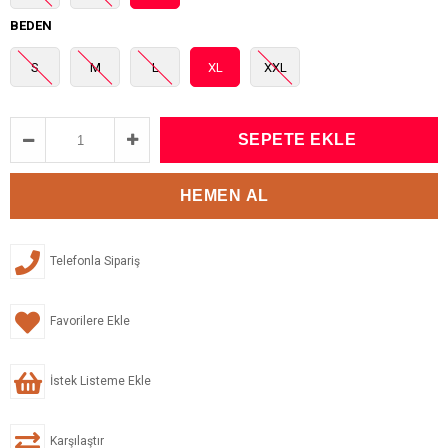
BEDEN
S
M
L
XL
XXL
Telefonla Sipariş
Favorilere Ekle
İstek Listeme Ekle
Karşılaştır