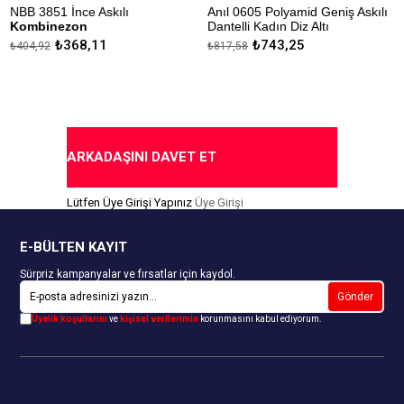
NBB 3851 İnce Askılı
Anıl 0605 Polyamid Geniş Askılı
A
Kombinezon
Dantelli Kadın Diz Altı
K
Kombinezon
₺368,11
₺743,25
₺404,92
₺817,58
₺
K
Kapıda Ödeme Seçeneği
Kapıda Ödeme Seçeneği
ARKADAŞINI DAVET ET
Lütfen Üye Girişi Yapınız
Üye Girişi
E-BÜLTEN KAYIT
Sürpriz kampanyalar ve fırsatlar için kaydol.
Gönder
Üyelik koşullarını
ve
kişisel verilerimin
korunmasını kabul ediyorum.