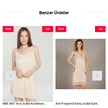
Benzer Ürünler
Yeni
%9
Yeni
%9
Ürün
İndirim
Ürün
İndirim
m
%9İndirim
%9İndirim
NBB 3851 İnce Askılı Kombinezon
Anıl Polyamid Geniş Askılı Dantelli Kadın Diz Altı Kombinezon