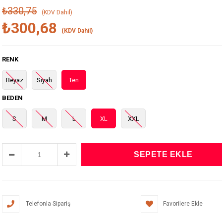
₺330,75
(KDV Dahil)
₺300,68
(KDV Dahil)
RENK
Beyaz
Siyah
Ten
BEDEN
S
M
L
XL
XXL
Telefonla Sipariş
Favorilere Ekle