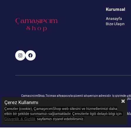
Kurumsal
Anasayfa
Bize Ulaşın
CamasircimShop, Ticimax altyapısıyla güvenli alışverişin adresidir. İç giyimde şıklık
gizli paketleme ve hızlı kargo ile iç giyim alışverişinizi keyifli bir deneyime dönüşt
Çerez Kullanımı
Çerezler (cookie), ÇamaşırcımShop web sitesini ve hizmetlerimizi daha
etkin bir şekilde sunmamızı sağlamaktadır. Çerezlerle ilgili detaylı bilgi için
© 2023
camasircimshop.com
- Tüm Haklar
Güvenlik & Gizlilik
sayfamızı z
iyaret edebilirsiniz.