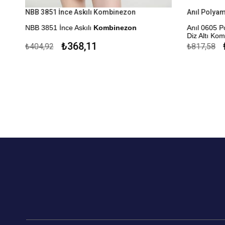
NBB 3851 İnce Askılı Kombinezon
NBB 3851 İnce Askılı
Kombinezon
Anıl 0605 Pol
Diz Altı Kom
Kapıda Ödeme Seçeneği
₺368,11
₺
₺404,92
₺817,58
Kapıda Öde