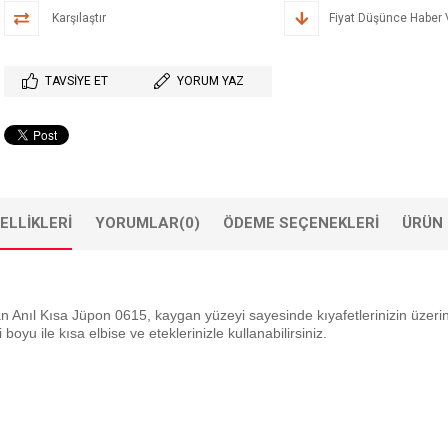
Karşılaştır
Fiyat Düşünce Haber 
TAVSIYE ET
YORUM YAZ
ELLIKLERI
YORUMLAR
(0)
ÖDEME SEÇENEKLERI
ÜRÜN 
an Anıl Kısa Jüpon 0615, kaygan yüzeyi sayesinde kıyafetlerinizin üzer
yu ile kısa elbise ve eteklerinizle kullanabilirsiniz.