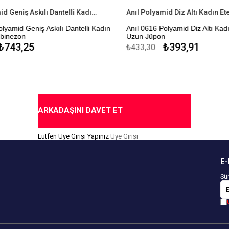
Anıl Polyamid Geniş Askılı Dantelli Kadın Diz Altı Kombinezon
yamid Geniş Askılı Dantelli Kadın
Anıl 0616 Polyamid Diz Altı Kadın
binezon
Uzun Jüpon
743,25
₺393,91
₺433,30
me Seçeneği
Kapıda Ödeme Seçeneği
ARKADAŞINI DAVET ET
Lütfen Üye Girişi Yapınız
Üye Girişi
E-
Sür