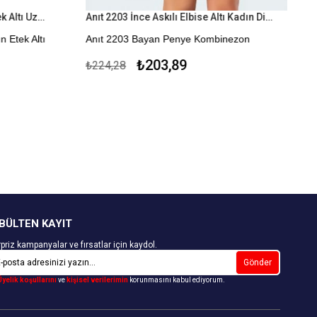
Anıl Polyamid Diz Altı Kadın Etek Altı Uzun Jüpon
Anıt 2203 İnce Askılı Elbise Altı Kadın Diz Üstü Kombinezon
 Etek Altı
Anıt 2203 Bayan Penye Kombinezon
Özel kumaşı ile gün boyu rahat ile hissettirir.
₺203,89
₺224,28
Kapıda Ödeme Seçeneği
BÜLTEN KAYIT
priz kampanyalar ve fırsatlar için kaydol.
Gönder
Üyelik koşullarını
ve
kişisel verilerimin
korunmasını kabul ediyorum.