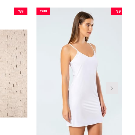
%9
Yeni
%9
İndirim
Ürün
İndirim
%9İndirim
%9İndirim