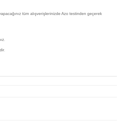
yapacağınız tüm alışverişlerinizde Azo testinden geçerek
ız.
ir.