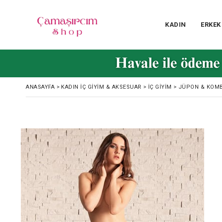
KADIN
ERKEK
ANASAYFA
>
KADIN İÇ GIYIM & AKSESUAR
>
İÇ GIYIM
>
JÜPON & KOM