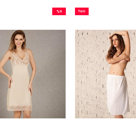
%9
Yeni
İndirim
Ürün
%9İndirim