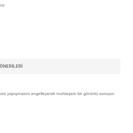
Ver
ÖNERILERI
inize yapışmasını engelleyerek muhteşem bir görüntü sunuyor.