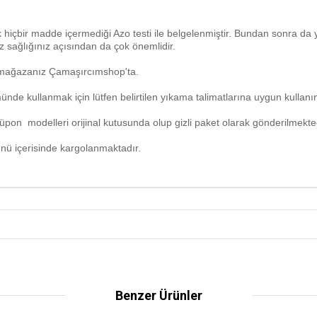
 hiçbir madde içermediği Azo testi ile belgelenmiştir. Bundan sonra da 
 sağlığınız açısından da çok önemlidir.
m mağazanız Çamaşırcımshop'ta.
de kullanmak için lütfen belirtilen yıkama talimatlarına uygun kullanın
pon modelleri orijinal kutusunda olup gizli paket olarak gönderilmekted
ünü içerisinde kargolanmaktadır.
Benzer Ürünler