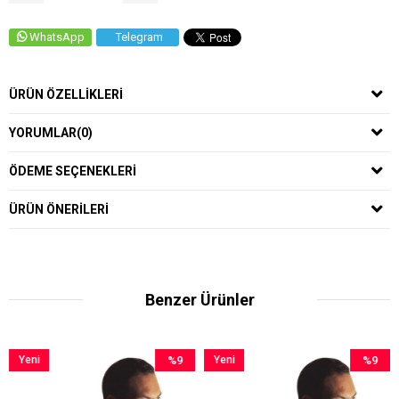
WhatsApp
Telegram
ÜRÜN ÖZELLIKLERI
YORUMLAR
(0)
ÖDEME SEÇENEKLERI
ÜRÜN ÖNERILERI
Benzer Ürünler
ni
%9
Yeni
%9
Yen
ün
İndirim
Ürün
İndirim
Ürü