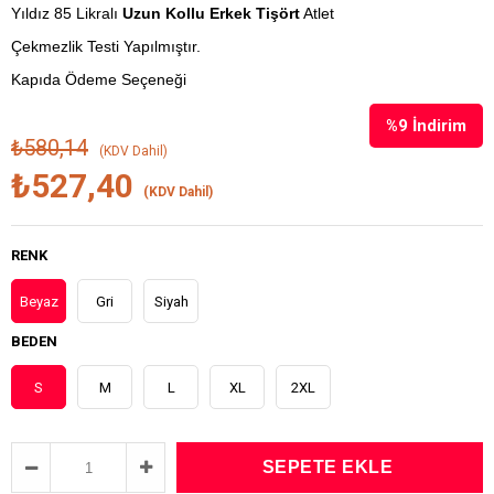
Yıldız 85 Likralı
Uzun Kollu Erkek Tişört
Atlet
Çekmezlik Testi Yapılmıştır.
Kapıda Ödeme Seçeneği
%
9
İndirim
₺580,14
(KDV Dahil)
₺527,40
(KDV Dahil)
RENK
Beyaz
Gri
Siyah
BEDEN
S
M
L
XL
2XL