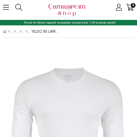
0
YILDIZ 85 LIKRALI UZUN KOLLU ERKEK TIŞÖRT ATLET