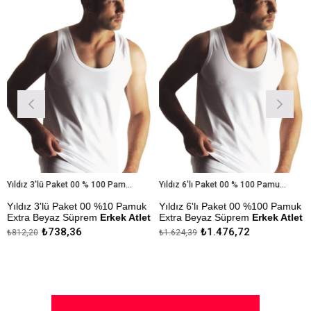
%9İndirim
%9İndirim
Yıldız 3'lü Paket 00 % 100 Pamuk Extra Beyaz Süprem Erkek Atlet
Yıldız 6'lı Paket 00 % 100 Pamuk Extra Beyaz Süprem Erkek Atlet
dız 3'lü Paket 00 %10 Pamuk
Yıldız 6'lı Paket 00 %100 Pamuk
Yıld
ra Beyaz Süprem
Erkek Atlet
Extra Beyaz Süprem
Erkek Atlet
Erkek
₺738,36
₺1.476,72
2,20
₺1.624,39
₺309,
mezlik Sanfor Testi
Çekmezlik Sanfor Testi
Çekme
lmıştır.
Yapılmıştır.
Yapıl
ıda Ödeme Seçeneği
Kapıda Ödeme Seçeneği
Kapı