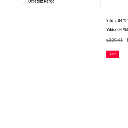
Ücretsiz Kargo
Yıldız 04 %
Yıldız 04 
Çekmezlik Sa
₺309,41
Kapıda Öde
Yeni
Ürün