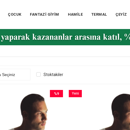
ÇOCUK
FANTAZİ GİYİM
HAMİLE
TERMAL
ÇEYİZ
Stoktakiler
%9
Yeni
İndirim
Ürün
%9İndirim