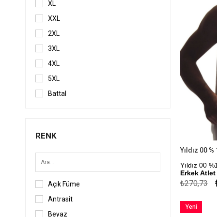
XL
XXL
2XL
3XL
4XL
5XL
Battal
RENK
Yıldız 00 
Erkek Atlet
₺270,73
Açık Füme
Çekmezlik Sa
Antrasit
Kapıda Öde
Yeni
Beyaz