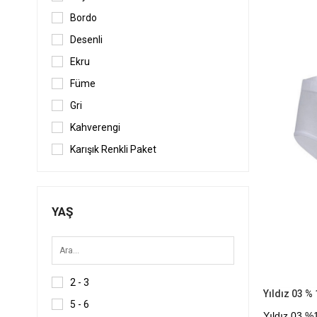
Ürün
Bordo
Desenli
Ekru
Füme
Gri
Kahverengi
Karışık Renkli Paket
Koyu Füme
Lacivert
YAŞ
Mavi
Siyah
Ten
2 - 3
5 - 6
Yıldız 03 