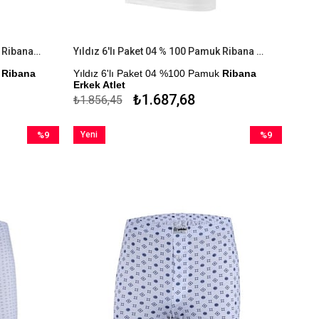
Yıldız 3'lü Paket 04 % 100 Pamuk Ribana Erkek Atlet
Yıldız 6'lı Paket 04 % 100 Pamuk Ribana Erkek Atlet
k
Ribana
Yıldız 6'lı Paket 04 %100 Pamuk
Ribana
Erkek Atlet
₺1.687,68
₺1.856,45
r.
Çekmezlik Sanfor Testi Yapılmıştır.
Kapıda Ödeme Seçeneği
%9
Yeni
%9
İndirim
Ürün
İndirim
%9İndirim
%9İndirim