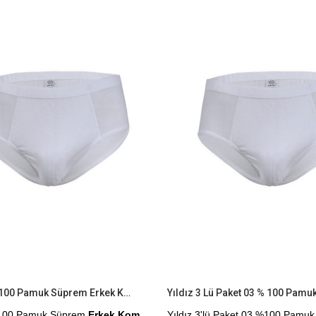
İndirim
Ürün
%9İndirim
Yıldız 03 % 100 Pamuk Süprem Erkek Kom Slip
%100 Pamuk Süprem
Erkek Kom
Yıldız 3'lü Paket 03 %100 Pamu