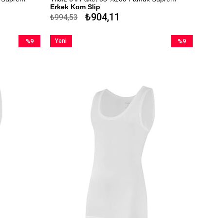
Erkek Kom Slip
₺904,11
₺994,53
r.
Çekmezlik Sanfor Testi Yapılmıştır.
Kapıda Ödeme Seçeneği
%9
Yeni
%9
İndirim
Ürün
İndirim
%9İndirim
%9İndirim