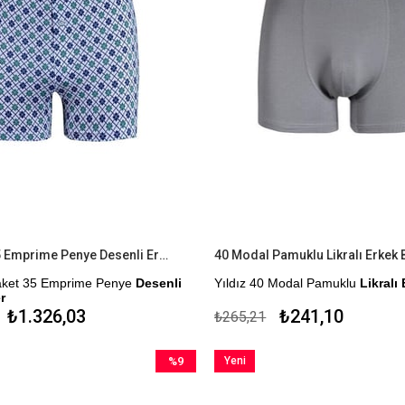
6'lı Paket 35 Emprime Penye Desenli Erkek Boxer
40 Modal Pamuklu Likralı Erkek
 Paket 35 Emprime Penye
Desenli
Yıldız 40 Modal Pamuklu
Likralı
r
Çekmezlik Sanfor Testi Yapılmıştı
₺1.326,03
₺241,10
₺265,21
tan Üretilmiştir.
Kapıda Ödeme Seçeneği
nfor Testi Yapılmıştır.
%9
Yeni
tok Durumuna Göre
İndirim
Ürün
tedir.