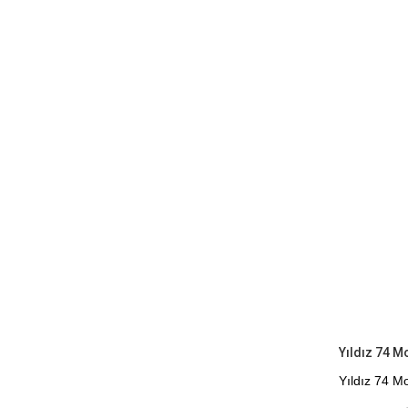
Kapıda Öde
Yıldız 74 Mo
Çekmezlik Te