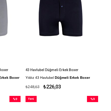
 Boxer
43 Havlubel Düğmeli Erkek Boxer
 Erkek Boxer
Yıldız 43 Havlubel
Düğmeli Erkek Boxer
r.
%100 Pamuk
₺226,03
₺248,63
Çekmezlik Sanfor Testi Yapılmıştır.
%9
Yeni
%9
Kapıda Ödeme Seçeneği
İndirim
Ürün
İndirim