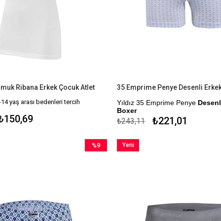
muk Ribana Erkek Çocuk Atlet
35 Emprime Penye Desenli Erke
-14 yaş arası bedenleri tercih
Yıldız 35 Emprime Penye
Desenl
Boxer
₺150,69
₺221,01
₺243,11
Çekmezlik Sanfor Testi Yapılmıştı
Desenler Stok Durumuna Göre
%9
Yeni
Gönderilmektedir.
İndirim
Ürün
Kapıda Ödeme Seçeneği
%9İndirim