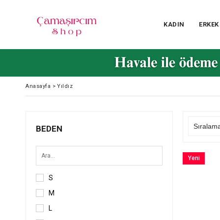
KADIN
ERKEK
Anasayfa
>
Yıldız
BEDEN
Yeni
Ürün
S
M
L