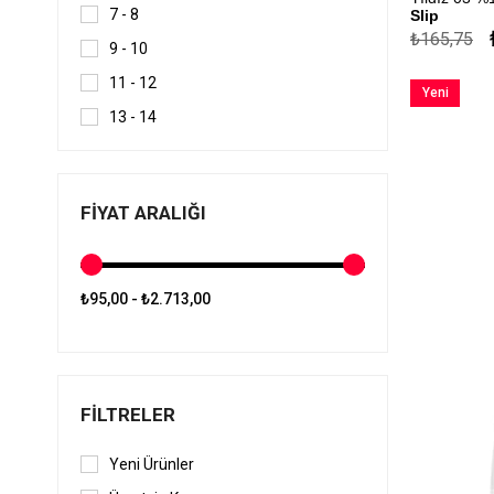
7 - 8
Slip
₺165,75
9 - 10
Çekmezlik Sa
11 - 12
Kapıda Öde
Yeni
13 - 14
Ürün
FIYAT ARALIĞI
₺95,00 - ₺2.713,00
FILTRELER
Yeni Ürünler