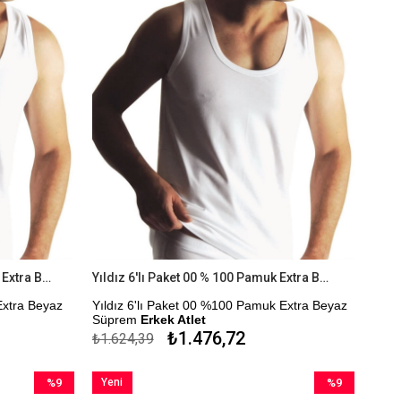
Yıldız 3'lü Paket 00 % 100 Pamuk Extra Beyaz Süprem Erkek Atlet
Yıldız 6'lı Paket 00 % 100 Pamuk Extra Beyaz Süprem Erkek Atlet
Extra Beyaz
Yıldız 6'lı Paket 00 %100 Pamuk Extra Beyaz
Süprem
Erkek Atlet
₺1.476,72
₺1.624,39
r.
Çekmezlik Sanfor Testi Yapılmıştır.
Kapıda Ödeme Seçeneği
%9
Yeni
%9