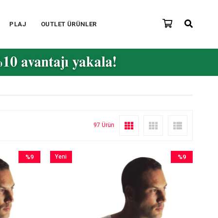
PLAJ
OUTLET ÜRÜNLER
97 Ürün
%9
Yeni
%9
İndirim
Ürün
İndirim
%9İndirim
%9İndirim