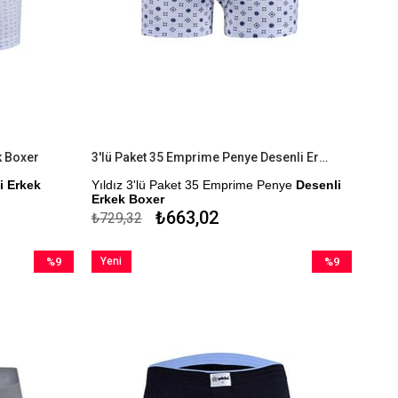
k Boxer
3'lü Paket 35 Emprime Penye Desenli Erkek Boxer
i Erkek
Yıldız 3'lü Paket 35 Emprime Penye
Desenli
Erkek Boxer
₺663,02
₺729,32
Modal Kumaştan Üretilmiştir.
r.
Çekmezlik Sanfor Testi Yapılmıştır.
%9
Yeni
%9
Desenler Stok Durumuna Göre
İndirim
Ürün
İndirim
Gönderilmektedir.
%9İndirim
%9İndirim
Kapıda Ödeme Seçeneği