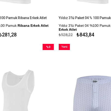
 100 Pamuk Ribana Erkek Atlet
%100 Pamuk
Ribana Erkek Atlet
Yıldız 3'lü Paket 04 %100 Pamu
Erkek Atlet
nfor Testi Yapılmıştır.
₺281,28
₺843,84
₺928,22
Çekmezlik Sanfor Testi Yapılmıştı
me Seçeneği
Kapıda Ödeme Seçeneği
%9
Yeni
İndirim
Ürün
%9İndirim