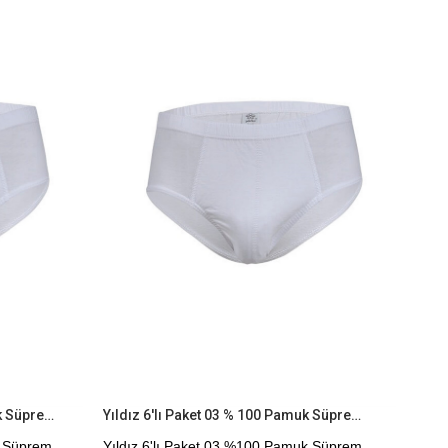
İndirim
Ürün
İndirim
%9İndirim
%9İndirim
Yıldız 3 Lü Paket 03 % 100 Pamuk Süprem Erkek Kom Slip
Yıldız 6'lı Paket 03 % 100 Pamuk Süprem Erkek Kom Slip
k Süprem
Yıldız 6'lı Paket 03 %100 Pamuk Süprem