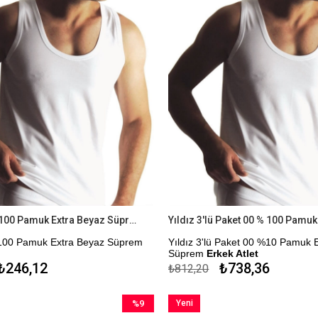
Yıldız 00 % 100 Pamuk Extra Beyaz Süprem Erkek Atlet
%100 Pamuk Extra Beyaz Süprem
Yıldız 3'lü Paket 00 %10 Pamuk 
Süprem
Erkek Atlet
₺246,12
₺738,36
₺812,20
nfor Testi Yapılmıştır.
Çekmezlik Sanfor Testi Yapılmıştı
me Seçeneği
Kapıda Ödeme Seçeneği
%9
Yeni