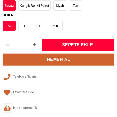
Beyaz
Karışık Renkli Paket
Siyah
Ten
BEDEN
M
L
XL
2XL
Telefonla Sipariş
Favorilere Ekle
İstek Listeme Ekle