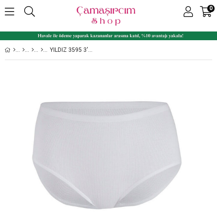
0
YILDIZ 3595 3'LÜ PAKET LIKRALI KAŞKORSE YÜKSEK BEL BAYAN BATO KÜLOT