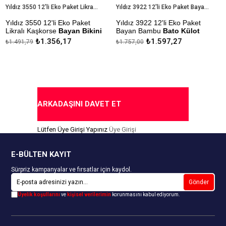
Yıldız 3550 12'li Eko Paket Likralı Kaşkorse Bayan Bikini Külot
Yıldız 3922 12'li Eko Paket Bayan Bambu Bato Külot
Yıldız 3550 12'li Eko Paket
Yıldız 3922 12'li Eko Paket
Y
Likralı Kaşkorse
Bayan Bikini
Bayan Bambu
Bato Külot
B
Külot
₺1.356,17
₺1.597,27
₺1.491,79
₺1.757,00
₺
Çekmezlik Sanfor Testi
Ç
Çekmezlik Sanfor Testi
Yapılmıştır
Y
Yapılmıştır
Kapıda Ödeme Seçeneği
K
Kapıda Ödeme Seçeneği
ARKADAŞINI DAVET ET
Lütfen Üye Girişi Yapınız
Üye Girişi
E-BÜLTEN KAYIT
Sürpriz kampanyalar ve fırsatlar için kaydol.
Gönder
Üyelik koşullarını
ve
kişisel verilerimin
korunmasını kabul ediyorum.