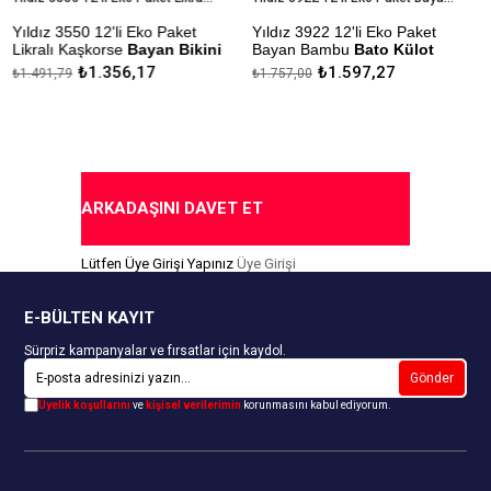
Yıldız 3550 12'li Eko Paket
Yıldız 3922 12'li Eko Paket
Likralı Kaşkorse
Bayan Bikini
Bayan Bambu
Bato Külot
Külot
₺1.356,17
₺1.597,27
₺1.491,79
₺1.757,00
Çekmezlik Sanfor Testi
Çekmezlik Sanfor Testi
Yapılmıştır
Yapılmıştır
Kapıda Ödeme Seçeneği
Kapıda Ödeme Seçeneği
ARKADAŞINI DAVET ET
Lütfen Üye Girişi Yapınız
Üye Girişi
E-BÜLTEN KAYIT
Sürpriz kampanyalar ve fırsatlar için kaydol.
Gönder
Üyelik koşullarını
ve
kişisel verilerimin
korunmasını kabul ediyorum.