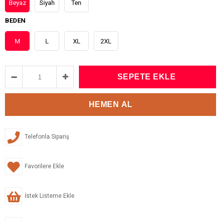
Beyaz
Siyah
Ten
BEDEN
M
L
XL
2XL
Telefonla Sipariş
Favorilere Ekle
İstek Listeme Ekle