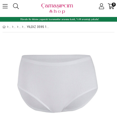
0
YILDIZ 3595 12'LI EKO PAKET LIKRALI YÜKSEK BEL BAYAN BATO KÜLOT