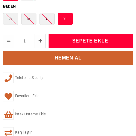
BEDEN
S
M
L
XL
Telefonla Sipariş
Favorilere Ekle
İstek Listeme Ekle
Karşılaştır