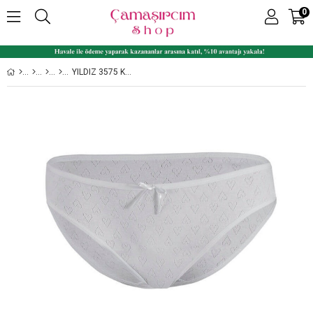
0
YILDIZ 3575 KALPLI BAYAN BIKINI % 100 PAMUK KÜLOT