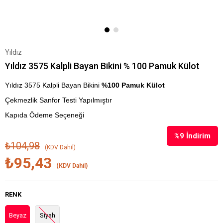
Yıldız
Yıldız 3575 Kalpli Bayan Bikini % 100 Pamuk Külot
Yıldız 3575 Kalpli Bayan Bikini
%100 Pamuk Külot
Çekmezlik Sanfor Testi Yapılmıştır
Kapıda Ödeme Seçeneği
%
9
İndirim
₺104,98
(KDV Dahil)
₺95,43
(KDV Dahil)
RENK
Beyaz
Siyah