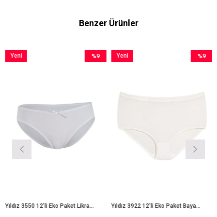
Benzer Ürünler
Yeni
%9
Yeni
%9
Ürün
İndirim
Ürün
İndirim
m
%9İndirim
%9İndirim
Yıldız 3550 12'li Eko Paket Likralı Kaşkorse Bayan Bikini Külot
Yıldız 3922 12'li Eko Paket Bayan Bambu Bato Külot