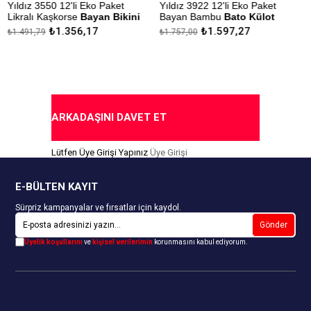
Yıldız 3550 12'li Eko Paket
Yıldız 3922 12'li Eko Paket
Y
Likralı Kaşkorse
Bayan Bikini
Bayan Bambu
Bato Külot
Külot
₺1.356,17
₺1.597,27
₺1.491,79
₺1.757,00
₺
Çekmezlik Sanfor Testi
Ç
Çekmezlik Sanfor Testi
Yapılmıştır
Y
Yapılmıştır
Kapıda Ödeme Seçeneği
Kapıda Ödeme Seçeneği
ARKADAŞINI DAVET ET
Lütfen Üye Girişi Yapınız
Üye Girişi
E-BÜLTEN KAYIT
Sürpriz kampanyalar ve fırsatlar için kaydol.
Gönder
Üyelik koşullarını
ve
kişisel verilerimin
korunmasını kabul ediyorum.