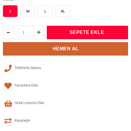
S
M
L
XL
Telefonla Sipariş
Favorilere Ekle
İstek Listeme Ekle
Karşılaştır