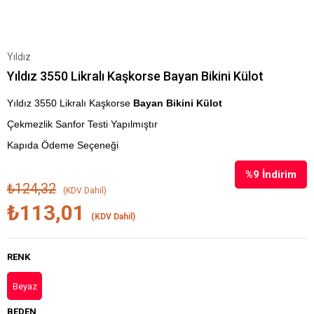
Yıldız
Yıldız 3550 Likralı Kaşkorse Bayan Bikini Külot
Yıldız 3550 Likralı Kaşkorse
Bayan Bikini Külot
Çekmezlik Sanfor Testi Yapılmıştır
Kapıda Ödeme Seçeneği
%
9
İndirim
₺124,32
(KDV Dahil)
₺113,01
(KDV Dahil)
RENK
Beyaz
BEDEN