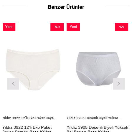
Benzer Ürünler
i
%9
Yeni
%9
Yeni
n
İndirim
Ürün
İndirim
Ürün
%9İndirim
%9İndirim
Yıldız 3922 12'li Eko Paket Bayan Bambu Bato Külot
Yıldız 3905 Desenli Biyeli Yüksek Bel Bayan Bato Külot
z 3922 12'li Eko Paket
Yıldız 3905 Desenli Biyeli Yüksek
Yıldız 
n Bambu
Bato Külot
Bel
Bayan Bato Külot
Biyeli