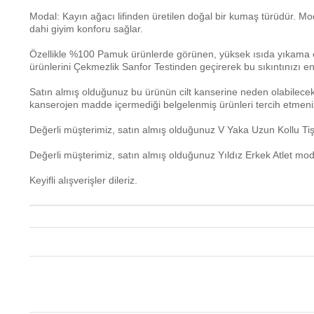
Modal: Kayın ağacı lifinden üretilen doğal bir kumaş türüdür. M
dahi giyim konforu sağlar.
Özellikle %100 Pamuk ürünlerde görünen, yüksek ısıda yıkama esn
ürünlerini Çekmezlik Sanfor Testinden geçirerek bu sıkıntınızı 
Satın almış olduğunuz bu ürünün cilt kanserine neden olabilecek
kanserojen madde içermediği belgelenmiş ürünleri tercih etmeniz
Değerli müşterimiz, satın almış olduğunuz V Yaka Uzun Kollu Tişör
Değerli müşterimiz, satın almış olduğunuz Yıldız Erkek Atlet mod
Keyifli alışverişler dileriz.