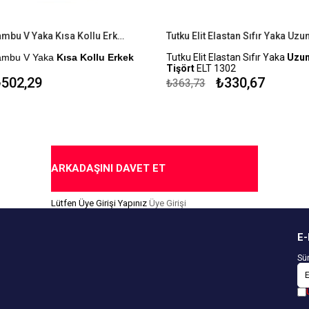
Yıldız 480 Bambu V Yaka Kısa Kollu Erkek Tişört Badi
Bambu V Yaka
Kısa Kollu Erkek
Tutku Elit Elastan Sıfır Yaka
Uzun
Tişört
ELT 1302
502,29
₺330,67
₺363,73
for Testi Yapılmıştır
Kapıda Ödeme Seçeneği
me Seçeneği
ARKADAŞINI DAVET ET
Lütfen Üye Girişi Yapınız
Üye Girişi
E-
Sür