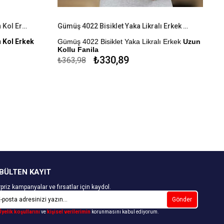
Tutku Elit Elastan Sıfır Yaka Uzun Kol Erkek Tişört ELT 1302
Gümüş 4022 Bisiklet Yaka Likralı Erkek Uzun Kollu Fanila
 Kol Erkek
Gümüş 4022 Bisiklet Yaka Likralı Erkek
Uzun
Kollu Fanila
₺330,89
₺363,98
Kapıda Ödeme Seçeneği
BÜLTEN KAYIT
priz kampanyalar ve fırsatlar için kaydol.
Gönder
Üyelik koşullarını
ve
kişisel verilerimin
korunmasını kabul ediyorum.