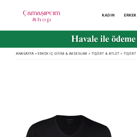
KADIN
ERKEK
ANASAYFA
>
ERKEK İÇ GIYIM & AKSESUAR
>
TIŞÖRT & ATLET
>
TIŞÖRT