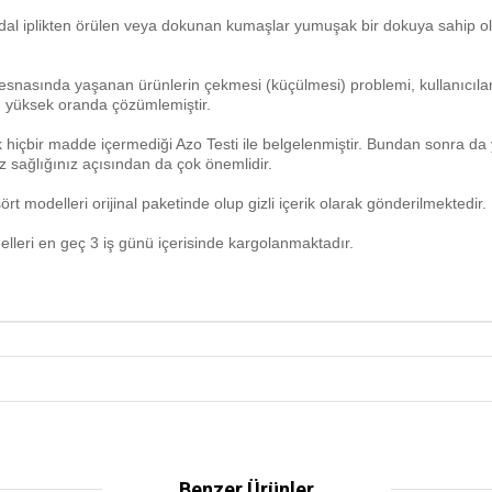
odal iplikten örülen veya dokunan kumaşlar yumuşak bir dokuya sahip olu
asında yaşanan ürünlerin çekmesi (küçülmesi) problemi, kullanıcıların 
en yüksek oranda çözümlemiştir.
 hiçbir madde içermediği Azo Testi ile belgelenmiştir. Bundan sonra da
 sağlığınız açısından da çok önemlidir.
t modelleri orijinal paketinde olup gizli içerik olarak gönderilmektedir.
elleri en geç 3 iş günü içerisinde kargolanmaktadır.
Benzer Ürünler