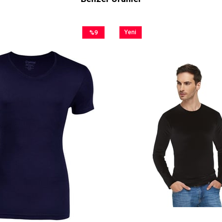
%9
Yeni
İndirim
Ürün
%9İndirim