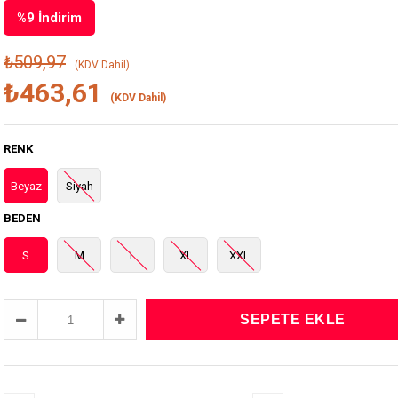
%
9
İndirim
₺509,97
(KDV Dahil)
₺463,61
(KDV Dahil)
RENK
Beyaz
Siyah
BEDEN
S
M
L
XL
XXL