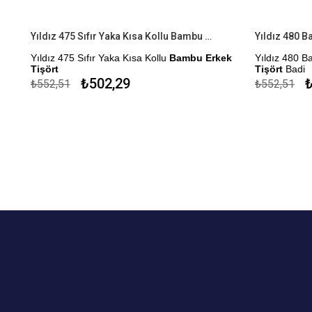
Yıldız 475 Sıfır Yaka Kısa Kollu Bambu Erkek Tişört
-
Yıldız 475 Sıfır Yaka Kısa Kollu
Bambu Erkek
Yıldız 480 
Tişört
Tişört
Badi
₺502,29
₺
₺552,51
₺552,51
Çekmezlik Sanfor Testi Yapılmıştır
Çekmezlik San
Kapıda Ödeme Seçeneği
Kapıda Öde