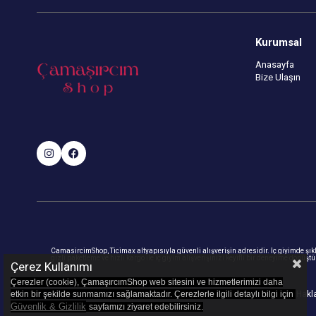
Kurumsal
Anasayfa
Bize Ulaşın
CamasircimShop, Ticimax altyapısıyla güvenli alışverişin adresidir. İç giyimde şıklık
gizli paketleme ve hızlı kargo ile iç giyim alışverişinizi keyifli bir deneyime dönüşt
Çerez Kullanımı
Çerezler (cookie), ÇamaşırcımShop web sitesini ve hizmetlerimizi daha
etkin bir şekilde sunmamızı sağlamaktadır. Çerezlerle ilgili detaylı bilgi için
© 2023
camasircimshop.com
- Tüm Haklar
Güvenlik & Gizlilik
sayfamızı z
iyaret edebilirsiniz.