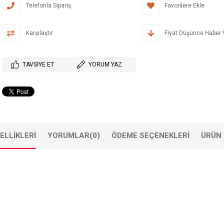
Telefonla Sipariş
Favorilere Ekle
Karşılaştır
Fiyat Düşünce Haber 
TAVSIYE ET
YORUM YAZ
ELLIKLERI
YORUMLAR
(0)
ÖDEME SEÇENEKLERI
ÜRÜN 