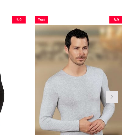
%9
Yeni
%9
İndirim
Ürün
İndirim
%9İndirim
%9İndirim