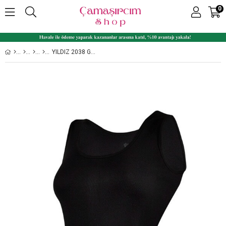
0
YILDIZ 2038 GENIŞ ASKILI BIYELI RIBANA SIYAH BAYAN ATLET