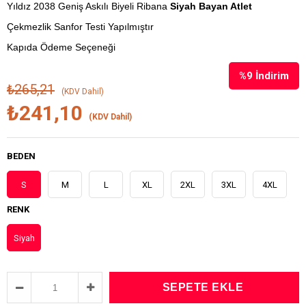
Yıldız 2038 Geniş Askılı Biyeli Ribana
Siyah Bayan Atlet
Çekmezlik Sanfor Testi Yapılmıştır
Kapıda Ödeme Seçeneği
%
9
İndirim
₺265,21
(KDV Dahil)
₺241,10
(KDV Dahil)
BEDEN
S
M
L
XL
2XL
3XL
4XL
RENK
Siyah