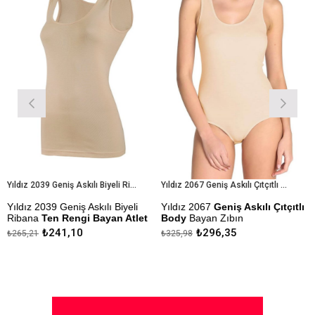
%9İndirim
%9İndirim
Yıldız 2039 Geniş Askılı Biyeli Ribana Ten Rengi Bayan Atlet
Yıldız 2067 Geniş Askılı Çıtçıtlı Body Bayan Zıbın
ldız 2039 Geniş Askılı Biyeli
Yıldız 2067
Geniş Askılı Çıtçıtlı
Yıl
bana
Ten Rengi Bayan Atlet
Body
Bayan Zıbın
Bad
₺241,10
₺296,35
65,21
₺325,98
₺309
kmezlik Sanfor Testi
Çekmezlik Sanfor Testi
Çekm
pılmıştır
Yapılmıştır
Yapı
pıda Ödeme Seçeneği
Kapıda Ödeme Seçeneği
Kap