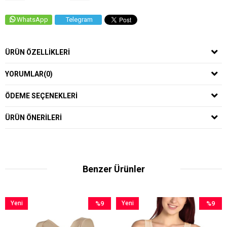
WhatsApp
Telegram
ÜRÜN ÖZELLIKLERI
YORUMLAR
(0)
ÖDEME SEÇENEKLERI
ÜRÜN ÖNERILERI
Benzer Ürünler
eni
%9
Yeni
%9
Ye
rün
İndirim
Ürün
İndirim
Ür