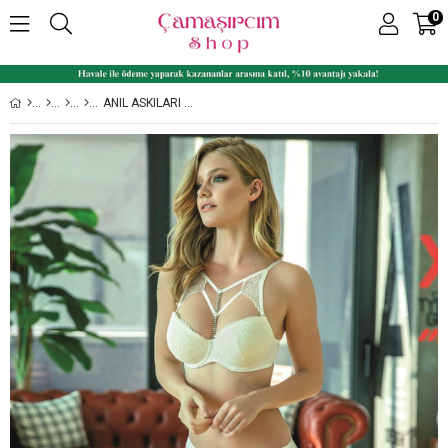
0
ANIL ASKILARI ÇIKABILEN YAKA DETAYLI AKSESUARLI KADIN DANTELLI DESTEKLI SÜTYEN SLIP TAKIM