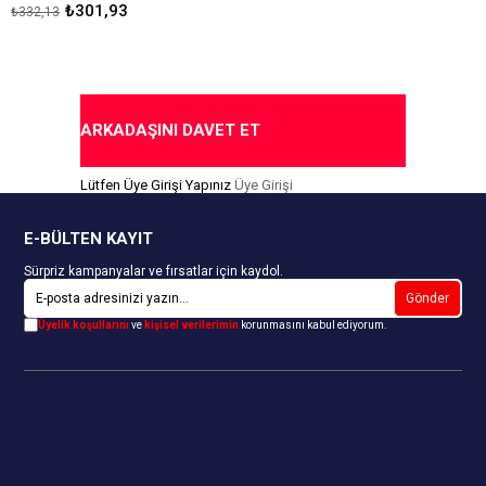
Bikini Külot
₺301,93
₺332,13
Standart Beden (38-40)
Ürün Karışık Renkli Paket Olarak
Gönderilmektedir. Stok
Durumuna Göre Renk Farklılığı
Olabilir.
ARKADAŞINI DAVET ET
Lütfen Üye Girişi Yapınız
Üye Girişi
E-BÜLTEN KAYIT
Sürpriz kampanyalar ve fırsatlar için kaydol.
Gönder
Üyelik koşullarını
ve
kişisel verilerimin
korunmasını kabul ediyorum.