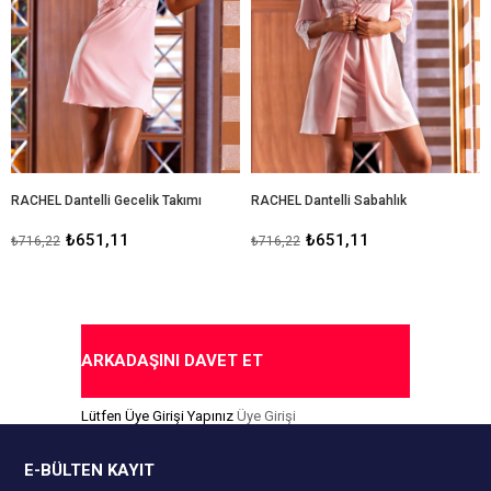
RACHEL Dantelli Gecelik Takımı
RACHEL Dantelli Sabahlık
₺651,11
₺651,11
₺716,22
₺716,22
ARKADAŞINI DAVET ET
Lütfen Üye Girişi Yapınız
Üye Girişi
E-BÜLTEN KAYIT