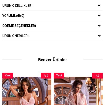
ÜRÜN ÖZELLIKLERI
YORUMLAR
(0)
ÖDEME SEÇENEKLERI
ÜRÜN ÖNERILERI
Benzer Ürünler
Yeni
%9
Yeni
%9
Ürün
İndirim
Ürün
İndirim
%9İndirim
%9İndiri