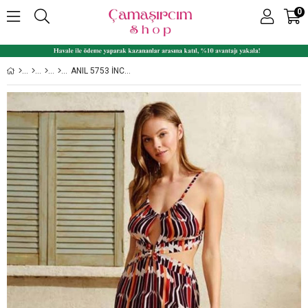
0
ANIL 5753 İNCE ASKILI SIRT DEKOLTELI YIRTMAÇLI BAYAN UZUN VISKON ELBISE