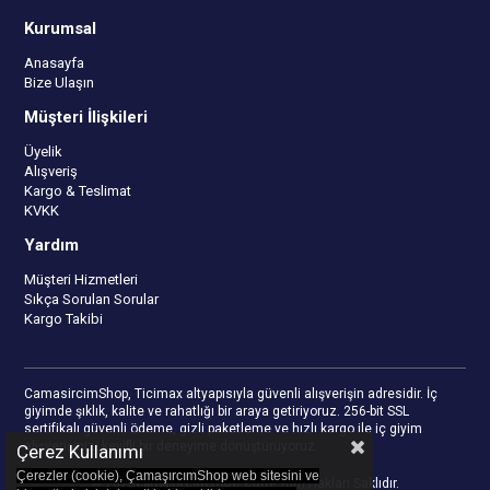
Kurumsal
Anasayfa
Bize Ulaşın
Müşteri İlişkileri
Üyelik
Alışveriş
Kargo & Teslimat
KVKK
Yardım
Müşteri Hizmetleri
Sıkça Sorulan Sorular
Kargo Takibi
CamasircimShop, Ticimax altyapısıyla güvenli alışverişin adresidir. İç
giyimde şıklık, kalite ve rahatlığı bir araya getiriyoruz. 256-bit SSL
sertifikalı güvenli ödeme, gizli paketleme ve hızlı kargo ile iç giyim
alışverişinizi keyifli bir deneyime dönüştürüyoruz.
Çerez Kullanımı
Çerezler (cookie), ÇamaşırcımShop web sitesini ve
© 2023
camasircimshop.com
- Tüm Hakları Saklıdır.