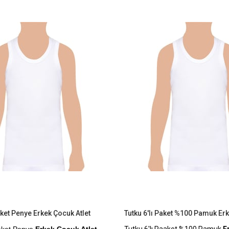
İndirim
Ürün
%9İndirim
aket Penye Erkek Çocuk Atlet
aket Penye
Erkek Çocuk Atlet
Tutku 6'lı Paaket %100 Pamuk
Er