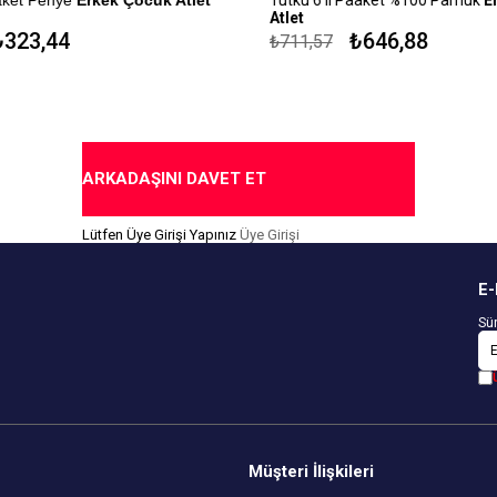
Atlet
: %100 Pamuk
323,44
₺646,88
₺711,57
Kapıda Ödeme Seçeneği
me Seçeneği
ARKADAŞINI DAVET ET
Lütfen Üye Girişi Yapınız
Üye Girişi
E-
Sür
Müşteri İlişkileri