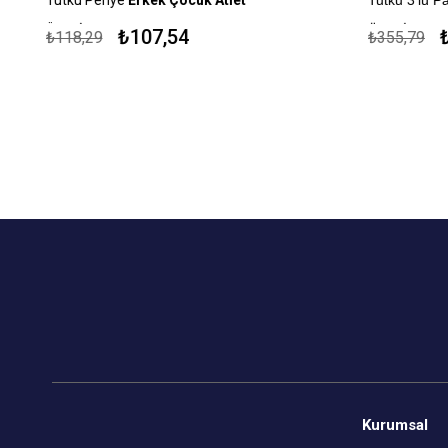
Ürün İçeriği: %100 Pamuk
Ürün İçeriği
₺107,54
₺
₺118,29
₺355,79
Kapıda Ödeme Seçeneği
Kapıda Öde
Kurumsal