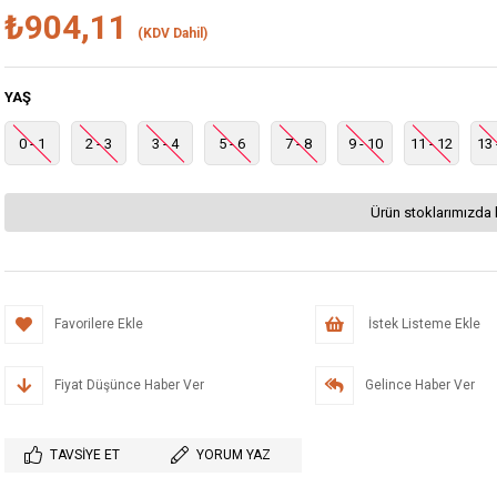
₺904,11
(KDV Dahil)
YAŞ
0 - 1
2 - 3
3 - 4
5 - 6
7 - 8
9 - 10
11 - 12
13 
Ürün stoklarımızda 
Favorilere Ekle
İstek Listeme Ekle
Fiyat Düşünce Haber Ver
Gelince Haber Ver
TAVSIYE ET
YORUM YAZ