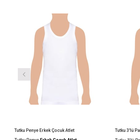
im
Ürün
İndirim
Ürün
irim
%9İndirim
Tutku Penye Erkek Çocuk Atlet
Tutku 3'lü P
Tutku Penye
Erkek Çocuk Atlet
Tutku 3'lü P