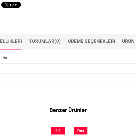
ELLIKLERI
YORUMLAR
(0)
ÖDEME SEÇENEKLERI
ÜRÜN 
rdır.
Benzer Ürünler
%9
Yeni