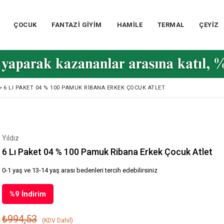
ÇOCUK
FANTAZİ GİYİM
HAMİLE
TERMAL
ÇEYİZ
>
6 LI PAKET 04 % 100 PAMUK RIBANA ERKEK ÇOCUK ATLET
Yıldız
6 Lı Paket 04 % 100 Pamuk Ribana Erkek Çocuk Atlet
0-1 yaş ve 13-14 yaş arası bedenleri tercih edebilirsiniz
%
9
İndirim
₺994,53
(KDV Dahil)