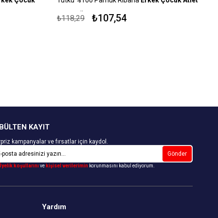
Kapıda Ödeme Seçeneği
₺107,54
₺118,29
BÜLTEN KAYIT
priz kampanyalar ve fırsatlar için kaydol.
Gönder
Üyelik koşullarını
ve
kişisel verilerimin
korunmasını kabul ediyorum.
Yardım