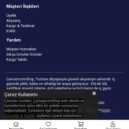
Müşteri İlişkileri
Üyelik
Alışveriş
Kargo & Teslimat
KVKK
Yardım
Müşteri Hizmetleri
Sıkça Sorulan Sorular
Kargo Takibi
CamasircimShop, Ticimax altyapısıyla güvenli alışverişin adresidir. İç
giyimde şıklık, kalite ve rahatlığı bir araya getiriyoruz. 256-bit SSL
sertifikalı güvenli ödeme, gizli paketleme ve hızlı kargo ile iç giyim
alışverişinizi keyifli bir deneyime dönüştürüyoruz.
Çerez Kullanımı
Çerezler (cookie), ÇamaşırcımShop web sitesini ve
© 2023
camasircimshop.com
- Tüm Hakları Saklıdır.
hizmetlerimizi daha etkin bir şekilde sunmamızı
sağlamaktadır. Çerezlerle ilgili detaylı bilgi için
Güvenlik & Gizlilik
sayfamızı z
iyaret edebilirsiniz.