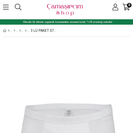
0
3 LÜ PAKET 07 % 100 PAMUK RIBANA ERKEK ÇOCUK SLIP KOM