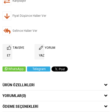
Karşılaştır
Fiyat Düşünce Haber Ver
Gelince Haber Ver
TAVSIYE
YORUM
ET
YAZ
WhatsApp
Telegram
ÜRÜN ÖZELLIKLERI
YORUMLAR
(0)
ÖDEME SEÇENEKLERI