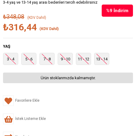
3-4 yaş ve 13-14 yaş arası bedenleri tercih edebilirsiniz
%
9
İndirim
₺348,08
(KDV Dahil)
₺316,44
(KDV Dahil)
YAŞ
3 - 4
5 - 6
7 - 8
9 - 10
11 - 12
13 - 14
Ürün stoklarımızda kalmamıştır.
Favorilere Ekle
İstek Listeme Ekle