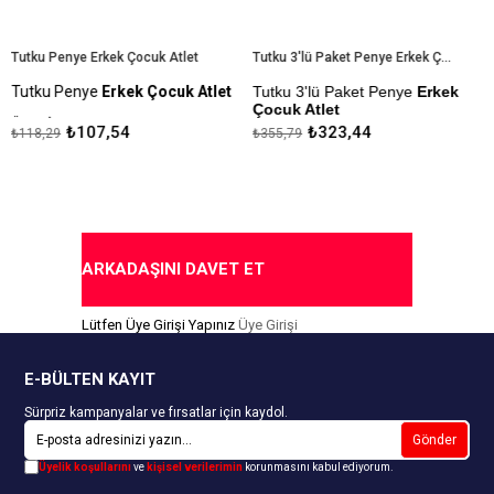
utku Penye Erkek Çocuk Atlet
Tutku 3'lü Paket Penye Erkek Çocuk Atlet
utku Penye
Erkek Çocuk Atlet
Tutku 3'lü Paket Penye
Erkek
Tut
Çocuk Atlet
Er
rün İçeriği: %100 Pamuk
₺107,54
₺323,44
118,29
₺355,79
₺71
Ürün İçeriği: %100 Pamuk
Ka
apıda Ödeme Seçeneği
Kapıda Ödeme Seçeneği
ARKADAŞINI DAVET ET
Lütfen Üye Girişi Yapınız
Üye Girişi
E-BÜLTEN KAYIT
Sürpriz kampanyalar ve fırsatlar için kaydol.
Gönder
Üyelik koşullarını
ve
kişisel verilerimin
korunmasını kabul ediyorum.