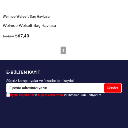
Welmop Welsoft Saç Havlusu
Welmop Welsoft Saç Havlusu
Wellsoft Boneler saçı çabuk
₺67,40
₺74,14
kuruttuğu için, saçlar için çok
faydalıdır.
1
Kapıda Ödeme Seçeneği
E-BÜLTEN KAYIT
Sürpriz kampanyalar ve fırsatlar için kaydol.
Gönder
Üyelik koşullarını
ve
kişisel verilerimin
korunmasını kabul ediyorum.