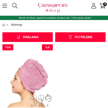
0
Welmop
SIRALAMA
FILTRELEME
Yeni
%9
Ürün
İndirim
%9İndirim