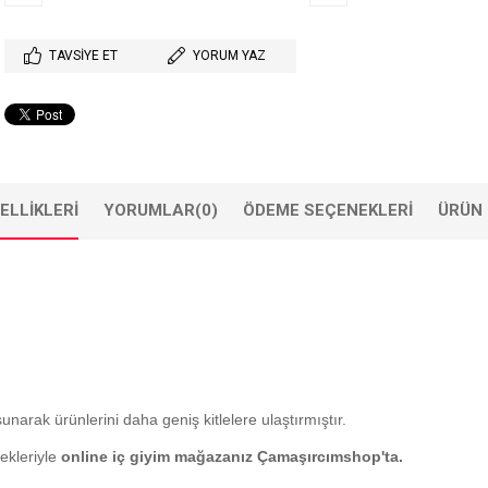
TAVSIYE ET
YORUM YAZ
ELLIKLERI
YORUMLAR
(0)
ÖDEME SEÇENEKLERI
ÜRÜN 
sunarak ürünlerini daha geniş kitlelere ulaştırmıştır.
ekleriyle
online iç giyim mağazanız Çamaşırcımshop'ta.