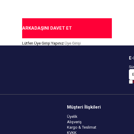
me Seçeneği
ARKADAŞINI DAVET ET
Lütfen Üye Girişi Yapınız
Üye Girişi
E-
Sür
Müşteri İlişkileri
Üyelik
Alışveriş
Kargo & Teslimat
KVKK