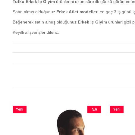
Tutku Erkek İç Giyim
ürünlerini uzun süre ilk günkü görünümünd
Satın almış olduğunuz
Erkek Atlet modelleri
en geç 3 iş günü iç
Beğenerek satın almış olduğunuz
Erkek İç Giyim
ürünleri gizli 
Keyifli alışverişler dileriz.
Yeni
%9
Yeni
im
Ürün
İndirim
Ürün
irim
%9İndirim