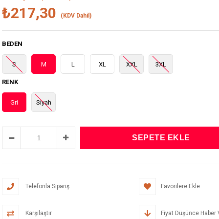
₺217,30
(KDV Dahil)
BEDEN
S
M
L
XL
XXL
3XL
RENK
Gri
Siyah
Telefonla Sipariş
Favorilere Ekle
Karşılaştır
Fiyat Düşünce Haber 