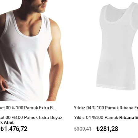
Yıldız 6'lı Paket 00 % 100 Pamuk Extra Beyaz Süprem Erkek Atlet
Yıldız 04 % 100 Pamuk Ribana Er
Paket 00 %100 Pamuk Extra Beyaz
Yıldız 04 %100 Pamuk
Ribana E
k Atlet
Çekmezlik Sanfor Testi Yapılmıştı
₺1.476,72
₺281,28
₺309,41
for Testi Yapılmıştır.
Kapıda Ödeme Seçeneği