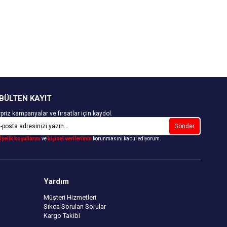
Kapıda Ödeme Seçeneği
BÜLTEN KAYIT
priz kampanyalar ve fırsatlar için kaydol.
Gönder
Üyelik koşullarını
ve
kişisel verilerimin
korunmasını kabul ediyorum.
Yardım
Müşteri Hizmetleri
Sıkça Sorulan Sorular
Kargo Takibi