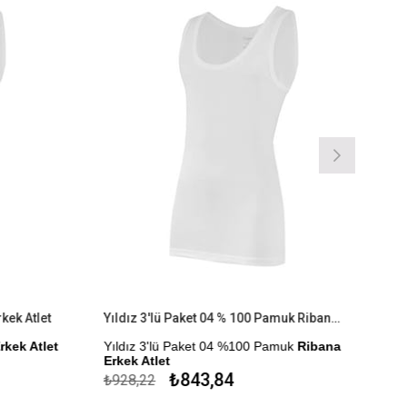
kek Atlet
Yıldız 3'lü Paket 04 % 100 Pamuk Ribana Erkek Atlet
rkek Atlet
Yıldız 3'lü Paket 04 %100 Pamuk
Ribana
Erkek Atlet
r.
₺843,84
₺928,22
Çekmezlik Sanfor Testi Yapılmıştır.