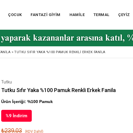
ÇOCUK
FANTAZİ GİYİM
HAMİLE
TERMAL
ÇEYİZ
FANILA
>
TUTKU SIFIR YAKA %100 PAMUK RENKLI ERKEK FANILA
Tutku
Tutku Sıfır Yaka %100 Pamuk Renkli Erkek Fanila
Ürün İçeriği: %100 Pamuk
%
9
İndirim
₺239,03
(KDV Dahil)