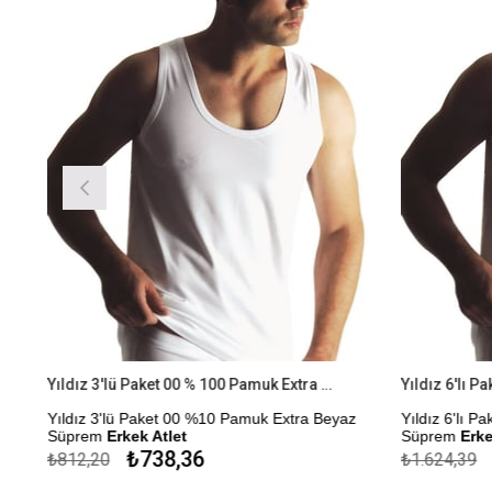
Yıldız 3'lü Paket 00 % 100 Pamuk Extra Beyaz Süprem Erkek Atlet
Yıldız 3'lü Paket 00 %10 Pamuk Extra Beyaz
Yıldız 6'lı 
Süprem
Erkek Atlet
Süprem
Erke
₺738,36
₺812,20
₺1.624,39
Çekmezlik Sanfor Testi Yapılmıştır.
Çekmezlik San