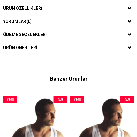
ÜRÜN ÖZELLIKLERI
YORUMLAR
(0)
ÖDEME SEÇENEKLERI
ÜRÜN ÖNERILERI
Benzer Ürünler
Yeni
%9
Yeni
%9
Y
Ürün
İndirim
Ürün
İndirim
Ü
%9İndirim
%9İndirim