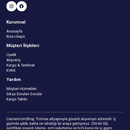
Kurumsal
Anasayfa
Bize Ulaşın
Müşteri İlişkileri
Üyelik
Alışveriş
Kargo & Teslimat
KVKK
Yardım
Müşteri Hizmetleri
Sıkça Sorulan Sorular
Kargo Takibi
CamasircimShop, Ticimax altyapısıyla güvenli alışverişin adresidir. İç
giyimde şıklık, kalite ve rahatlığı bir araya getiriyoruz. 256-bit SSL
sertifikalı güvenli ödeme, gizli paketleme ve hızlı kargo ile iç giyim