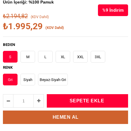
Ürün İçeriği: %100 Pamuk
%
9
İndirim
₺2.194,82
(KDV Dahil)
₺1.995,29
(KDV Dahil)
BEDEN
S
M
L
XL
XXL
3XL
RENK
Gri
Siyah
Beyaz-Siyah-Gri