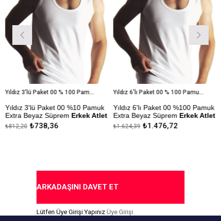
Yıldız 3'lü Paket 00 % 100 Pamuk Extra Beyaz Süprem Erkek Atlet
Yıldız 6'lı Paket 00 % 100 Pamuk Extra Beyaz Süprem Erkek Atlet
ıldız 3'lü Paket 00 %10 Pamuk
Yıldız 6'lı Paket 00 %100 Pamuk
Yı
xtra Beyaz Süprem
Erkek Atlet
Extra Beyaz Süprem
Erkek Atlet
Erk
₺738,36
₺1.476,72
812,20
₺1.624,39
₺30
ekmezlik Sanfor Testi
Çekmezlik Sanfor Testi
Çek
apılmıştır.
Yapılmıştır.
Yap
apıda Ödeme Seçeneği
Kapıda Ödeme Seçeneği
Ka
ARKADAŞINI DAVET ET
Lütfen Üye Girişi Yapınız
Üye Girişi