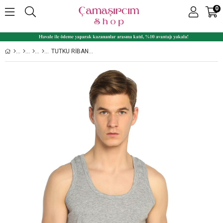
0
TUTKU RIBANA 12'LI PAKET %100 PAMUK RENKLI ERKEK ATLET