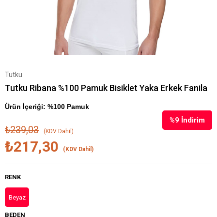
Tutku
Tutku Ribana %100 Pamuk Bisiklet Yaka Erkek Fanila
Ürün İçeriği: %100 Pamuk
%
9
İndirim
₺239,03
(KDV Dahil)
₺217,30
(KDV Dahil)
RENK
Beyaz
BEDEN