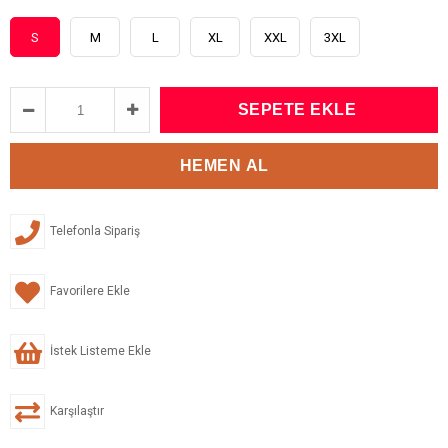
S
M
L
XL
XXL
3XL
Telefonla Sipariş
Favorilere Ekle
İstek Listeme Ekle
Karşılaştır