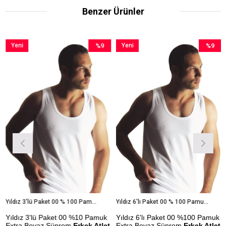
Benzer Ürünler
Yeni
%9
Yeni
%9
Ürün
İndirim
Ürün
İndirim
im
%9İndirim
%9İndirim
Yıldız 3'lü Paket 00 % 100 Pamuk Extra Beyaz Süprem Erkek Atlet
Yıldız 6'lı Paket 00 % 100 Pamuk Extra Beyaz Süprem Erkek Atlet
Yıldız 3'lü Paket 00 %10 Pamuk
Yıldız 6'lı Paket 00 %100 Pamuk
Extra Beyaz Süprem
Erkek Atlet
Extra Beyaz Süprem
Erkek Atlet