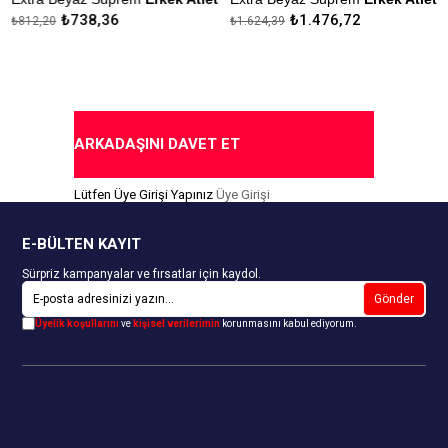
₺738,36
₺1.476,72
₺812,20
₺1.624,39
Çekmezlik Sanfor Testi
Çekmezlik Sanfor Testi
Yapılmıştır.
Yapılmıştır.
Kapıda Ödeme Seçeneği
Kapıda Ödeme Seçeneği
ARKADAŞINI DAVET ET
Lütfen Üye Girişi Yapınız
Üye Girişi
E-BÜLTEN KAYIT
Sürpriz kampanyalar ve fırsatlar için kaydol.
Gönder
Üyelik koşullarını
ve
kişisel verilerimin
korunmasını kabul ediyorum.