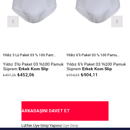
Yıldız 3 Lü Paket 03 % 100 Pamuk Süprem Erkek Kom Slip
Yıldız 6'lı Paket 03 % 100 Pamuk Süprem Erkek Kom Slip
dız 3'lü Paket 03 %100 Pamuk
Yıldız 6'lı Paket 03 %100 Pamuk
Yıld
prem
Erkek Kom Slip
Süprem
Erkek Kom Slip
Slip
₺452,06
₺904,11
7,26
₺994,53
₺259,
mezlik Sanfor Testi
Çekmezlik Sanfor Testi
Çekme
lmıştır.
Yapılmıştır.
Yapıl
ıda Ödeme Seçeneği
Kapıda Ödeme Seçeneği
Kapı
ARKADAŞINI DAVET ET
Lütfen Üye Girişi Yapınız
Üye Girişi