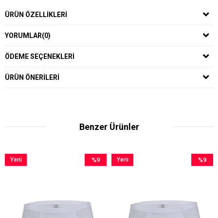
ÜRÜN ÖZELLIKLERI
YORUMLAR
(0)
ÖDEME SEÇENEKLERI
ÜRÜN ÖNERILERI
Benzer Ürünler
ni
%9
Yeni
%9
Yen
ün
İndirim
Ürün
İndirim
Ürü
%9İndirim
%9İndirim