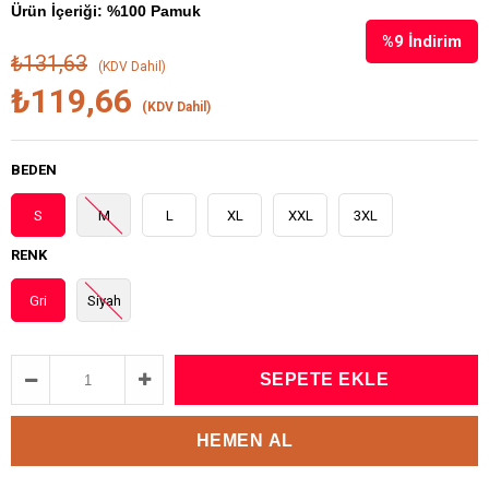
Ürün İçeriği: %100 Pamuk
%
9
İndirim
₺131,63
(KDV Dahil)
₺119,66
(KDV Dahil)
BEDEN
S
M
L
XL
XXL
3XL
RENK
Gri
Siyah