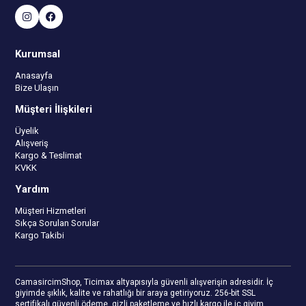
Kurumsal
Anasayfa
Bize Ulaşın
Müşteri İlişkileri
Üyelik
Alışveriş
Kargo & Teslimat
KVKK
Yardım
Müşteri Hizmetleri
Sıkça Sorulan Sorular
Kargo Takibi
CamasircimShop, Ticimax altyapısıyla güvenli alışverişin adresidir. İç
giyimde şıklık, kalite ve rahatlığı bir araya getiriyoruz. 256-bit SSL
sertifikalı güvenli ödeme, gizli paketleme ve hızlı kargo ile iç giyim