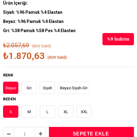
Ürün İçeriği:
Siyah: %96 Pamuk %4 Elastan
Beyaz: %96 Pamuk %4 Elastan
Gri: %38 Pamuk %58 Pes %4 Elastan
%
9
İndirim
₺2.057,69
(KDV Dahil)
₺1.870,63
(KDV Dahil)
RENK
Beyaz
Gri
Siyah
Beyaz-Siyah-Gri
BEDEN
S
M
L
XL
XXL