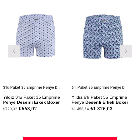
%9İndirim
%9İndirim
3'lü Paket 35 Emprime Penye Desenli Erkek Boxer
6'lı Paket 35 Emprime Penye Desenli Erkek Boxer
ız 3'lü Paket 35 Emprime
Yıldız 6'lı Paket 35 Emprime
Yıldı
ye
Desenli Erkek Boxer
Penye
Desenli Erkek Boxer
Erkek
₺663,02
₺1.326,03
,32
₺1.458,64
₺265,2
l Kumaştan Üretilmiştir.
Modal Kumaştan Üretilmiştir.
Çekmez
Yapılm
ezlik Sanfor Testi
Çekmezlik Sanfor Testi
mıştır.
Yapılmıştır.
Kapıd
nler Stok Durumuna Göre
Desenler Stok Durumuna Göre