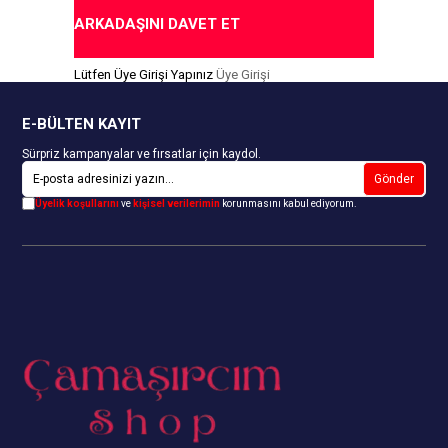
erilmektedir.
Gönderilmektedir.
ARKADAŞINI DAVET ET
da Ödeme Seçeneği
Kapıda Ödeme Seçeneği
Lütfen Üye Girişi Yapınız
Üye Girişi
E-BÜLTEN KAYIT
Sürpriz kampanyalar ve fırsatlar için kaydol.
Gönder
Üyelik koşullarını
ve
kişisel verilerimin
korunmasını kabul ediyorum.