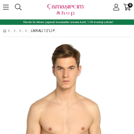
0
LIKRALI 12'LI PAKET ERKEK PENYE BOXER