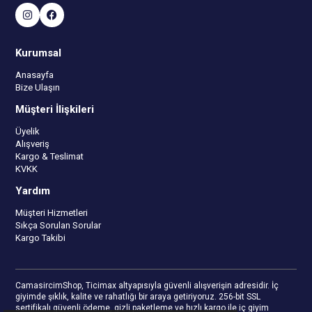
Kurumsal
Anasayfa
Bize Ulaşın
Müşteri İlişkileri
Üyelik
Alışveriş
Kargo & Teslimat
KVKK
Yardım
Müşteri Hizmetleri
Sıkça Sorulan Sorular
Kargo Takibi
CamasircimShop, Ticimax altyapısıyla güvenli alışverişin adresidir. İç
giyimde şıklık, kalite ve rahatlığı bir araya getiriyoruz. 256-bit SSL
sertifikalı güvenli ödeme, gizli paketleme ve hızlı kargo ile iç giyim