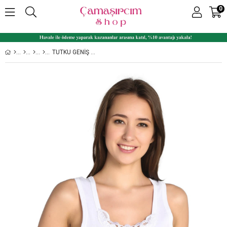
0
TUTKU GENIŞ ASKI 3'LÜ PAKET GÜPÜRLÜ %100 PAMUK RIBANA BAYAN ATLET