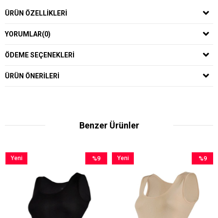
ÜRÜN ÖZELLIKLERI
YORUMLAR
(0)
ÖDEME SEÇENEKLERI
ÜRÜN ÖNERILERI
Benzer Ürünler
Yeni
%9
Yeni
%9
Ürün
İndirim
Ürün
İndirim
m
%9İndirim
%9İndirim