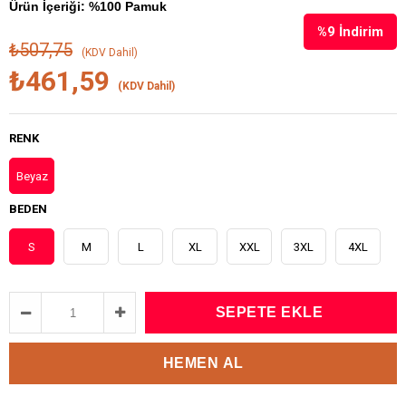
Ürün İçeriği: %100 Pamuk
%
9
İndirim
₺507,75
(KDV Dahil)
₺461,59
(KDV Dahil)
RENK
Beyaz
BEDEN
S
M
L
XL
XXL
3XL
4XL