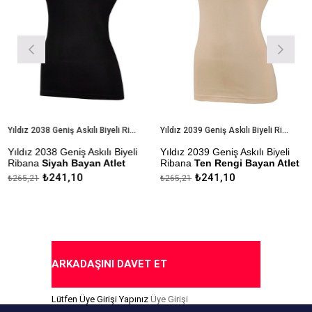
Yıldız 2038 Geniş Askılı Biyeli Ribana Siyah Bayan Atlet
Yıldız 2039 Geniş Askılı Biyeli Ribana Ten Rengi Bayan Atlet
Yıldız 2038 Geniş Askılı Biyeli
Yıldız 2039 Geniş Askılı Biyeli
Y
Ribana
Siyah Bayan Atlet
Ribana
Ten Rengi Bayan Atlet
B
₺241,10
₺241,10
₺265,21
₺265,21
₺
Çekmezlik Sanfor Testi
Çekmezlik Sanfor Testi
Ç
Yapılmıştır
Yapılmıştır
Y
Kapıda Ödeme Seçeneği
Kapıda Ödeme Seçeneği
K
ARKADAŞINI DAVET ET
Lütfen Üye Girişi Yapınız
Üye Girişi