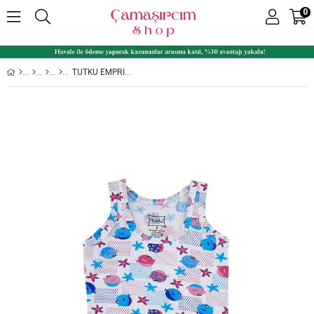
0
TUTKU EMPRIME ELASTAN DESENLI GENIŞ ASKI KIZ ÇOCUK ATLET