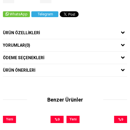
WhatsApp
Telegram
ÜRÜN ÖZELLIKLERI
YORUMLAR
(0)
ÖDEME SEÇENEKLERI
ÜRÜN ÖNERILERI
Benzer Ürünler
eni
%9
Yeni
%9
Yen
rün
İndirim
Ürün
İndirim
Ürü