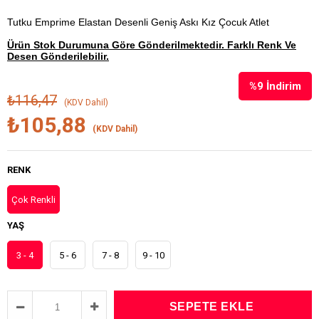
Tutku Emprime Elastan Desenli Geniş Askı Kız Çocuk Atlet
Ürün Stok Durumuna Göre Gönderilmektedir. Farklı Renk Ve
Desen Gönderilebilir.
%
9
İndirim
₺116,47
(KDV Dahil)
₺105,88
(KDV Dahil)
RENK
Çok Renkli
YAŞ
3 - 4
5 - 6
7 - 8
9 - 10